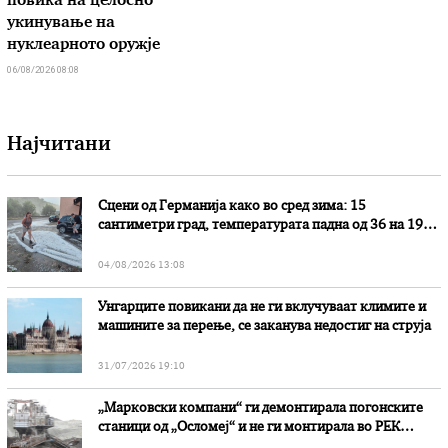
повика на целосно
укинување на
нуклеарното оружје
06/08/2026 08:08
Најчитани
Сцени од Германија како во сред зима: 15
сантиметри град, температурата падна од 36 на 19
степени
04/08/2026 13:08
Унгарците повикани да не ги вклучуваат климите и
машините за перење, се заканува недостиг на струја
31/07/2026 19:10
„Марковски компани“ ги демонтирала погонските
станици од „Осломеј“ и не ги монтирала во РЕК
„Битола“, стои во вештачењето на обвинителството