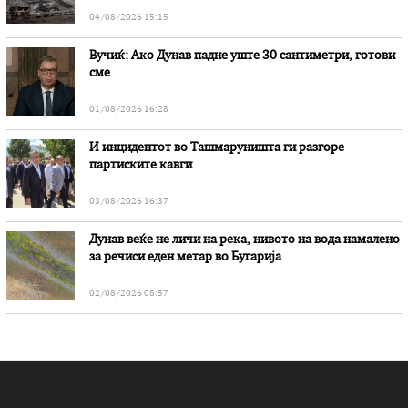
04/08/2026 15:15
Вучиќ: Ако Дунав падне уште 30 сантиметри, готови
сме
01/08/2026 16:28
И инцидентот во Ташмаруништa ги разгоре
партиските кавги
03/08/2026 16:37
Дунав веќе не личи на река, нивото на вода намалено
за речиси еден метар во Бугарија
02/08/2026 08:57