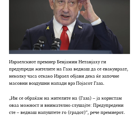
Израелскиот премиер Бенјамин Нетанјаху ги
предупреди жителите на Газа веднаш да се евакуираат,
неколку часа откако Израел објави дека ќе започне
масовни воздушни напади врз Појасот Газа.
„Им се обраќам на жителите на (Газа) – ја користам
оваа можност и внимателно слушајте: Предупредени
сте – веднаш напуштете го (градот)“, рече премиерот.