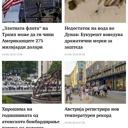
„Златната флота“ на
Недостаток на вода во
Трамп може да ги чини
Дунав: Букурешт воведува
Американците 275
драматични мерки за
милијарди долари
заштеда
06/08/2026 10:08
06/08/2026 09:08
Хирошима на
Австрија регистрира нов
годишнината од
температурен рекорд
атомското бомбардирање
06/08/2026 07:08