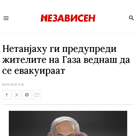
Se
Main
Menu
Нетанјаху ги предупреди
жителите на Газа веднаш да
се евакуираат
08/09/2025 19:30