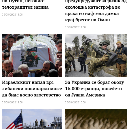
на Путин, неговиот
предупредуваат за ризик од
телохранител загина
еколошка катастрофа во
врска со нафтена дамка
06/08/2026 11:08
крај брегот на Оман
06/08/2026 11:08
Израелскиот напад врз
За Украина се борат околу
либански новинарки може
16.000 странци, повеќето
да биде воено злосторство
од Јужна Америка
06/08/2026 11:08
06/08/2026 10:08