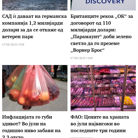
САД ѝ даваат на германска
Британците рекоа „ОК“ за
компанија 1,2 милијарди
договорот од 110
долари за да се откаже од
милијарди долари:
ветерен парк
„Парамаунт“ доби зелено
светло да го преземе
07/08/2026 15:08
„Ворнер Брос“
07/08/2026 15:08
Инфлацијата го губи
ФАО: Цените на храната
здивот? Во јули на
во јули највисоки во
годишно ниво забави на
последните три години
2,3 отсто