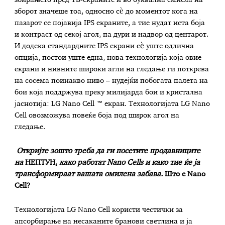
збирањето пред ТВ-екраните и во буквална смисла на
зборот значеше тоа, односно сѐ до моментот кога на
пазарот се појавија IPS екраните, а тие нудат иста боја
и контраст од секој агол, па дури и надвор од центарот.
И додека стандардните IPS екрани сѐ уште одлична
опција, постои уште една, нова технологија која овие
екрани и нивните широки агли на гледање ги поткрева
на сосема поинакво ниво – нудејќи побогата палета на
бои која поддржува преку милијарда бои и кристална
јаснотија: LG Nano Cell ™ екран. Технологијата LG Nano
Cell овозможува повеќе боја под широк агол на
гледање.
Откријте зошто треба да ги посетите продавниците
на
НЕПТУН,
како работат
Nano Cells и како тие ќе ја
трансформираат вашата омилена забава.
Што е Nano
Cell?
Технологијата LG Nano Cell користи честички за
апсорбирање на несаканите бранови светлина и ја