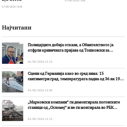
07/08/2026 13:08
07/08/2026 14:08
Најчитани
Полицајците добија откази, а Обвителството ја
отфрли кривичната пријава од Тошковски за
наводни злоупотреби
06/08/2026 15:13
Сцени од Германија како во сред зима: 15
сантиметри град, температурата падна од 36 на 19
степени
04/08/2026 13:08
„Марковски компани“ ги демонтирала погонските
станици од „Осломеј“ и не ги монтирала во РЕК
„Битола“, стои во вештачењето на обвинителството
04/08/2026 15:15