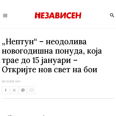
Se
Main
Menu
„Нептун“ – неодолива
новогодишна понуда, која
трае до 15 јануари –
Откријте нов свет на бои
28/12/2020 14:07