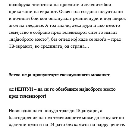
подобрува чистотата на црвените и зелените бои
прикажани на екранот. Освен тоа создава посуптилни
и почисти бои кои остануваат реални дури и под широк
агол на гледање. А тоа значи, дека дури и ако целото
семејство е собрано пред телевизорот сите го имаат
„најдоброто место“, без оглед кој каде се наоѓа – пред
ТВ-екранот, во средината, од страна…
Затоа не ја пропуштајте ексклузивната можност
од
НЕПТУН
– да си го обезбедите
најдоброто место
пред телевизорот
!
Новогодишната понуда трае до 15 јануари, а
благодарение на неа телевизорите може да се купат по
одлични цени и на 24 рати без камата на happy цените.