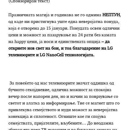
(Спонзориран текст)
Празничната магија и годинава не го одмина
НЕПТУН
,
од каде ни пристигнува уште една неверојатна понуда,
која е отворена до 15 јануари. Понудата освен одлични
цени и можност за пазарување на 24 рати без камата
на happy цени, ја носи и единствената опција
– да
откриете нов свет на бои, и тоа благодарение на
LG
телевизорите и LG NanoCell технологијата.
За повеќето од нас телевизорите значат оддишка од
бучното секојдневие, одлична можност за спокојна
вечер после напорен ден, но и начин за поврзување со
светот и алатка за информирање. Тие се магнет што го
привлекува семејството и нуди можост за неверојатна
конекција и сплотеност. Огниште кое ги спојува
семејствата, пријателите, вљубените… До неодамна