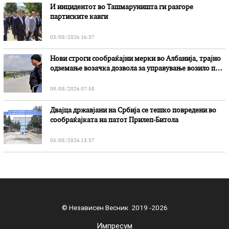
И инцидентот во Ташмаруништa ги разгоре
партиските кавги
03/08/2026 16:37
Нови строги сообраќајни мерки во Aлбанија, трајно
одземање возачка дозвола за управување возило под
дејство на алкохол и големи парични казни
09/08/2026 07:58
Двајца државјани на Србија се тешко повредени во
сообраќајката на патот Прилеп-Битола
05/08/2026 13:37
© Независен Весник 2019 -2026
Импресум