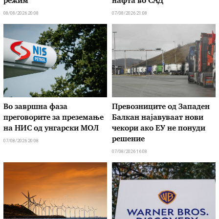
режим
нафта во САД
08/08/2026 20:08
07/08/2026 21:08
Во завршна фаза
Превозниците од Западен
преговорите за преземање
Балкан најавуваат нови
на НИС од унгарски МОЛ
чекори ако ЕУ не понуди
решение
07/08/2026 20:08
07/08/2026 16:08