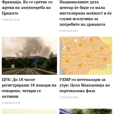
Франција. Ќе се сретне со
Националниот дата
жртви на злоупотреба во
центар ќе биде со мала
Црквата
инсталирана моќност и ќе
служи исклучиво за
07/08/2026 20:08
потребите на државата
07/08/2026 20:08
ЦУК: До 18 часот
УХМР со метеоаларм за
регистрирани 18 пожари на
утре: Цела Македонија во
отворено, четири се
портокалова фаза
активни
07/08/2026 19:08
07/08/2026 19:08