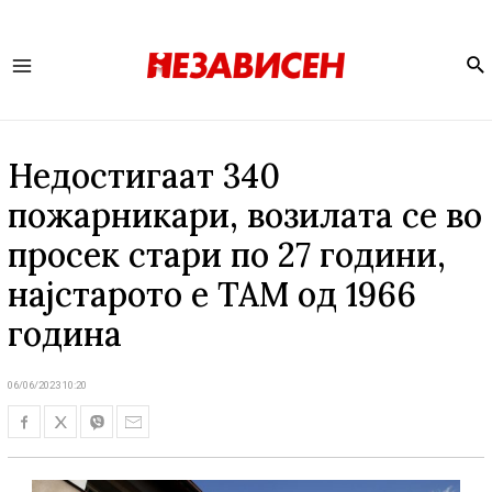
Se
Main
Menu
Недостигаат 340
пожарникари, возилата се во
просек стари по 27 години,
најстарото е ТАМ од 1966
година
06/06/2023 10:20