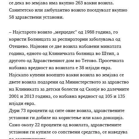
се дека во земјава има вкупно 263 вакви возила.
Санитетско или амбулантно возило поседуваат вкупно
58 здравствени установи.
– Најстарото возило „мерцедес“ од 1988 година, го
користи Болницата за респираторни заболувања од
Отешево. Најнови се две возила набавени минатата
година, едното од Клиничката болница во Штип, а
другото од Здравствениот дом во Тетово. Просечната
набавна вредност на возилата е 38 илјади евра.
Најскапо купени воопшто вакви возила во земјава се
двете возила подарени од Министерството за здравство
на Клиниката за детски болести од Скопје во далечните
2001 и 2013 година, со набавна вредност од 105 и 135
илјади евра.
Дури 73 проценти од сите овие возила, здравствените
установи ги добиле на користење или како донација.
Само околу 22 проценти од возилата, здравствените
установи ги купиле со сопствени средства, се наведува