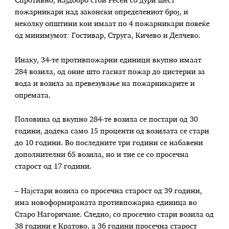
Спротивно, најдобро стои Ресен со дури шест
пожарникари над законски определениот број, и
неколку општини кои имаат по 4 пожарникари повеќе
од минимумот: Гостивар, Струга, Кичево и Делчево.
Инаку, 34-те противпожарни единици вкупно имаат
284 возила, од оние што гаснат пожар до цистерни за
вода и возила за превезување на пожарникарите и
опремата.
Половина од вкупно 284-те возила се постари од 30
години, додека само 15 проценти од возилата се стари
до 10 години. Во последните три години се набавени
дополнителни 65 возила, но и тие се со просечна
старост од 17 години.
– Најстари возила со просечна старост од 39 години,
има новоформираната противпожарна единица во
Старо Нагоричане. Следно, со просечно стари возила од
38 години е Кратово, а 36 години просечна старост