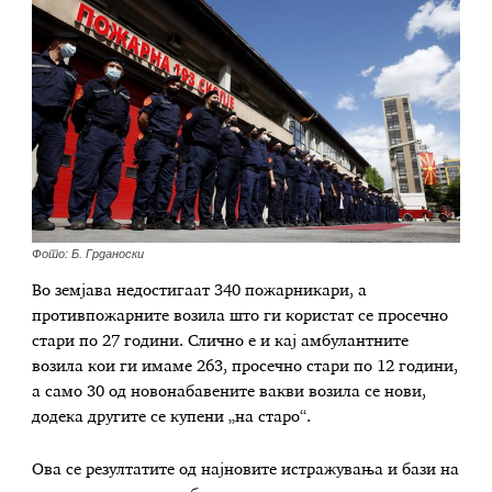
Фото: Б. Грданоски
Во земјава недостигаат 340 пожарникари, а
противпожарните возила што ги користат се просечно
стари по 27 години. Слично е и кај амбулантните
возила кои ги имаме 263, просечно стари по 12 години,
а само 30 од новонабавените вакви возила се нови,
додека другите се купени „на старо“.
Ова се резултатите од најновите истражувања и бази на