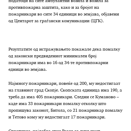
податоци на сите амбулантни возила и возила за
противпожарна заштита, како и за бројот на
пожарникари во сите 34 единици во земјава, објавени
од Центарот за граѓански комуникации (ЦГК).
Резултатите од истражувањето покажале дека помалку
од законски предвидениот минимален број
пожарникари има во 16 од 34-те противпожарни
едници во земјава.
Најмногу пожарникари, повеќе од 200, му недостигаат
на главниот град Скопје. Скопската единица има 190, а
треба да има 405 пожарникари. Следни се Куманово –
каде има 33 пожарникари помалку отколку што
пропишува законот, Битола, со 21 пожарникар помалку
и Тетово кому му недостигаат 17 пожарникари.