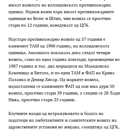
имаат возилата на валандовската противпожарна
едница. Најнов возен парк имаат противпожарните
единици во Велес и Штип, чии возила се просечно
стари по 12 години, наведуваат од ЦГК.
Најстаро противпожарно возило од 57 години е
камионот ТАМ од 1966 година, на валандовската
единица. Анализата покажала дека следат четири
возила, само по една година помлади, произведени во
1967 година и тоа: два мерцедеси на Македонска
Каменица и Битола, и по еден ТАМ и ФАП на Крива
Паланка и Демир Хисар. Од марките возила,
најзастапени се камионите ФАП од кои има дури 50
возила, просечно стари 39 години, а следни се 28 Лади
Нива, просечно стари 23 години.
Клучните наоди од истражувањето и базата на
податоци на амбулантните и санитетските возила на
здравствените установи во земјава, соопштија од ЦГК,