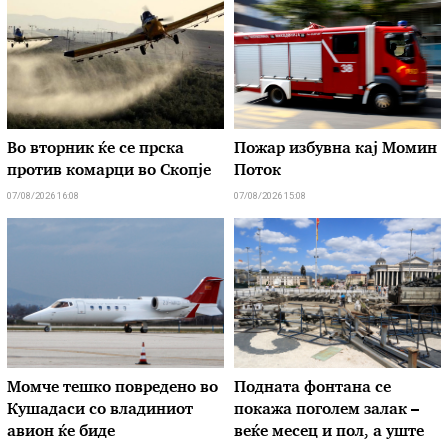
Во вторник ќе се прска
Пожар избувна кај Момин
против комарци во Скопје
Поток
07/08/2026 16:08
07/08/2026 15:08
Момче тешко повредено во
Подната фонтана се
Кушадаси со владиниот
покажа поголем залак –
авион ќе биде
веќе месец и пол, а уште