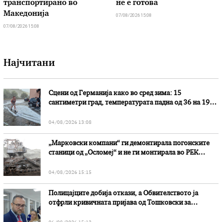
транспортирано во
не е готова
Македонија
07/08/2026 15:08
07/08/2026 15:08
Најчитани
Сцени од Германија како во сред зима: 15
сантиметри град, температурата падна од 36 на 19
степени
04/08/2026 13:08
„Марковски компани“ ги демонтирала погонските
станици од „Осломеј“ и не ги монтирала во РЕК
„Битола“, стои во вештачењето на обвинителството
04/08/2026 15:15
Полицајците добија откази, а Обвителството ја
отфрли кривичната пријава од Тошковски за
наводни злоупотреби