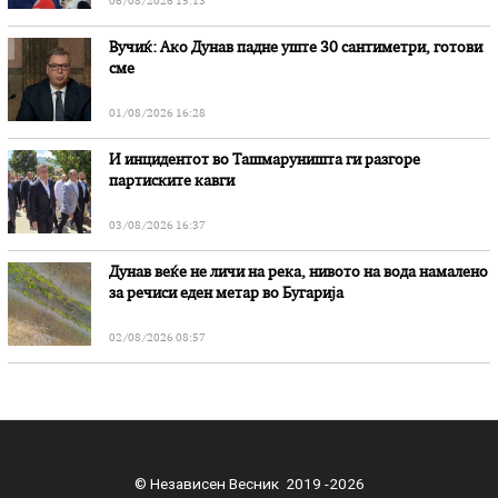
06/08/2026 15:13
Вучиќ: Ако Дунав падне уште 30 сантиметри, готови
сме
01/08/2026 16:28
И инцидентот во Ташмаруништa ги разгоре
партиските кавги
03/08/2026 16:37
Дунав веќе не личи на река, нивото на вода намалено
за речиси еден метар во Бугарија
02/08/2026 08:57
© Независен Весник 2019 -2026