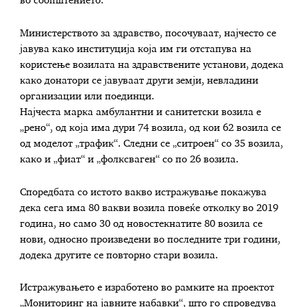
во соопштението.
Министерството за здравство, посочуваат, најчесто се
јавува како институција која им ги отстапува на
користење возилата на здравствените установи, додека
како донатори се јавуваат други земји, невладини
организации или поединци.
Најчеста марка амбулантни и санитетски возила е
„рено“, од која има дури 74 возила, од кои 62 возила се
од моделот „трафик“. Следни се „ситроен“ со 35 возила,
како и „фиат“ и „фолксваген“ со по 26 возила.
Споредбата со истото вакво истражување покажува
дека сега има 80 вакви возила повеќе отколку во 2019
година, но само 30 од новостекнатите 80 возила се
нови, односно произведени во последните три години,
додека другите се повторно стари возила.
Истражувањето е изработено во рамките на проектот
„Мониторинг на јавните набавки“, што го спроведува