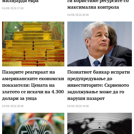
милијарди евра
ги користиме ресурсите со
максимална контрола
06/08/2026 21:08
06/08/2026 20:08
Пазарите реагираат на
Познатиот банкар испрати
американските економски
предупредување до
показатели: Цената на
инвеститорите: Скриеното
златото се искачи на 4.300
задолжување може да го
долари за унца
наруши пазарот
06/08/2026 20:08
06/08/2026 18:08