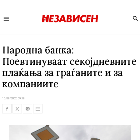
Se
Main
Menu
Народна банка:
Поевтинуваат секојдневните
плаќања за граѓаните и за
компаниите
10/09/2025 09:19