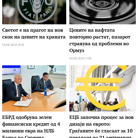
Светот е на прагот на нов
Цените на нафтата
скок на цените на храната
повторно растат, пазарот
стравува од проблеми во
06/08/2026 18:08
Ормуз
06/08/2026 17:08
ЕБРД одобрува зелен
ЕЦБ започна процес за нов
финансиски кредит од 4
дизајн на еврото:
милиони евра на НЛБ
Граѓаните ќе гласаат за 10