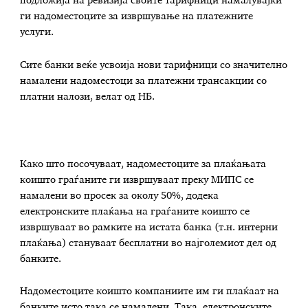
подложија на ревизија своите тарифници намалувајќи
ги надоместоците за извршување на платежните
услуги.
Сите банки веќе усвоија нови тарифници со значително
намалени надоместоци за платежни трансакции со
платни налози, велат од НБ.
Како што посочуваат, надоместоците за плаќањата
коишто граѓаните ги извршуваат преку МИПС се
намалени во просек за околу 50%, додека
електронските плаќања на граѓаните коишто се
извршуваат во рамките на истата банка (т.н. интерни
плаќања) стануваат бесплатни во најголемиот дел од
банките.
Надоместоците коишто компаниите им ги плаќаат на
банките исто така се намалени. Така, електронските