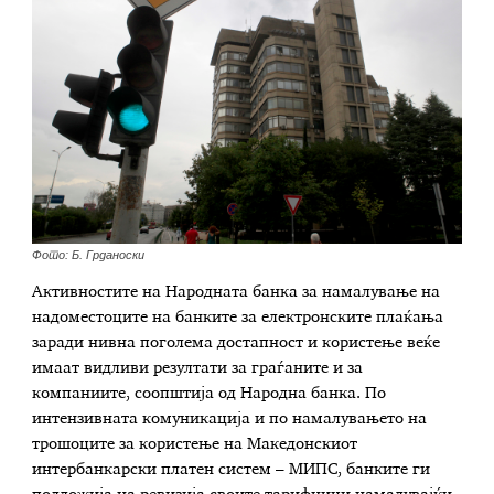
Фото: Б. Грданоски
Активностите на Народната банка за намалување на
надоместоците на банките за електронските плаќања
заради нивна поголема достапност и користење веќе
имаат видливи резултати за граѓаните и за
компаниите, соопштија од Народна банка. По
интензивната комуникација и по намалувањето на
трошоците за користење на Македонскиот
интербанкарски платен систем – МИПС, банките ги