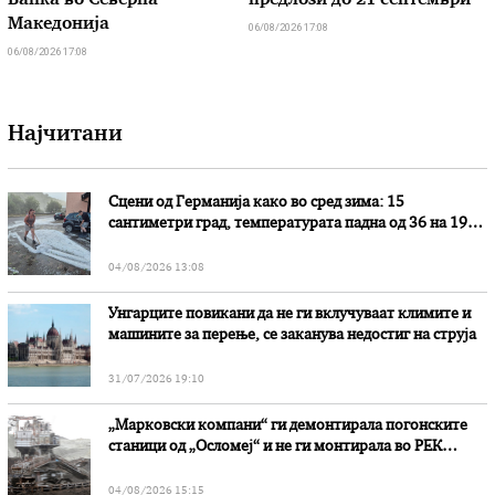
Банка во Северна
предлози до 21 септември
Македонија
06/08/2026 17:08
06/08/2026 17:08
Најчитани
Сцени од Германија како во сред зима: 15
сантиметри град, температурата падна од 36 на 19
степени
04/08/2026 13:08
Унгарците повикани да не ги вклучуваат климите и
машините за перење, се заканува недостиг на струја
31/07/2026 19:10
„Марковски компани“ ги демонтирала погонските
станици од „Осломеј“ и не ги монтирала во РЕК
„Битола“, стои во вештачењето на обвинителството
04/08/2026 15:15