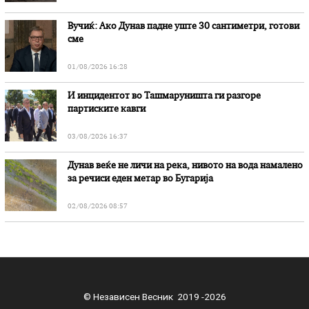
Вучиќ: Ако Дунав падне уште 30 сантиметри, готови
сме
01/08/2026 16:28
И инцидентот во Ташмаруништa ги разгоре
партиските кавги
03/08/2026 16:37
Дунав веќе не личи на река, нивото на вода намалено
за речиси еден метар во Бугарија
02/08/2026 08:57
© Независен Весник 2019 -2026