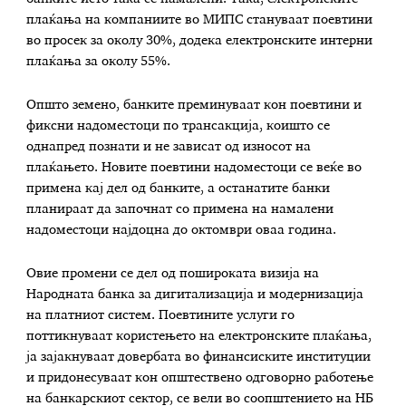
плаќања на компаниите во МИПС стануваат поевтини
во просек за околу 30%, додека електронските интерни
плаќања за околу 55%.
Општо земено, банките преминуваат кон поевтини и
фиксни надоместоци по трансакција, коишто се
однапред познати и не зависат од износот на
плаќањето. Новите поевтини надоместоци се веќе во
примена кај дел од банките, а останатите банки
планираат да започнат со примена на намалени
надоместоци најдоцна до октомври оваа година.
Овие промени се дел од пошироката визија на
Народната банка за дигитализација и модернизација
на платниот систем. Поевтините услуги го
поттикнуваат користењето на електронските плаќања,
ја зајакнуваат довербата во финансиските институции
и придонесуваат кон општествено одговорно работење
на банкарскиот сектор, се вели во соопштението на НБ