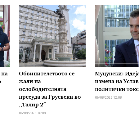
 на
Обвинителството се
Муцунски: Идеја
о
жали на
измена на Устав
ослободителната
политички ток
пресуда за Груевски во
06/08/2026 12:08
,,Талир 2″
06/08/2026 16:08