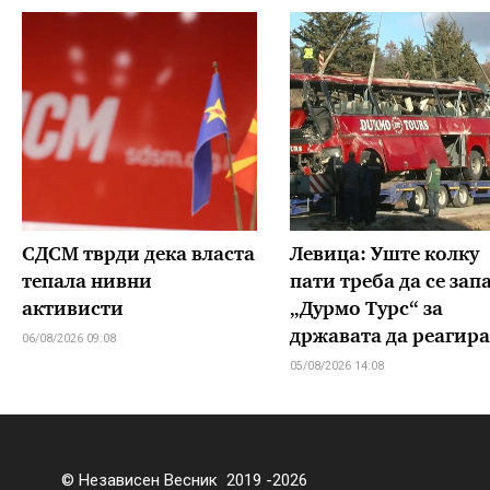
СДСМ тврди дека власта
Левица: Уште колку
тепала нивни
пати треба да се зап
активисти
„Дурмо Турс“ за
државата да реагира
06/08/2026 09:08
05/08/2026 14:08
© Независен Весник 2019 -2026