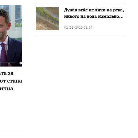
Дунав веќе не личи на река,
нивото на вода намалено
за речиси еден метар во
02/08/2026 08:57
Бугарија
та за
от стана
сична