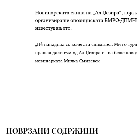
Новинарската екипа на „Ал Џезира“, која 
организираше опозициската ВМРО-ДПМНЕ,
известувањето.
„Нè нападнаа со колегата снимател. Ми го тур
прашаа дали сум од Ал Џезира и тоа беше пово
новинарката Милка Смилевск
ПОВРЗАНИ СОДРЖИНИ