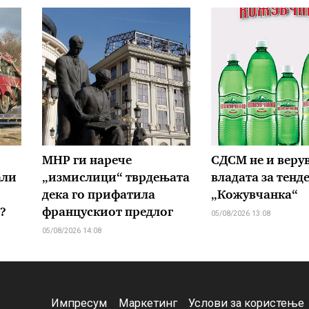
МНР ги нарече
СДСМ не и верув
али
„измислици“ тврдењата
владата за тенд
дека го прифатила
„Кожувчанка“
?
францускиот предлог
05/08/2026 13:08
05/08/2026 14:08
Импресум
Маркетинг
Услови за користење