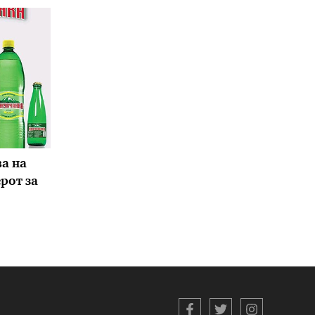
а на
ерот за