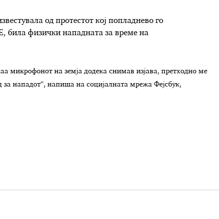
известувала од протестот кој попладнево го
 била физички нападната за време на
наа микрофонот на земја додека снимав изјава, претходно ме
д за нападот“, напиша на социјалната мрежа Фејсбук,