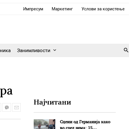
Импресум
Маркетинг
Услови за користење
Se
ника
Занимливости
ира
Најчитани
Сцени од Германија како
во сред зима: 15