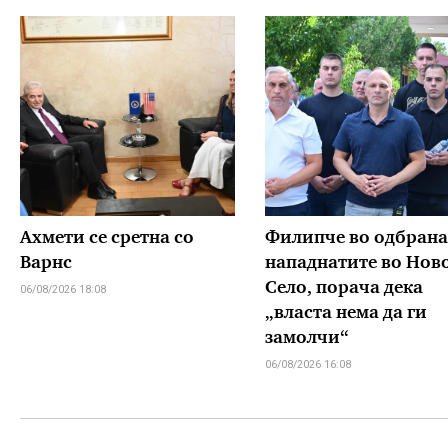
Ахмети се сретна со
Филипче во одбрана
Варнс
нападнатите во Нов
Село, порача дека
06/08/2026 18:08
„власта нема да ги
замолчи“
06/08/2026 16:08