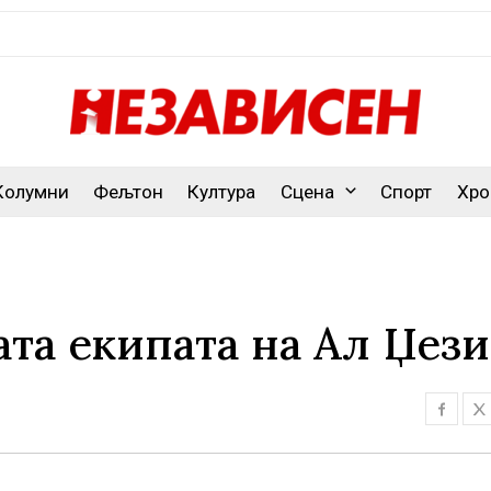
Колумни
Фељтон
Култура
Сцена
Спорт
Хро
та екипата на Ал Џез