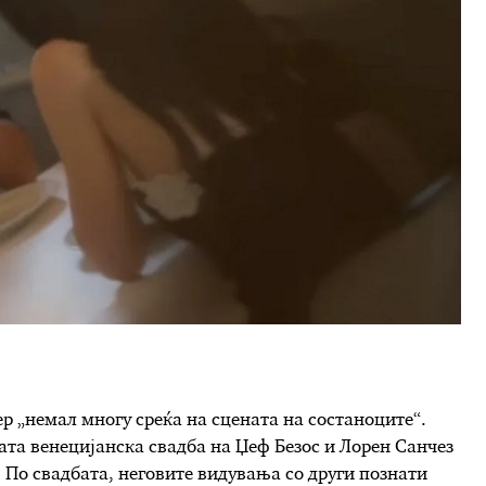
р „немал многу среќа на сцената на состаноците“.
ата венецијанска свадба на Џеф Безос и Лорен Санчез
. По свадбата, неговите видувања со други познати