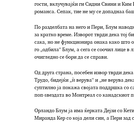
гости, вклучувајќи ги Сидни Свини и Ким
романса. Сепак, тие не му се допаднаа ба
По разделбата на него и Пери, Блум наводн
за кратко време. Изворот тврди дека тој б
сака, но не функционира онака како што о
го „одбила“ Блум, а сега се соочил лице в 
очигледно се бори да се справи.
Од друга страна, посебен извор тврди дека
Трудо, бидејќи „ѝ верува“ и „не верува де
суптилно ја покажа својата поддршка со с
поп-ѕвездата во Монтреал со канадскиот 
Орландо Блум ја има ќерката Дејзи со Кет
Миранда Кер со која дели син, а Пери зад 