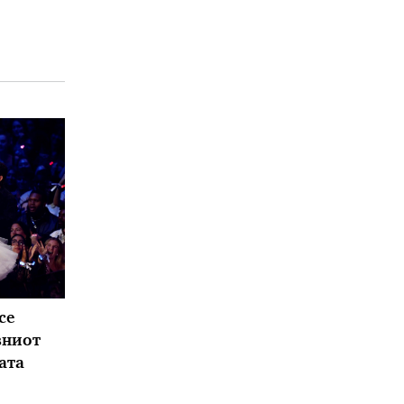
се
вниот
ата