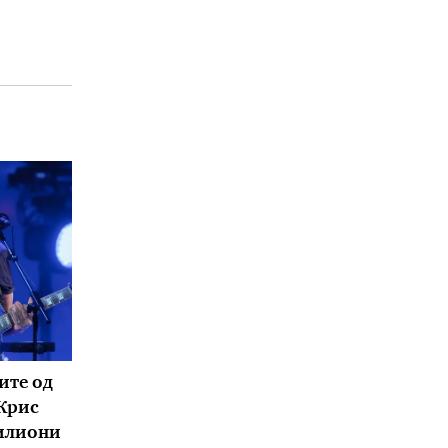
ите од
 Крис
милиони