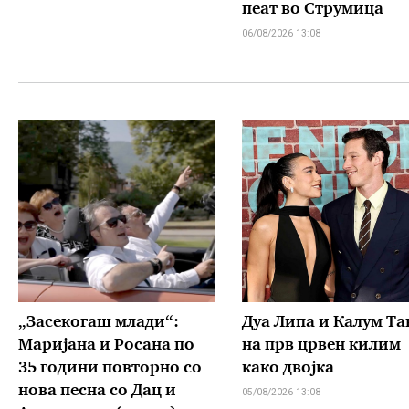
пеат во Струмица
06/08/2026 13:08
„Засекогаш млади“:
Дуа Липа и Калум Та
Маријана и Росана по
на прв црвен килим
35 години повторно со
како двојка
нова песна со Дац и
05/08/2026 13:08