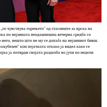
„го чувствува горењето“ од гласините за врска на
ека по нејзината неодамнешна вечерна средба со
 него, нешто што не му се допаѓа на нејзиниот бивш.
ољубезен“ кон пејачката откако ја видел како се
ојка ја потврди својата разделба во јули по недели