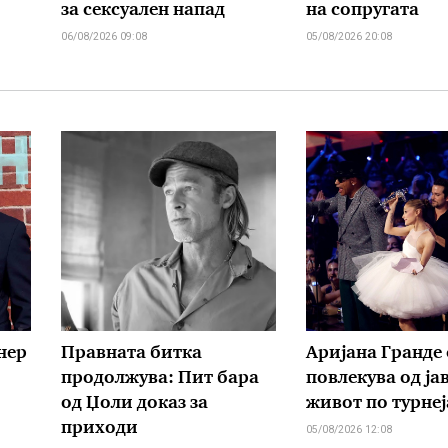
за сексуален напад
на сопругата
06/08/2026 09:08
05/08/2026 20:08
нер
Правната битка
Аријана Гранде 
продолжува: Пит бара
повлекува од ја
од Џоли доказ за
живот по турнеј
приходи
05/08/2026 12:08