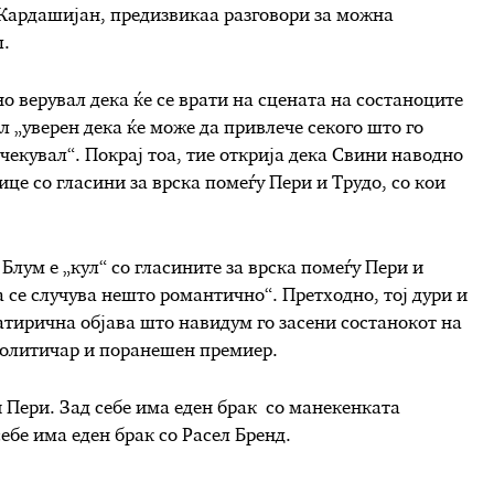
 Кардашијан, предизвикаа разговори за можна
ш.
о верувал дека ќе се врати на сцената на состаноците
ил „уверен дека ќе може да привлече секого што го
чекувал“. Покрај тоа, тие открија дека Свини наводно
лице со гласини за врска помеѓу Пери и Трудо, со кои
 Блум е „кул“ со гласините за врска помеѓу Пери и
ка се случува нешто романтично“. Претходно, тој дури и
атирична објава што навидум го засени состанокот на
политичар и поранешен премиер.
и Пери. Зад себе има еден брак со манекенката
себе има eден брак со Расел Бренд.