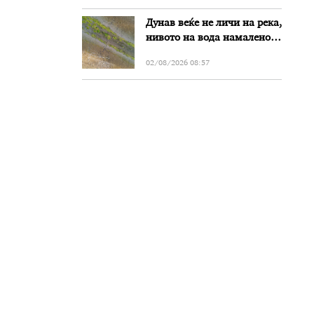
Дунав веќе не личи на река,
нивото на вода намалено
за речиси еден метар во
02/08/2026 08:57
Бугарија