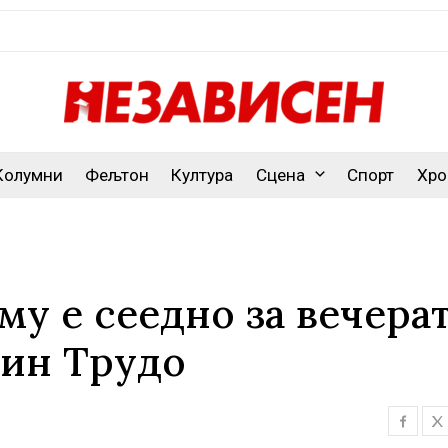
Колумни
Фељтон
Култура
Сцена
Спорт
Хро
му е сеедно за вечера
тин Трудо