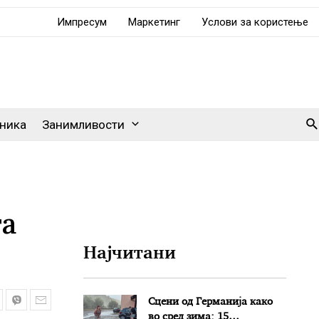
Импресум
Маркетинг
Услови за користење
Se
ника
Занимливости
та
Најчитани
Сцени од Германија како
во сред зима: 15