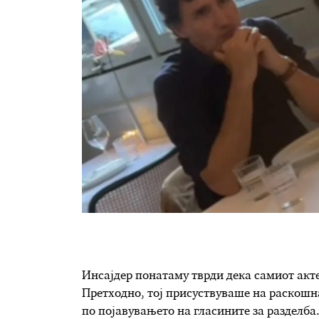
Инсајдер понатаму тврди дека самиот акте
Претходно, тој присуствуваше на раскошн
по појавувањето на гласините за разделба