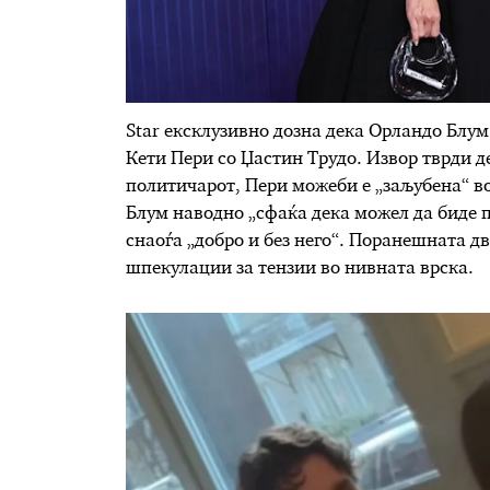
Star ексклузивно дозна дека Орландо Блум 
Кети Пери со Џастин Трудо. Извор тврди д
политичарот, Пери можеби е „заљубена“ во
Блум наводно „сфаќа дека можел да биде п
снаоѓа „добро и без него“. Поранешната дв
шпекулации за тензии во нивната врска.