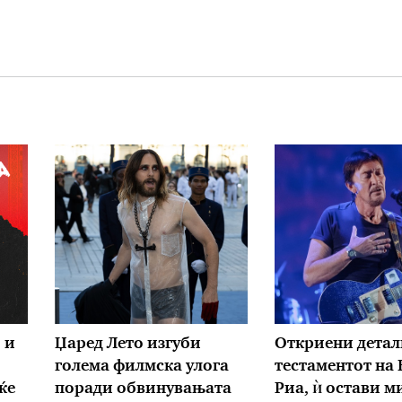
 и
Џаред Лето изгуби
Откриени детал
голема филмска улога
тестаментот на
ќе
поради обвинувањата
Риа, ѝ остави 