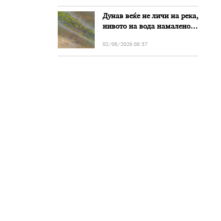
Дунав веќе не личи на река,
нивото на вода намалено
за речиси еден метар во
02/08/2026 08:57
Бугарија