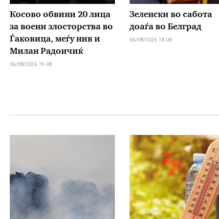
Косово обвини 20 лица
Зеленски во сабота
за воени злосторства во
доаѓа во Белград
Ѓаковица, меѓу нив и
06/08/2026 18:08
Милан Радоичиќ
06/08/2026 19:08