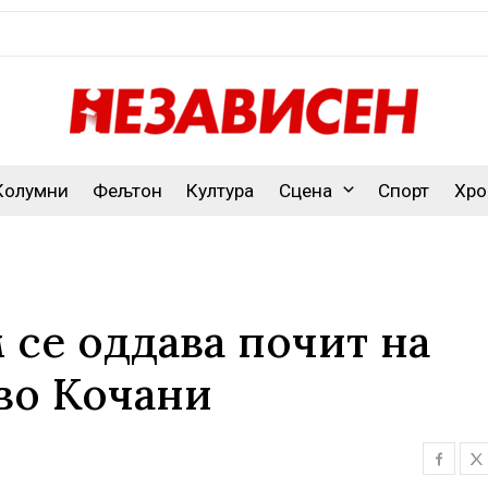
Колумни
Фељтон
Култура
Сцена
Спорт
Хро
 се оддава почит на
во Кочани