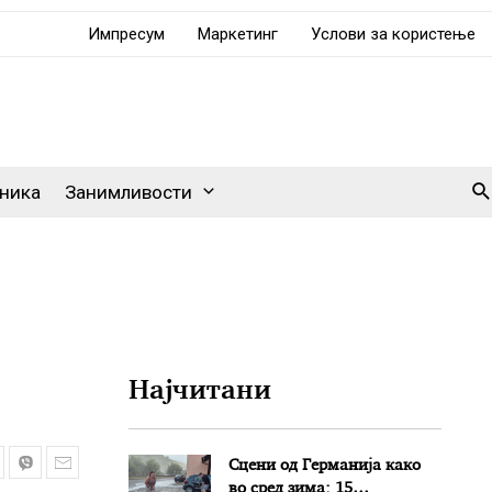
Импресум
Маркетинг
Услови за користење
Se
ника
Занимливости
Најчитани
Сцени од Германија како
во сред зима: 15