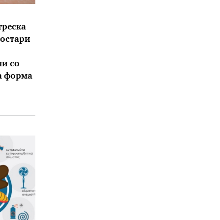
треска
постари
и со
а форма