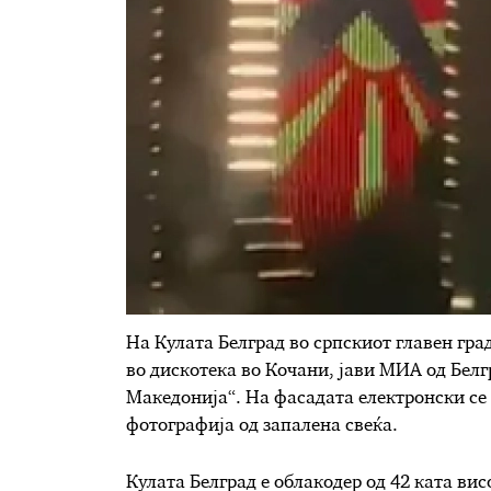
На Кулата Белград во српскиот главен гра
во дискотека во Кочани, јави МИА од Белг
Македонија“. На фасадата електронски се 
фотографија од запалена свеќа.
Кулата Белград е облакодер од 42 ката вис