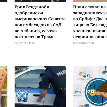
Ерик Вендт доби
Први случаи на
одобрение од
западнонилска 
американскиот Сенат за
во Србија: Две 
нов амбасадор на САД
лица во Белград
во Албанија, се чека
хоспитализиран
потписот на Трамп
невроинвазивн
06/08/2026 17:08
06/08/2026 17:08