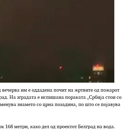
д вечерва им е оддадена почит на жртвите од пожарот
рад. На зградата е испишана пораката „Србија стои со
менува знамето со црна позадина, по што се појавува
ок 168 метри, како дел од проектот Белград на вода.