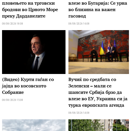
пловењето на трговски
влезе во Бугарија: Се урна
бродови во Црното Море
во близина на важен
преку Дарданелите
гасовод
08/08/2026 18:08
08/08/2026 16:08
(Видео) Курти гаѓан со
Вучиќ по средбата со
јајца во косовското
Зеленски – мали се
Собрание
шансите Србија брзо да
влезе во ЕУ, Украина си ја
08/08/2026 15:08
турка европската агенда
08/08/2026 14:08