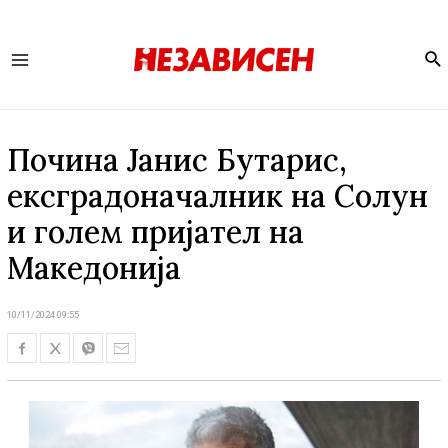
Se
Main
Menu
Почина Јанис Бутарис,
ексградоначалник на Солун
и голем пријател на
Македонија
10/11/2024 09:55