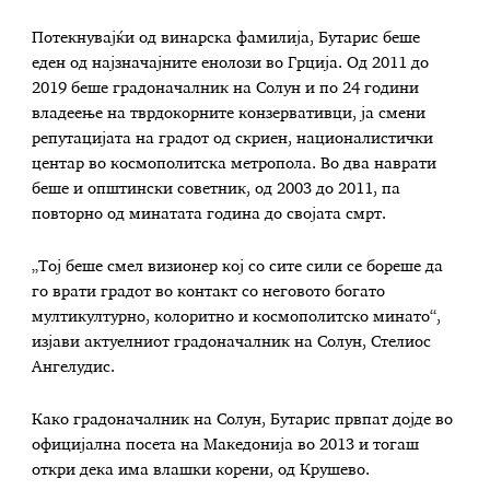
Потекнувајќи од винарска фамилија, Бутарис беше
еден од најзначајните енолози во Грција. Од 2011 до
2019 беше градоначалник на Солун и по 24 години
владеење на тврдокорните конзервативци, ја смени
репутацијата на градот од скриен, националистички
центар во космополитска метропола. Во два наврати
беше и општински советник, од 2003 до 2011, па
повторно од минатата година до својата смрт.
„Тој беше смел визионер кој со сите сили се бореше да
го врати градот во контакт со неговото богато
мултикултурно, колоритно и космополитско минато“,
изјави актуелниот градоначалник на Солун, Стелиос
Ангелудис.
Како градоначалник на Солун, Бутарис првпат дојде во
официјална посета на Македонија во 2013 и тогаш
откри дека има влашки корени, од Крушево.