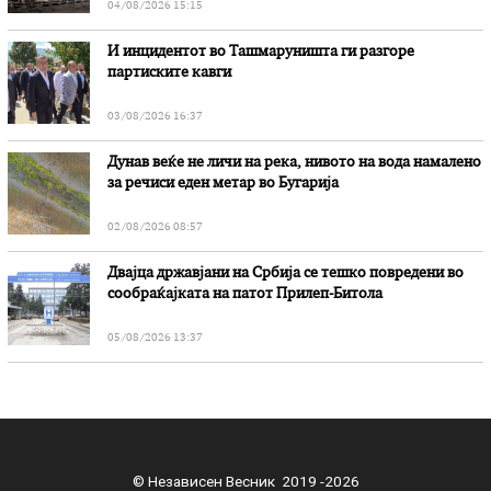
04/08/2026 15:15
И инцидентот во Ташмаруништa ги разгоре
партиските кавги
03/08/2026 16:37
Дунав веќе не личи на река, нивото на вода намалено
за речиси еден метар во Бугарија
02/08/2026 08:57
Двајца државјани на Србија се тешко повредени во
сообраќајката на патот Прилеп-Битола
05/08/2026 13:37
© Независен Весник 2019 -2026