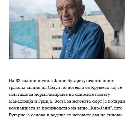
На 82 години почина Јанис Бутарис, некогашниот
градоначалник на Солун по потекло од Крушево кој се
залагаше за нормализирање на односите помеѓу
Македонија и Грција. Веста за неговата смрт ја потврди
компанијата за производство на вино „Кир-Јани“, што
Бутарис ја основа и водеше со неговите двајца синови.