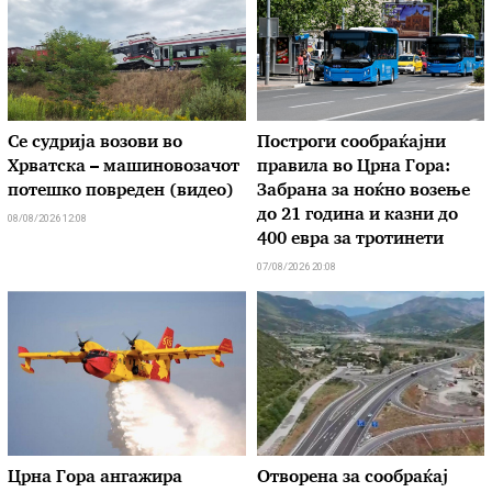
Се судрија возови во
Построги сообраќајни
Хрватска – машиновозачот
правила во Црна Гора:
потешко повреден (видео)
Забрана за ноќно возење
до 21 година и казни до
08/08/2026 12:08
400 евра за тротинети
07/08/2026 20:08
Црна Гора ангажира
Отворена за сообраќај