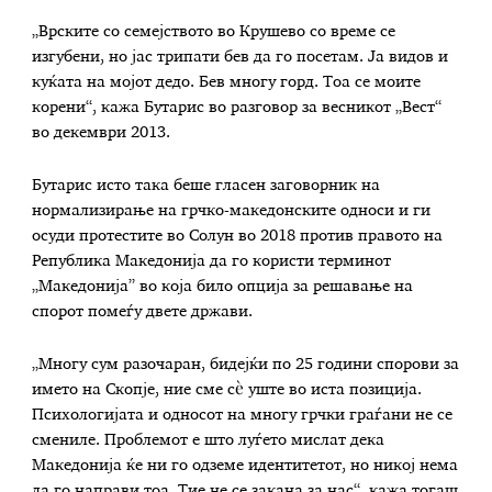
„Врските со семејството во Крушево со време се
изгубени, но јас трипати бев да го посетам. Ја видов и
куќата на мојот дедо. Бев многу горд. Тоа се моите
корени“, кажа Бутарис во разговор за весникот „Вест“
во декември 2013.
Бутарис исто така беше гласен заговорник на
нормализирање на грчко-македонските односи и ги
осуди протестите во Солун во 2018 против правото на
Република Македонија да го користи терминот
„Македонија” во која било опција за решавање на
спорот помеѓу двете држави.
„Многу сум разочаран, бидејќи по 25 години спорови за
името на Скопје, ние сме сѐ уште во иста позиција.
Психологијата и односот на многу грчки граѓани не се
смениле. Проблемот е што луѓето мислат дека
Македонија ќе ни го одземе идентитетот, но никој нема
да го направи тоа. Тие не се закана за нас“, кажа тогаш