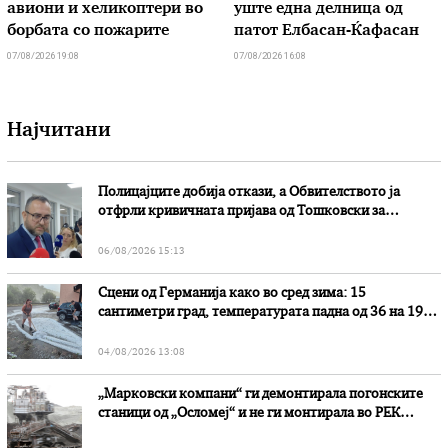
авиони и хеликоптери во
уште една делница од
борбата со пожарите
патот Елбасан-Ќафасан
07/08/2026 19:08
07/08/2026 16:08
Најчитани
Полицајците добија откази, а Обвителството ја
отфрли кривичната пријава од Тошковски за
наводни злоупотреби
06/08/2026 15:13
Сцени од Германија како во сред зима: 15
сантиметри град, температурата падна од 36 на 19
степени
04/08/2026 13:08
„Марковски компани“ ги демонтирала погонските
станици од „Осломеј“ и не ги монтирала во РЕК
„Битола“, стои во вештачењето на обвинителството