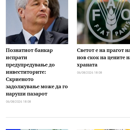
Познатиот банкар
Светот е на прагот н
испрати
нов скок на цените н
предупредување до
храната
инвеститорите:
06/08/2026 18:08
Скриеното
задолжување може да го
наруши пазарот
06/08/2026 18:08