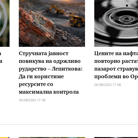
а
Стручната јавност
Цените на нафт
а
повикува на одржливо
повторно растат
рударство – Лепиткова:
пазарот стравув
Да ги користиме
проблеми во Ор
ресурсите со
06/08/2026 17:08
максимална контрола
06/08/2026 17:08