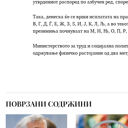
утврдениот распоред по азбучен ред, споре
Така, денеска ќе се врши исплатата на пр
В, Г, Д, Ѓ, Е, Ж, З, Ѕ, И, Ј, К, Л, Љ, а во 
презимиња почнуваат на М, Н, Њ, О, П, Р, С,
Министерството за труд и социјална полит
одржување физичко растојание од два мет
ПОВРЗАНИ СОДРЖИНИ