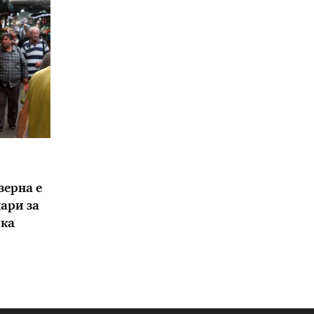
зерна е
нари за
рка