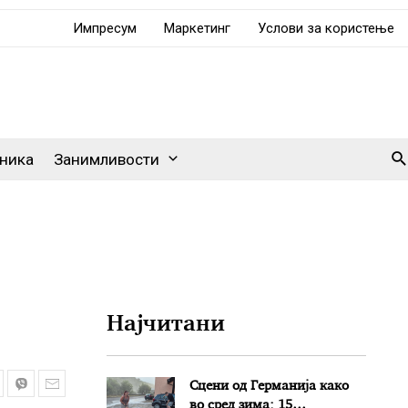
Импресум
Маркетинг
Услови за користење
Se
ника
Занимливости
Најчитани
Сцени од Германија како
во сред зима: 15