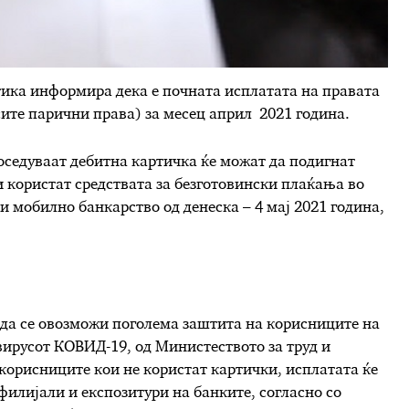
тика информира дека е почната исплатата на правата
сите парични прaва) за месец април 2021 година.
седуваат дебитна картичка ќе можат да подигнат
и користат средствата за безготовински плаќања во
 мобилно банкарство од денеска – 4 мај 2021 година,
и да се овозможи поголема заштита на корисниците на
вирусот КОВИД-19, од Министеството за труд и
корисниците кои не користат картички, исплатата ќе
 филијали и експозитури на банките, согласно со