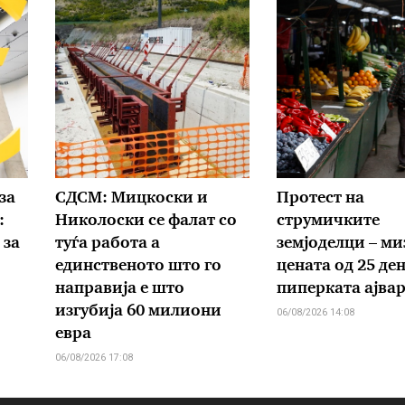
за
СДСМ: Мицкоски и
Протест на
:
Николоски се фалат со
струмичките
 за
туѓа работа а
земјоделци – ми
единственото што го
цената од 25 де
направија е што
пиперката ајва
изгубија 60 милиони
06/08/2026 14:08
евра
06/08/2026 17:08