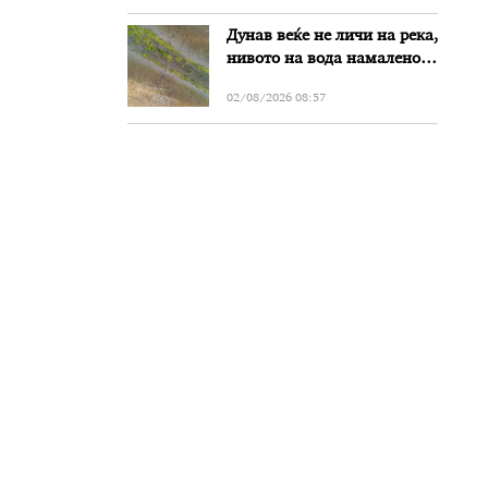
Дунав веќе не личи на река,
нивото на вода намалено
за речиси еден метар во
02/08/2026 08:57
Бугарија