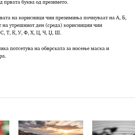
д првата буква од презимето.
авата на корисници чии презимиња почнуваат на А, Б,
текот на утрешниот ден (среда) корисниции чии
 Т, Ќ, У, Ф, Х, Ц, Ч, Џ, Ш.
ика потсетува на обврската за носење маска и
ра.