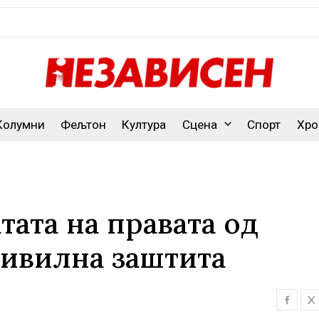
Колумни
Фељтон
Култура
Сцена
Спорт
Хро
тата на правата од
цивилна заштита