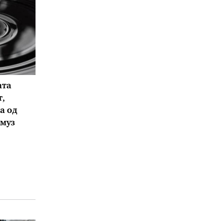
ата
,
а од
муз