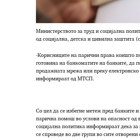
Министерството за труд и социјална поли
од социјална, детска и цивилна заштита (
-Корисниците на парични права коишто по
готовина на банкоматите на банките, да г
продажната мрежа или преку електронско и
информираат од МТСП.
Со цел да се избегне метеж пред банките 
парична помош во услови на опасност од 
социјална политика информираат дека за 
се спроведе во две групи во сите отворени