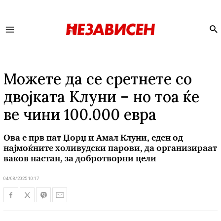
Se
Main
Menu
Можете да се сретнете со
двојката Клуни – но тоа ќе
ве чини 100.000 евра
Ова е прв пат Џорџ и Амал Клуни, еден од
најмоќните холивудски парови, да организираат
ваков настан, за добротворни цели
04/08/2025 10:17