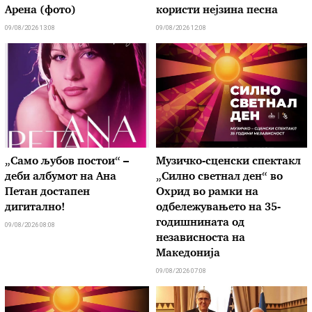
Арена (фото)
користи нејзина песна
09/08/2026 13:08
09/08/2026 12:08
„Само љубов постои“ –
Музичко-сценски спектакл
деби албумот на Ана
„Силно светнал ден“ во
Петан достапен
Охрид во рамки на
дигитално!
одбележувањето на 35-
годишнината од
09/08/2026 08:08
независноста на
Македонија
09/08/2026 07:08