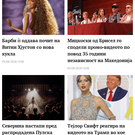
Барби ѝ оддава почит на
Мицкоски од Брисел го
Витни Хјустон со нова
сподели промо-видеото по
кукла
повод 35 години
независност на Македонија
09/08/2026 15:08
09/08/2026 14:08
Северина настапи пред
Тејлор Свифт реагира на
распродадена Пулска
видеото на Трамп во кое