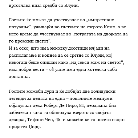
вртоглава низа средби со Клуни.
Гостите ќе можат да учествуваат во „импресивно
патување“, уживајќи во глетките на езерото Комо, а во
исто време да учествуваат во „потрагата на двојката да
го промени светот“.
И за секој што има неколку десетици илјади на
располагање и копнее да се сретне со Клуни, кој
некогаш беше опишан како „најсекси маж на светот“,
има добри вести – сè уште има една хотелска соба
достапна.
Гостите можеби дури и ќе добијат две холивудски
легенди за цената на една – локалните медиуми
објавуваат дека Роберт Де Ниро, 81, неодамна бил
забележан како го обиколува езерото со својата
девојка, Тифани Чен, 45, и можеби ќе го посети својот
пријател Џорџ.