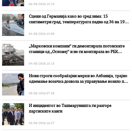
06/08/2026 15:13
Сцени од Германија како во сред зима: 15
сантиметри град, температурата падна од 36 на 19
степени
04/08/2026 13:08
„Марковски компани“ ги демонтирала погонските
станици од „Осломеј“ и не ги монтирала во РЕК
„Битола“, стои во вештачењето на обвинителството
04/08/2026 15:15
Нови строги сообраќајни мерки во Aлбанија, трајно
одземање возачка дозвола за управување возило под
дејство на алкохол и големи парични казни
09/08/2026 07:58
И инцидентот во Ташмаруништa ги разгоре
партиските кавги
03/08/2026 16:37