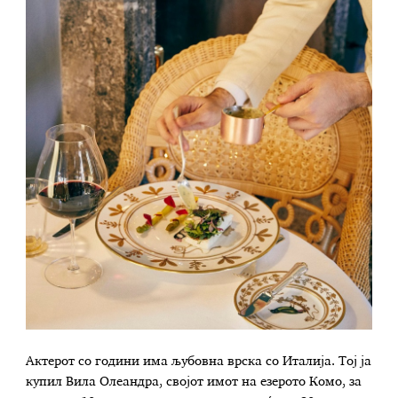
Актерот со години има љубовна врска со Италија. Тој ја
купил Вила Олеандра, својот имот на езерото Комо, за