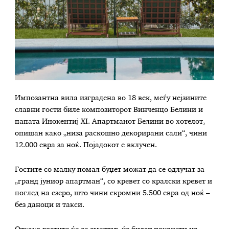
Импозантна вила изградена во 18 век, меѓу нејзините
славни гости биле композиторот Винченцо Белини и
папата Инокентиј XI. Апартманот Белини во хотелот,
опишан како „низа раскошно декорирани сали“, чини
12.000 евра за ноќ. Појадокот е вклучен.
Гостите со малку помал буџет можат да се одлучат за
„гранд јуниор апартман“, со кревет со кралски кревет и
поглед на езеро, што чини скромни 5.500 евра од ноќ –
без даноци и такси.