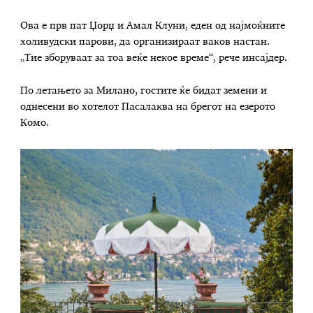
Ова е прв пат Џорџ и Амал Клуни, еден од најмоќните
холивудски парови, да организираат ваков настан.
„Тие зборуваат за тоа веќе некое време“, рече инсајдер.
По летањето за Милано, гостите ќе бидат земени и
однесени во хотелот Пасалаква на брегот на езерото
Комо.