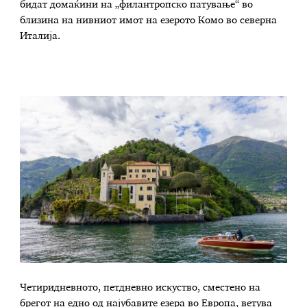
бидат домаќини на „филантропско патување“ во
близина на нивниот имот на езерото Комо во северна
Италија.
Четиридневното, петдневно искуство, сместено на
брегот на едно од најубавите езера во Европа, ветува