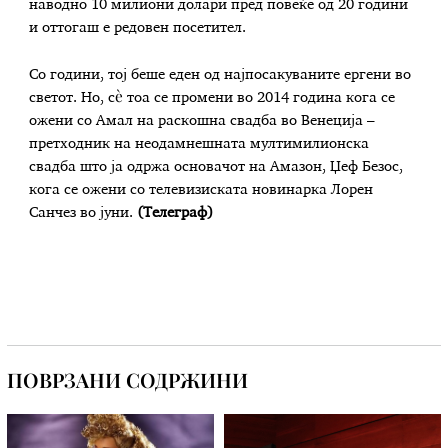
наводно 10 милиони долари пред повеќе од 20 години
и оттогаш е редовен посетител.
Со години, тој беше еден од најпосакуваните ергени во
светот. Но, сè тоа се промени во 2014 година кога се
ожени со Амал на раскошна свадба во Венеција –
претходник на неодамнешната мултимилионска
свадба што ја одржа основачот на Амазон, Џеф Безос,
кога се ожени со телевизиската новинарка Лорен
Санчез во јуни.
(Телеграф)
ПОВРЗАНИ СОДРЖИНИ