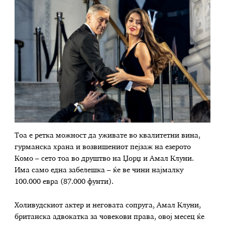
Тоа е ретка можност да уживате во квалитетни вина,
гурманска храна и возвишениот пејзаж на езерото
Комо – сето тоа во друштво на Џорџ и Амал Клуни.
Има само една забелешка – ќе ве чини најмалку
100.000 евра (87.000 фунти).
Холивудскиот актер и неговата сопруга, Амал Клуни,
британска адвокатка за човекови права, овој месец ќе