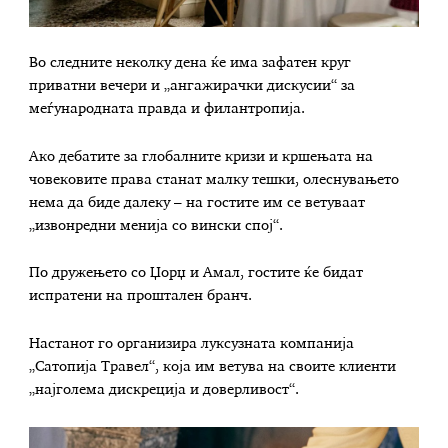
Во следните неколку дена ќе има зафатен круг
приватни вечери и „ангажирачки дискусии“ за
меѓународната правда и филантропија.
Ако дебатите за глобалните кризи и кршењата на
човековите права станат малку тешки, олеснувањето
нема да биде далеку – на гостите им се ветуваат
„извонредни менија со вински спој“.
По дружењето со Џорџ и Амал, гостите ќе бидат
испратени на проштален бранч.
Настанот го организира луксузната компанија
„Сатопија Травел“, која им ветува на своите клиенти
„најголема дискреција и доверливост“.