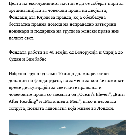
Целта на ексклузивниот настан е да се соберат пари за
организацијата за човекови права на двојката,
Фондацијата Клуни за правда, која обезбедува
бесплатна правна помош на неправедно затворени
новинари и поддршка на групи за женски права низ
целиот свет.
Фондата работи во 40 земји, од Белорусија и Сирија до
Судан и Зимбабве.
Избрана група од само 16 лица дале дарежливи
донации на фондацијата, во замена за кои ќе поминат
време дискутирајќи за светските прашања и
човековите права со ѕвездата од „Ocean’s Eleven“, „Burn
After Reading“ и „Monuments Men“, како и неговата
сопруга, позната адвокатка која живее во Лондон.