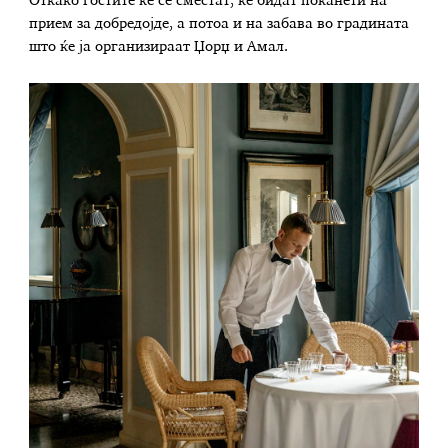
Откако гостите ќе се сместат, ќе бидат поканети на
прием за добредојде, а потоа и на забава во градината
што ќе ја организираат Џорџ и Амал.