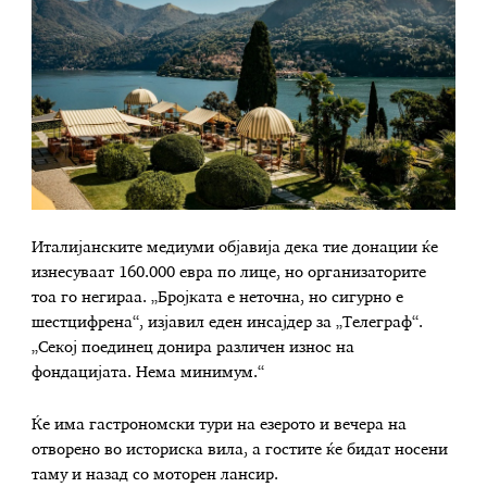
Италијанските медиуми објавија дека тие донации ќе
изнесуваат 160.000 евра по лице, но организаторите
тоа го негираа. „Бројката е неточна, но сигурно е
шестцифрена“, изјавил еден инсајдер за „Телеграф“.
„Секој поединец донира различен износ на
фондацијата. Нема минимум.“
Ќе има гастрономски тури на езерото и вечера на
отворено во историска вила, а гостите ќе бидат носени
таму и назад со моторен лансир.