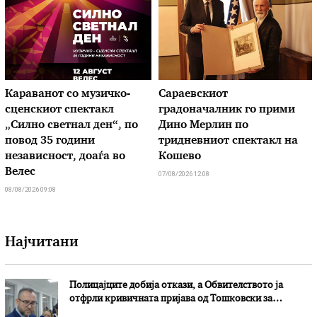
Караванот со музичкo-
Сараевскиот
сценскиот спектакл
градоначалник го прими
„Силно светнал ден“, по
Дино Мерлин по
повод 35 години
тридневниот спектакл на
независност, доаѓа во
Кошево
Велес
07/08/2026 12:08
08/08/2026 09:08
Најчитани
Полицајците добија откази, а Обвителството ја
отфрли кривичната пријава од Тошковски за
наводни злоупотреби