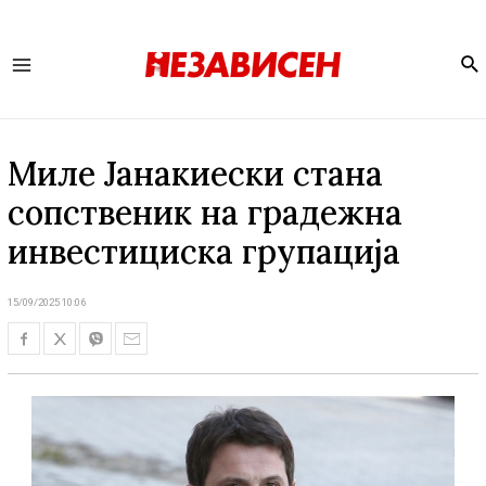
Se
Main
Menu
Миле Јанакиески стана
сопственик на градежна
инвестициска групација
15/09/2025 10:06