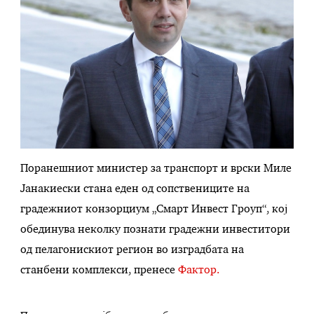
Поранешниот министер за транспорт и врски Миле
Јанакиески стана еден од сопствениците на
градежниот конзорциум „Смарт Инвест Гроуп“, кој
обединува неколку познати градежни инвеститори
од пелагонискиот регион во изградбата на
станбени комплекси, пренесе
Фактор.