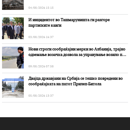
„Битола“, стои во вештачењето на обвинителството
04/08/2026 15:15
И инцидентот во Ташмаруништa ги разгоре
партиските кавги
03/08/2026 16:37
Нови строги сообраќајни мерки во Aлбанија, трајно
одземање возачка дозвола за управување возило под
дејство на алкохол и големи парични казни
09/08/2026 07:58
Двајца државјани на Србија се тешко повредени во
сообраќајката на патот Прилеп-Битола
05/08/2026 13:37