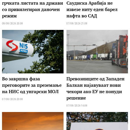
грчката листата на држави
Саудиска Арабија не
со привилегиран даночен
извезе ниту еден барел
режим
нафта во САД
08/08/2026 20:08
07/08/2026 21:08
Во завршна фаза
Превозниците од Западен
преговорите за преземање
Балкан најавуваат нови
на НИС од унгарски МОЛ
чекори ако ЕУ не понуди
решение
07/08/2026 20:08
07/08/2026 16:08