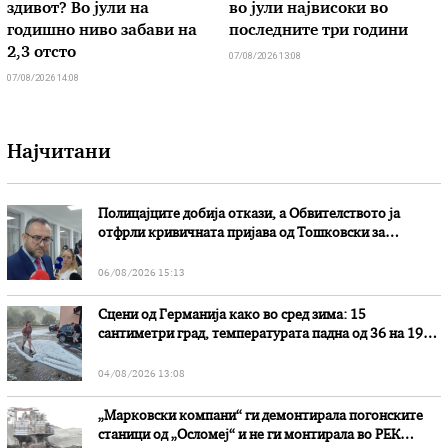
здивот? Во јули на
во јули највисоки во
годишно ниво забави на
последните три години
2,3 отсто
07/08/2026 13:08
07/08/2026 14:08
Најчитани
Полицајците добија откази, а Обвителството ја
отфрли кривичната пријава од Тошковски за
наводни злоупотреби
06/08/2026 15:13
Сцени од Германија како во сред зима: 15
сантиметри град, температурата падна од 36 на 19
степени
04/08/2026 13:08
„Марковски компани“ ги демонтирала погонските
станици од „Осломеј“ и не ги монтирала во РЕК