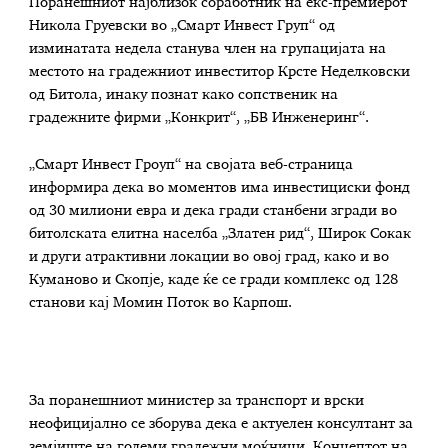
Поранешниот најблизок соработник на екс-премиерот
Никола Груевски во „Смарт Инвест Груп“ од
изминатата недела станува член на групацијата на
местото на градежниот инвеститор Крсте Неделковски
од Битола, инаку познат како сопственик на
градежните фирми „Конкрит“, „БВ Инженеринг“.
„Смарт Инвест Гроуп“ на својата веб-страница
информира дека во моментов има инвестициски фонд
од 30 милиони евра и дека гради станбени згради во
битолската елитна населба „Златен рид“, Широк Сокак
и други атрактивни локации во овој град, како и во
Куманово и Скопје, каде ќе се гради комплекс од 128
станови кај Момин Поток во Карпош.
За поранешниот министер за транспорт и врски
неофицијално се зборува дека е актуелен консултант за
земјиште на големи градежни моќници. Концептот на