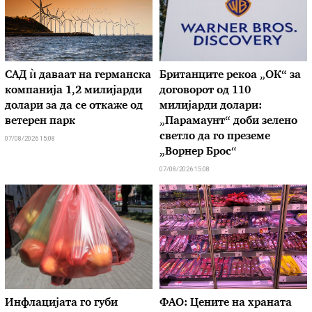
САД ѝ даваат на германска
Британците рекоа „ОК“ за
компанија 1,2 милијарди
договорот од 110
долари за да се откаже од
милијарди долари:
ветерен парк
„Парамаунт“ доби зелено
светло да го преземе
07/08/2026 15:08
„Ворнер Брос“
07/08/2026 15:08
Инфлацијата го губи
ФАО: Цените на храната