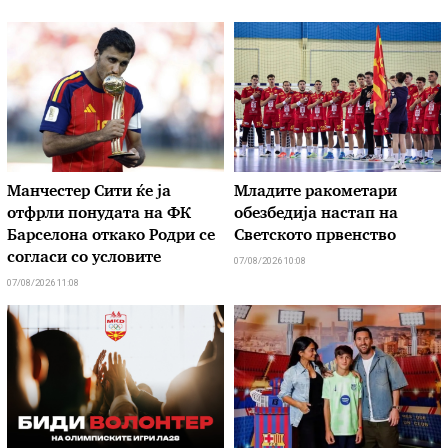
Манчестер Сити ќе ја
Младите ракометари
отфрли понудата на ФК
обезбедија настап на
Барселона откако Родри се
Светското првенство
согласи со условите
07/08/2026 10:08
07/08/2026 11:08