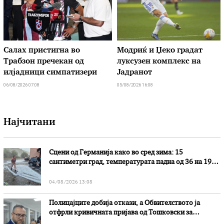
Салах пристигна во
Модриќ и Џеко градат
Трабзон пречекан од
луксузен комплекс на
илјадници симпатизери
Јадранот
06/08/2026 07:08
05/08/2026 16:08
Најчитани
Сцени од Германија како во сред зима: 15
сантиметри град, температурата падна од 36 на 19
степени
04/08/2026 13:08
Полицајците добија откази, а Обвителството ја
отфрли кривичната пријава од Тошковски за
наводни злоупотреби