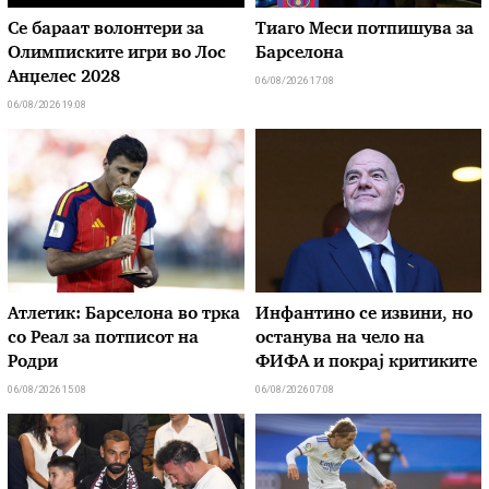
Се бараат волонтери за
Тиаго Меси потпишува за
Олимписките игри во Лос
Барселона
Анџелес 2028
06/08/2026 17:08
06/08/2026 19:08
Атлетик: Барселона во трка
Инфантино се извини, но
со Реал за потписот на
останува на чело на
Родри
ФИФА и покрај критиките
06/08/2026 15:08
06/08/2026 07:08