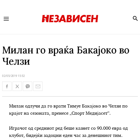
Se
Main
Menu
Милан го враќа Бакајоко во
Челзи
02/05/2019 15:52
Милан одлучи да го врати Тимуе Бакајоко во Челзи по
крајот на сезоната, пренесе „Спорт Медијасет“.
Играчот од средниот ред беше казнет со 90.000 евра од
клубот, бидејќи задоцни еден час за денешниот тим.