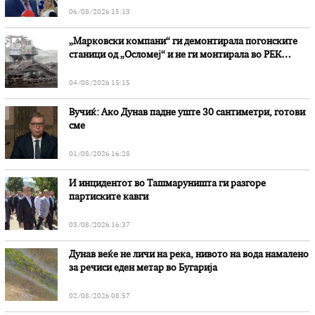
06/08/2026 15:13
„Марковски компани“ ги демонтирала погонските
станици од „Осломеј“ и не ги монтирала во РЕК
„Битола“, стои во вештачењето на обвинителството
04/08/2026 15:15
Вучиќ: Ако Дунав падне уште 30 сантиметри, готови
сме
01/08/2026 16:28
И инцидентот во Ташмаруништa ги разгоре
партиските кавги
03/08/2026 16:37
Дунав веќе не личи на река, нивото на вода намалено
за речиси еден метар во Бугарија
02/08/2026 08:57