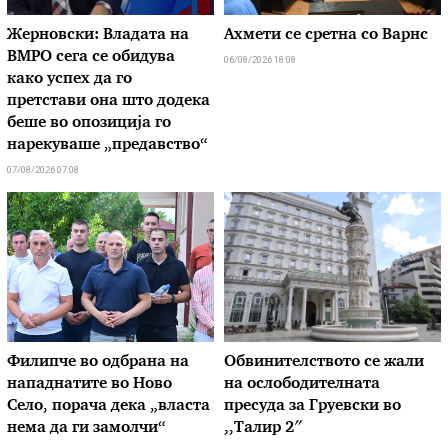
Жерновски: Владата на
Ахмети се сретна со Варнс
ВМРО сега се обидува
06/08/2026 18:08
како успех да го
претстави она што додека
беше во опозиција го
нарекуваше „предавство“
07/08/2026 07:08
Филипче во одбрана на
Обвинителството се жали
нападнатите во Ново
на ослободителната
Село, порача дека „власта
пресуда за Груевски во
нема да ги замолчи“
,,Талир 2″