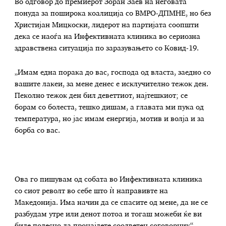
Во одговор до премиерот Зоран Заев на неговата
понуда за поширока коалиција со ВМРО-ДПМНЕ, но без
Христијан Мицкоски, лидерот на партијата соопшти
дека се наоѓа на Инфективната клиника во сериозна
здравствена ситуација по заразувањето со Ковид-19.
„Имам една порака до вас, господа од власта, заедно со
вашите лакеи, за мене денес е исклучително тежок ден.
Пеколно тежок ден бил деветтиот, најтешкиот; се
борам со болеста, тешко дишам, а главата ми пука од
температура, но јас имам енергија, мотив и волја и за
борба со вас.
Ова го пишувам од собата во Инфективната клиника
со сиот револт во себе што ѝ направивте на
Македонија. Има начин да се спасите од мене, да не се
разбудам утре или денот потоа и тогаш можеби ќе ви