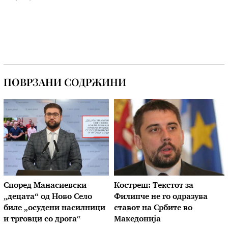
ПОВРЗАНИ СОДРЖИНИ
Според Манасиевски
Костреш: Текстот за
„децата“ од Ново Село
Филипче не го одразува
биле „осудени насилници
ставот на Србите во
и трговци со дрога“
Македонија