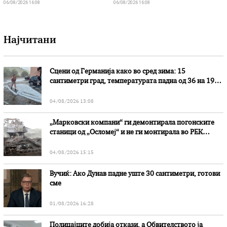
06/08/2026 16:08
06/08/2026 16:08
Најчитани
Сцени од Германија како во сред зима: 15
сантиметри град, температурата падна од 36 на 19
степени
04/08/2026 13:08
„Марковски компани“ ги демонтирала погонските
станици од „Осломеј“ и не ги монтирала во РЕК
„Битола“, стои во вештачењето на обвинителството
04/08/2026 15:15
Вучиќ: Ако Дунав падне уште 30 сантиметри, готови
сме
01/08/2026 16:28
Полицајците добија откази, а Обвителството ја