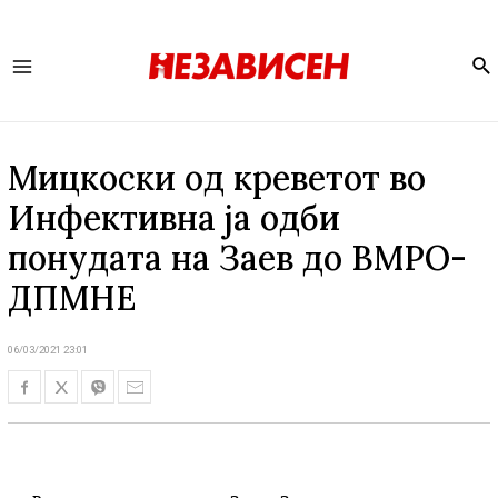
Se
Main
Menu
Мицкоски од креветот во
Инфективна ја одби
понудата на Заев до ВМРО-
ДПМНЕ
06/03/2021 23:01