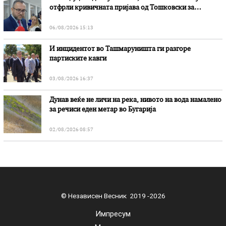
отфрли кривичната пријава од Тошковски за
наводни злоупотреби
06/08/2026 15:13
И инцидентот во Ташмаруништa ги разгоре
партиските кавги
03/08/2026 16:37
Дунав веќе не личи на река, нивото на вода намалено
за речиси еден метар во Бугарија
02/08/2026 08:57
© Независен Весник 2019 -2026
Импресум