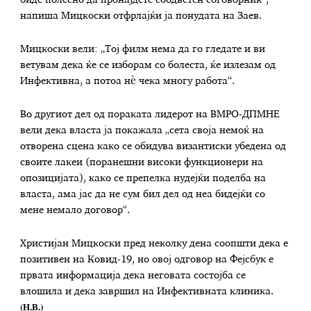
биде полесно да пронајдете соодветен соговорник“,
напиша Мицкоски отфрлајќи ја понудата на Заев.
Мицкоски вели: „Тој филм нема да го гледате и ви
ветувам дека ќе се изборам со болеста, ќе излезам од
Инфективна, а потоа нѐ чека многу работа“.
Во другиот дел од пораката лидерот на ВМРО-ДПМНЕ
вели дека власта ја покажала „сета своја немоќ на
отворена сцена како се обидува византиски убедена од
своите лакеи (поранешни високи функционери на
опозицијата), како се препелка нудејќи поделба на
власта, ама јас да не сум бил дел од неа бидејќи со
мене немало договор“.
Христијан Мицкоски пред неколку дена соопшти дека е
позитивен на Ковид-19, но овој одговор на Фејсбук е
првата информација дека неговата состојба се
влошила и дека завршил на Инфективната клиника.
(Н.В.)