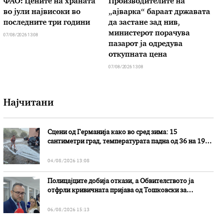
ФАО: Цените на храната
Производителите на
во јули највисоки во
„ајварка“ бараат државата
последните три години
да застане зад нив,
министерот порачува
07/08/2026 13:08
пазарот ја одредува
откупната цена
07/08/2026 13:08
Најчитани
Сцени од Германија како во сред зима: 15
сантиметри град, температурата падна од 36 на 19
степени
04/08/2026 13:08
Полицајците добија откази, а Обвителството ја
отфрли кривичната пријава од Тошковски за
наводни злоупотреби
06/08/2026 15:13