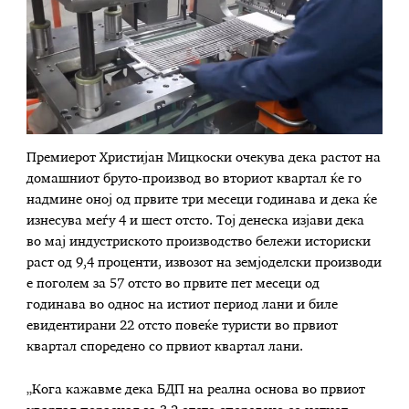
Премиерот Христијан Мицкоски очекува дека растот на
домашниот бруто-производ во вториот квартал ќе го
надмине оној од првите три месеци годинава и дека ќе
изнесува меѓу 4 и шест отсто. Тој денеска изјави дека
во мај индустриското производство бележи историски
раст од 9,4 проценти, извозот на земјоделски производи
е поголем за 57 отсто во првите пет месеци од
годинава во однос на истиот период лани и биле
евидентирани 22 отсто повеќе туристи во првиот
квартал споредено со првиот квартал лани.
„Кога кажавме дека БДП на реална основа во првиот