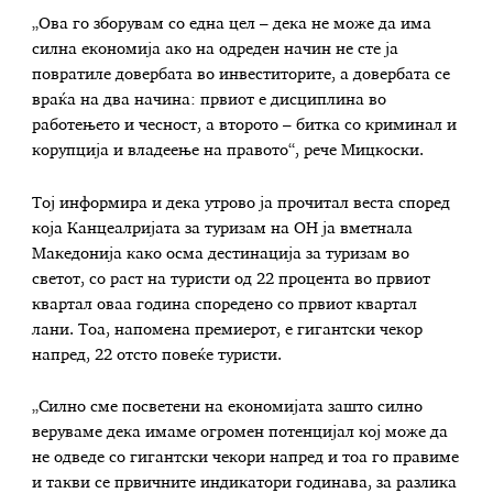
„Ова го зборувам со една цел – дека не може да има
силна економија ако на одреден начин не сте ја
повратиле довербата во инвеститорите, а довербата се
враќа на два начина: првиот е дисциплина во
работењето и чесност, а второто – битка со криминал и
корупција и владеење на правото“, рече Мицкоски.
Тој информира и дека утрово ја прочитал веста според
која Канцеалријата за туризам на ОН ја вметнала
Македонија како осма дестинација за туризам во
светот, со раст на туристи од 22 процента во првиот
квартал оваа година споредено со првиот квартал
лани. Тоа, напомена премиерот, е гигантски чекор
напред, 22 отсто повеќе туристи.
„Силно сме посветени на економијата зашто силно
веруваме дека имаме огромен потенцијал кој може да
не одведе со гигантски чекори напред и тоа го правиме
и такви се првичните индикатори годинава, за разлика