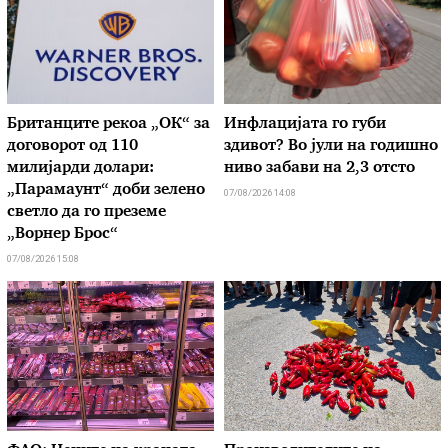
Британците рекоа „ОК“ за
Инфлацијата го губи
договорот од 110
здивот? Во јули на годишно
милијарди долари:
ниво забави на 2,3 отсто
„Парамаунт“ доби зелено
07/08/2026 14:08
светло да го преземе
„Ворнер Брос“
07/08/2026 15:08