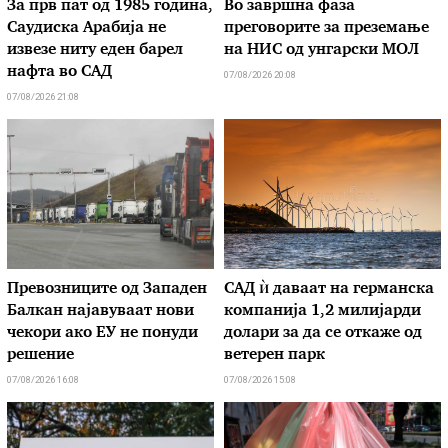
За прв пат од 1985 година,
Во завршна фаза
Саудиска Арабија не
преговорите за преземање
извезе ниту еден барел
на НИС од унгарски МОЛ
нафта во САД
07/08/2026 20:08
07/08/2026 21:08
Превозниците од Западен
САД ѝ даваат на германска
Балкан најавуваат нови
компанија 1,2 милијарди
чекори ако ЕУ не понуди
долари за да се откаже од
решение
ветерен парк
07/08/2026 16:08
07/08/2026 15:08