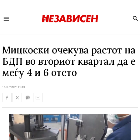
Se
Main
Menu
Мицкоски очекува растот на
БДП во вториот квартал да е
меѓу 4 и 6 отсто
16/07/2025 12:43