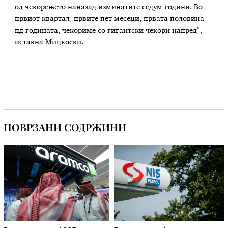
од чекорењето наназад изминатите седум години. Во
првиот квартал, првите пет месеци, првата половина
пд годината, чекориме со гигантски чекори напред“,
истакна Мицкоски.
ПОВРЗАНИ СОДРЖИНИ