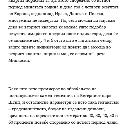
квартал пораснал за 3,2 отсто споредено со истиот
период минатата година и дека тоа е четврти резултат
во Европа, веднаш зад Ирска, Данска и Полска,
многумина не исмејуваа. Но, сега можам да најавам
дека во вториот квартал ќе имаме уште подобар
резултат, имајќи ги предвид овие индикатори, дека ќе
се движиме меѓу 4 и 6 отсто што е гигантски чекор,
зашто првите индикатори од првите два месеца во
вториот квартал, април и мај, се огромни“, рече
Мицкоски.
Како што рече премиерот во обраќањето на
поставувањето камен-темелник на Ветерниот парк
Штип, и остатантие параметри се исто така гигантски
– градежништвото, бројот на издадени дозволи,
вредноста на објектите кои се мерат во 20, 30, 40, 50 и
60 проценти повеќе споредено со истиот период лани.