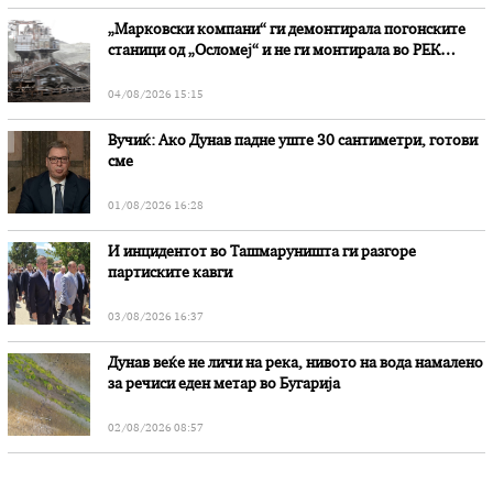
„Марковски компани“ ги демонтирала погонските
станици од „Осломеј“ и не ги монтирала во РЕК
„Битола“, стои во вештачењето на обвинителството
04/08/2026 15:15
Вучиќ: Ако Дунав падне уште 30 сантиметри, готови
сме
01/08/2026 16:28
И инцидентот во Ташмаруништa ги разгоре
партиските кавги
03/08/2026 16:37
Дунав веќе не личи на река, нивото на вода намалено
за речиси еден метар во Бугарија
02/08/2026 08:57