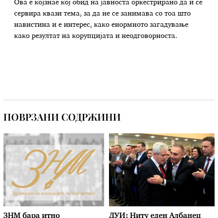
Ова е којзнае кој обид на јавноста оркестрирано да и се
сервира квази тема, за да не се занимава со тоа што
навистина и е интерес, како енормното загадување
како резултат на корупцијата и неодговорноста.
ПОВРЗАНИ СОДРЖИНИ
ЗНМ бара итно
ДУИ: Ниту еден Албанец