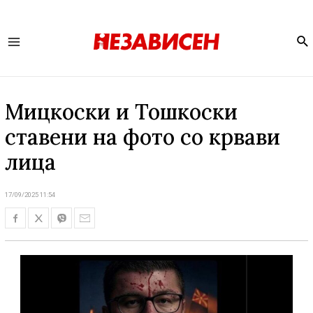
Se
Main
Menu
Мицкоски и Тошкоски
ставени на фото со крвави
лица
17/09/2025 11:54