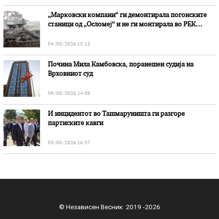
„Марковски компани“ ги демонтирала погонските
станици од „Осломеј“ и не ги монтирала во РЕК
„Битола“, стои во вештачењето на обвинителството
04/08/2026 15:15
Почина Мила Камбовска, поранешен судија на
Врховниот суд
09/08/2026 14:08
И инцидентот во Ташмаруништa ги разгоре
партиските кавги
03/08/2026 16:37
© Независен Весник 2019 -2026