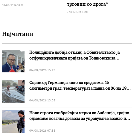
трговци со дрога“
10/08/2026 10:08
07/08/2026 13:08
Најчитани
Полицајците добија откази, а Обвителството ја
отфрли кривичната пријава од Тошковски за
наводни злоупотреби
06/08/2026 15:13
Сцени од Германија како во сред зима: 15
сантиметри град, температурата падна од 36 на 19
степени
04/08/2026 13:08
Нови строги сообраќајни мерки во Aлбанија, трајно
одземање возачка дозвола за управување возило под
дејство на алкохол и големи парични казни
09/08/2026 07:58