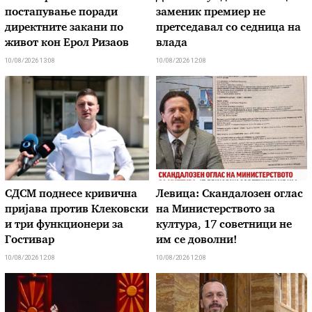
постапување поради
заменик премиер не
директните закани по
претседавал со седница на
живот кон Ерол Ризаов
влада
10/08/2026 13:08
10/08/2026 12:08
СДСМ поднесе кривична
Левица: Скандалозен оглас
пријава против Клековски
на Министерството за
и три функционери за
култура, 17 советници не
Гостивар
им се доволни!
10/08/2026 12:08
10/08/2026 12:08