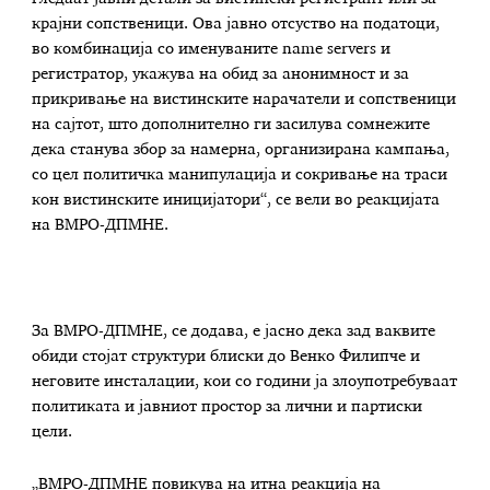
крајни сопственици. Ова јавно отсуство на податоци,
во комбинација со именуваните name servers и
регистратор, укажува на обид за анонимност и за
прикривање на вистинските нарачатели и сопственици
на сајтот, што дополнително ги засилува сомнежите
дека станува збор за намерна, организирана кампања,
со цел политичка манипулација и сокривање на траси
кон вистинските иницијатори“, се вели во реакцијата
на ВМРО-ДПМНЕ.
За ВМРО-ДПМНЕ, се додава, е јасно дека зад ваквите
обиди стојат структури блиски до Венко Филипче и
неговите инсталации, кои со години ја злоупотребуваат
политиката и јавниот простор за лични и партиски
цели.
„ВМРО-ДПМНЕ повикува на итна реакција на