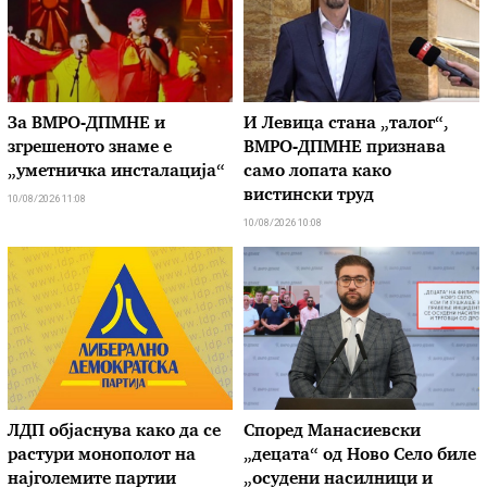
За ВМРО-ДПМНЕ и
И Левица стана „талог“,
згрешеното знаме е
ВМРО-ДПМНЕ признава
„уметничка инсталација“
само лопата како
вистински труд
10/08/2026 11:08
10/08/2026 10:08
ЛДП објаснува како да се
Според Манасиевски
растури монополот на
„децата“ од Ново Село биле
најголемите партии
„осудени насилници и