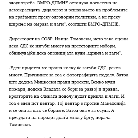
злоупотреба. ВМРО-ДПМНЕ останува посветена на
демократијата, дијалогот и решавањето на проблемите
на граѓаните преку одговорни политики, а не преку
ширење на омраза и лаги“, соопшти ВМРО-ДПМНЕ.
Директорот на СОЗР, Ивица Томовски, исто така оцени
дека СДС ќе изгуби многу на претстојните избори,
обвинувајќи дека опозицијата нуди „црнила и лаги“.
-Еден пријател ме праша колку ќе загуби СДС, реков
многу. Причините за тоа е фотографијата подолу. Затоа
што додека Мицкоски прави проекти, Венко нуди
пожари, додека Владата се бори за развој и правда,
креаторите на сликата подолу нудат црнила и лаги. И
тоа е еден ист центар. Тој центар е против Македонија
и се она за што се бориме. Затоа ова е за осуда. А
пресудата на народот доаѓа многу бргу, порача
Томовски.