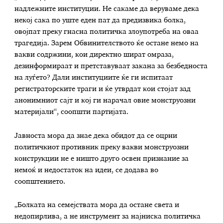
надлежните институции. Не сакаме да веруваме дека
некој сака по уште еден пат да предизвика болка,
овојпат преку гнасна политичка злоупотреба на оваа
трагедија. Зарем Обвинителството ќе остане немо на
вакви содржини, кои директно шират омраза,
дезинформираат и претставуваат закана за безбедноста
на луѓето? Дали институциите ќе ги испитаат
регистраторските траги и ќе утврдат кои стојат зад
анонимниот сајт и кој ги нарачал овие монструозни
материјали“, соопшти партијата.
Јавноста мора да знае дека обидот да се оцрни
политичкиот противник преку вакви монструозни
конструкции не е ништо друго освен признание за
немоќ и недостаток на идеи, се додава во
соопштението.
„Болката на семејствата мора да остане света и
недопирлива, а не инструмент за најниска политичка