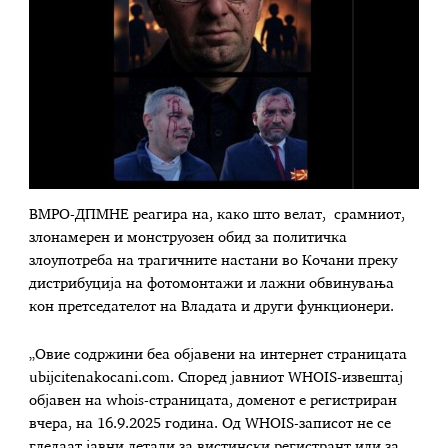
ВМРО-ДПМНЕ реагира на, како што велат, срамниот,
злонамерен и монструозен обид за политичка
злоупотреба на трагичните настани во Кочани преку
дистрибуција на фотомонтажи и лажни обвинувања
кон претседателот на Владата и други функционери.
„Овие содржини беа објавени на интернет страницата
ubijcitenakocani.com. Според јавниот WHOIS-извештај
објавен на whois-страницата, доменот е регистриран
вчера, на 16.9.2025 година. Од WHOIS-записот не се
гледаат јавни детали за вистински регистрант или за