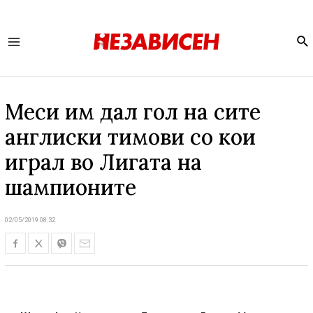
Se
Main
Menu
Меси им дал гол на сите
англиски тимови со кои
играл во Лигата на
шампионите
02/05/2019 08:32