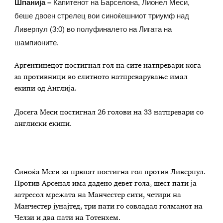
Шпанија –
Капитенот на Барселона, Лионел Меси,
беше двоен стрелец вои синоќешниот триумф над
Ливерпул (3:0) во полуфиналето на Лигата на
шампионите.
Аргентинецот постигнал гол на сите натпревари кога
за противници во елитното натпреварување имал
екипи од Англија.
Досега Меси постигнал 26 голови на 33 натпревари со
англиски екипи.
Синоќа Меси за првпат постигна гол против Ливерпул.
Против Арсенал има дадено девет гола, шест пати ја
затресол мрежата на Манчестер сити, четири на
Манчестер јунајтед, три пати го совладал голманот на
Челзи и два пати на Тотенхем.