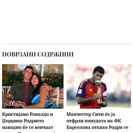
ПОВРЗАНИ СОДРЖИНИ
Кристијано Роналдо и
Манчестер Сити ќе ја
Џорџина Родригез
отфрли понудата на ФК
наводно ќе се венчаат
Барселона откако Родри се