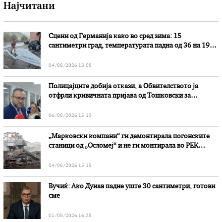
Најчитани
Сцени од Германија како во сред зима: 15
сантиметри град, температурата падна од 36 на 19
степени
04/08/2026 13:08
Полицајците добија откази, а Обвителството ја
отфрли кривичната пријава од Тошковски за
наводни злоупотреби
06/08/2026 15:13
„Марковски компани“ ги демонтирала погонските
станици од „Осломеј“ и не ги монтирала во РЕК
„Битола“, стои во вештачењето на обвинителството
04/08/2026 15:15
Вучиќ: Ако Дунав падне уште 30 сантиметри, готови
сме
01/08/2026 16:28