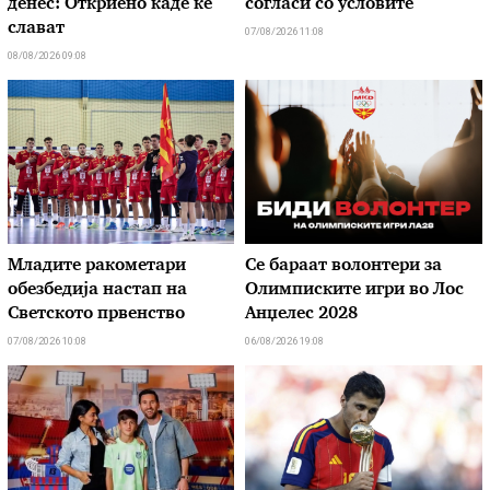
денес: Откриено каде ќе
согласи со условите
слават
07/08/2026 11:08
08/08/2026 09:08
Младите ракометари
Се бараат волонтери за
обезбедија настап на
Олимписките игри во Лос
Светското првенство
Анџелес 2028
07/08/2026 10:08
06/08/2026 19:08