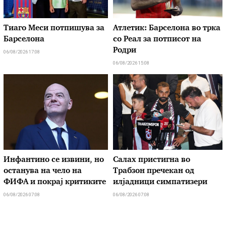
Тиаго Меси потпишува за
Атлетик: Барселона во трка
Барселона
со Реал за потписот на
Родри
06/08/2026 17:08
06/08/2026 15:08
Инфантино се извини, но
Салах пристигна во
останува на чело на
Трабзон пречекан од
ФИФА и покрај критиките
илјадници симпатизери
06/08/2026 07:08
06/08/2026 07:08