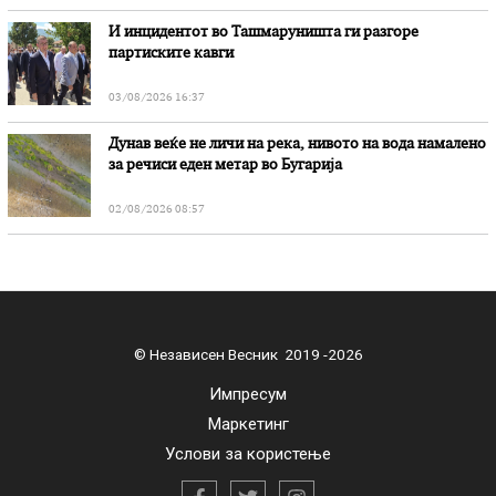
И инцидентот во Ташмаруништa ги разгоре
партиските кавги
03/08/2026 16:37
Дунав веќе не личи на река, нивото на вода намалено
за речиси еден метар во Бугарија
02/08/2026 08:57
© Независен Весник 2019 -2026
Импресум
Маркетинг
Услови за користење