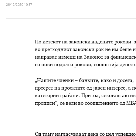
28/12/2020 10:37
По истекот на законски дадените рокови, з
во претходниот законски рок не им беше 
направат измени на Законот за финансиск
со нови подолги рокови, соопштија денес 
„Нашите членки – банките, како и досега, 
пресрет на проектите од јавен интерес, а 
категории граѓани. Притоа, секогаш актив
прописи“, се вели во соопштението од МБ
Од таму нагласувааат дека со цел успешн