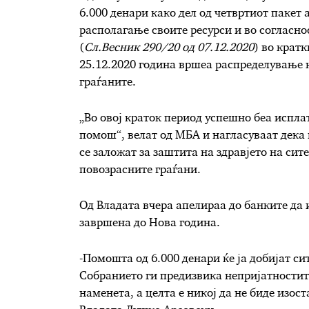
6.000 денари како дел од четвртиот пакет
располагање своите ресурси и во согласн
(
Сл.Весник 290/20 од 07.12.2020
) во кратк
25.12.2020 година вршеа распределување 
граѓаните.
„Во овој краток период успешно беа испла
помош“, велат од МБА и нагласуваат дека 
се заложат за заштита на здравјето на сит
повозрасните граѓани.
Од Владата вчера апелираа до банките да 
завршена до Нова година.
-Помошта од 6.000 денари ќе ја добијат с
Собранието ги предизвика непријатностите
наменета, а целта е никој да не биде изос