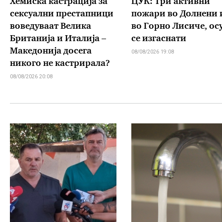
Хемиска кастрација за
ЦУК: Три активни
сексуални престапници
пожари во Долнени 
воведуваат Велика
во Горно Лисиче, ос
Британија и Италија –
се изгаснати
Македонија досега
08/08/2026 19:08
никого не кастрирала?
08/08/2026 20:08