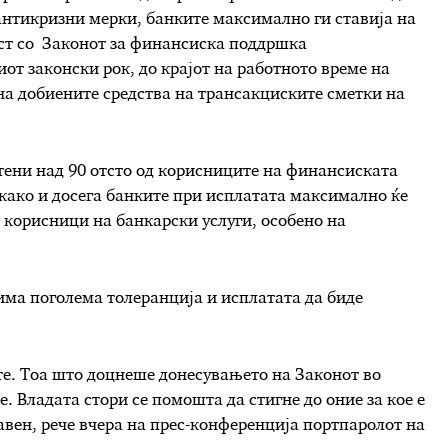
 антикризни мерки, банките максимално ги ставија на
ост со Законот за финансиска поддршка
иот законски рок, до крајот на работното време на
на добиените средства на трансакциските сметки на
тени над 90 отсто од корисниците на финансиската
како и досега банките при исплатата максимално ќе
е корисници на банкарски услуги, особено на
има поголема толеранција и исплатата да биде
ите. Тоа што доцнеше донесувањето на Законот во
. Владата стори се помошта да стигне до оние за кое е
тавен, рече вчера на прес-конференција портпаролот на