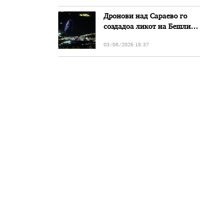
Дронови над Сараево го
создадоа ликот на Бешлиќ
додека Мерлин го пееше
03/08/2026 18:37
нивниот дует