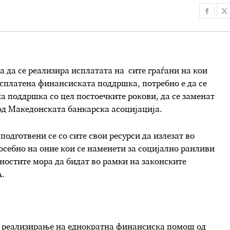
а да се реализира исплатата на сите граѓани на кои
исплатена финансиската поддршка, потребно е да се
а поддршка со цел постоечките рокови, да се заменат
од Македонската банкарска асоцијација.
подготвени се со сите свои ресурси да излезат во
посебно на оние кои се наменети за социјално ранливи
ностите мора да бидат во рамки на законските
А.
о реализирање на еднократна финансиска помош од