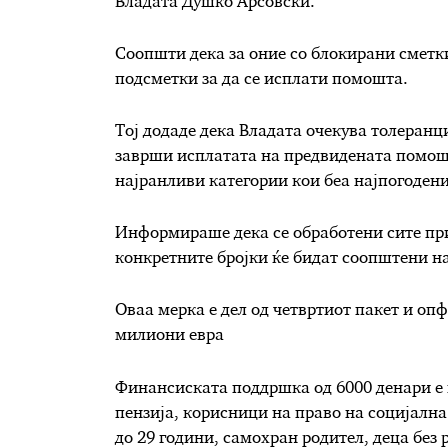
Владата Душко Арсовски.
Соопшти дека за оние со блокирани сметк
подсметки за да се исплати помошта.
Тој додаде дека Владата очекува толеранц
заврши исплатата на предвидената помош, 
најранливи категории кои беа најпогодени
Информираше дека се обработени сите приг
конкретните бројки ќе бидат соопштени на
Оваа мерка е дел од четвртиот пакет и опф
милиони евра
Финансиската поддршка од 6000 денари е 
пензија, корисници на право на социјална
до 29 години, самохран родител, деца без