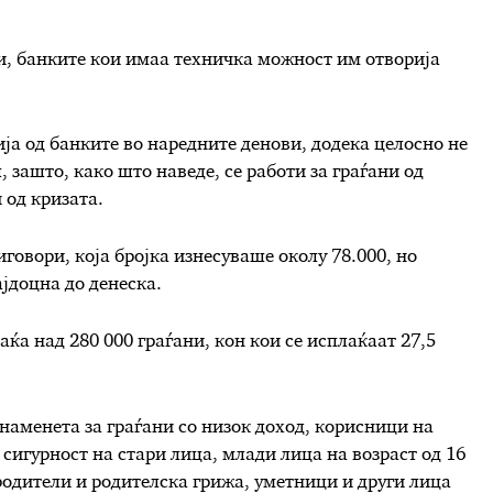
и, банките кои имаа техничка можност им отворија
ија од банките во наредните денови, додека целосно не
зашто, како што наведе, се работи за граѓани од
 од кризата.
овори, која бројка изнесуваше околу 78.000, но
јдоцна до денеска.
аќа над 280 000 граѓани, кон кои се исплаќаат 27,5
наменета за граѓани со низок доход, корисници на
 сигурност на стари лица, млади лица на возраст од 16
 родители и родителска грижа, уметници и други лица