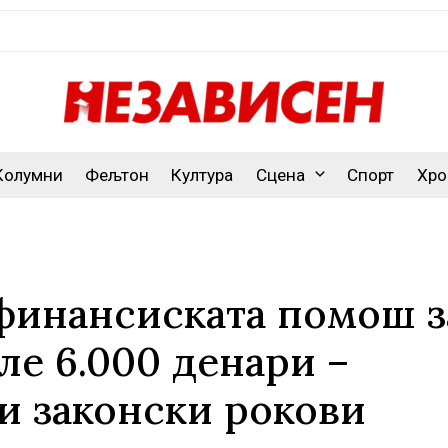
Колумни
Фељтон
Култура
Сцена
Спорт
Хро
 финансиската помош з
ле 6.000 денари –
ви законски рокови