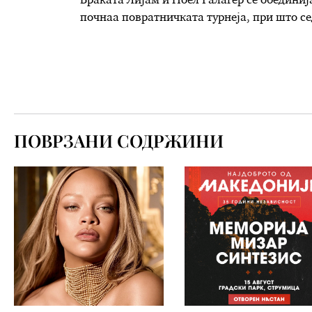
Браќата Лијам и Ноел Галагер се обединија 
почнаа повратничката турнеја, при што се
ПОВРЗАНИ СОДРЖИНИ