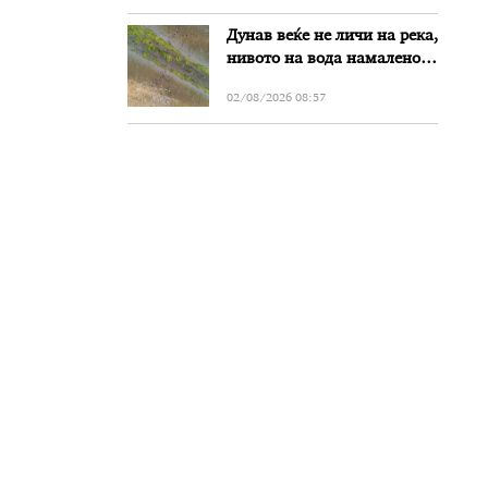
Дунав веќе не личи на река,
нивото на вода намалено
за речиси еден метар во
02/08/2026 08:57
Бугарија