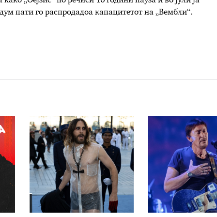
како „Оејзис“ по речиси 16 години пауза и во јули ја
дум пати го распродадоа капацитетот на „Вембли“.