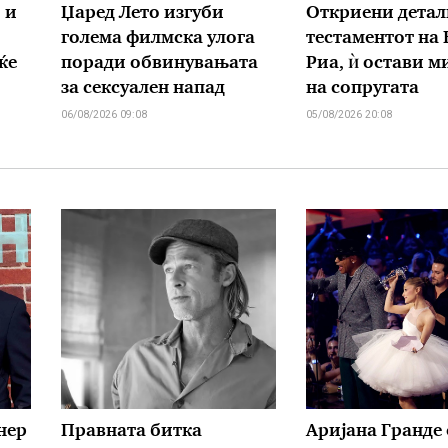
 и
Џаред Лето изгуби
Откриени детал
голема филмска улога
тестаментот на
ќе
поради обвинувањата
Риа, ѝ остави 
за сексуален напад
на сопругата
06/08/2026 09:08
05/08/2026 20:08
нер
Правната битка
Аријана Гранде 