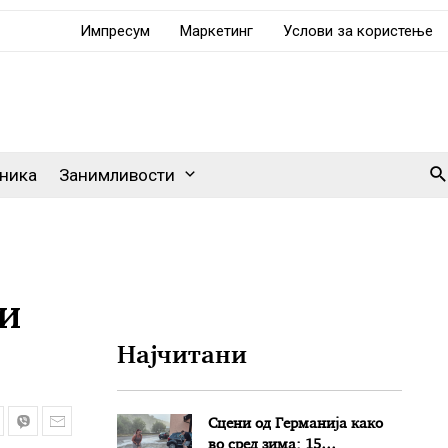
Импресум
Маркетинг
Услови за користење
Se
ника
Занимливости
ќи
Најчитани
Сцени од Германија како
во сред зима: 15