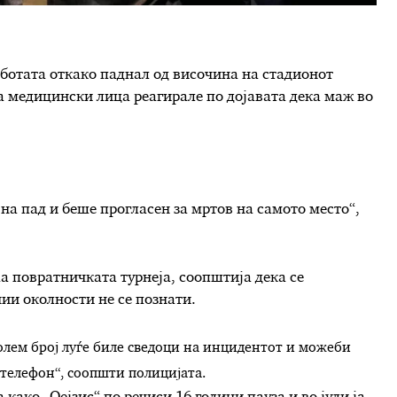
саботата откако паднал од височина на стадионот
а медицински лица реагирале по дојавата дека маж во
на пад и беше прогласен за мртов на самото место“,
аа повратничката турнеја, соопштија дека се
чии околности не се познати.
лем број лу
ѓ
е биле сведоци на инцидентот и можеби
 телефон“, соопшти полицијата.