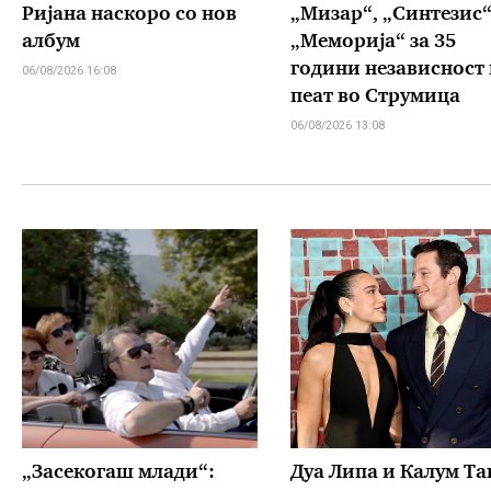
Ријана наскоро со нов
„Мизар“, „Синтезис“
албум
„Меморија“ за 35
години независност 
06/08/2026 16:08
пеат во Струмица
06/08/2026 13:08
„Засекогаш млади“:
Дуа Липа и Калум Та