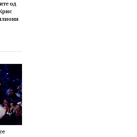
ите од
 Крис
милиони
се