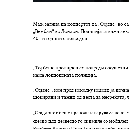
М
аж загина на концертот на „Оејзис“ во 
„Вембли“ во Лондон. Полицијата кажа дек
40-ти години е повреден.
„
Тој
беше пронајден со повреди соодветни 
кажа лондонската полиција.
„
Оејзис“, кои пред неколку недели ја почн
шокирани и тажни од веста за несреќата,
„
Стадионот беше преполн и веруваме дека го
свесно или несвесно го снимиле со мобилен