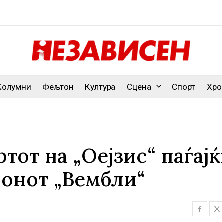
Колумни
Фељтон
Култура
Сцена
Спорт
Хро
тот на „Оејзис“ паѓај
ионот „Вембли“