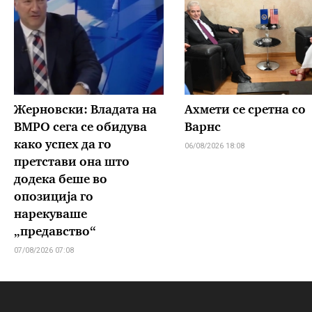
Жерновски: Владата на
Ахмети се сретна со
ВМРО сега се обидува
Варнс
како успех да го
06/08/2026 18:08
претстави она што
додека беше во
опозиција го
нарекуваше
„предавство“
07/08/2026 07:08