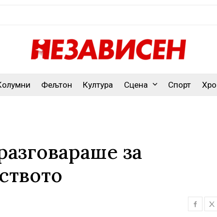
Колумни
Фељтон
Култура
Сцена
Спорт
Хро
разговараше за
ството