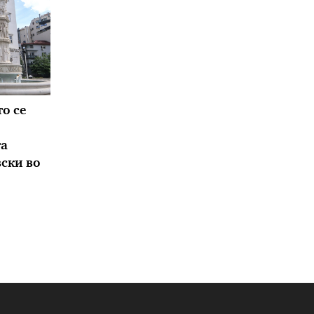
о се
та
вски во