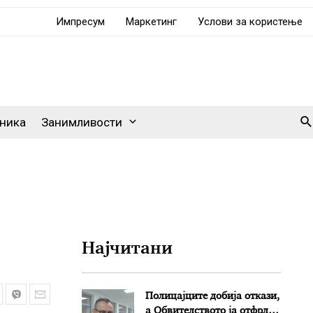
Импресум
Маркетинг
Услови за користење
Se
ника
Занимливости
Најчитани
Полицајците добија откази,
а Обвителството ја отфрли