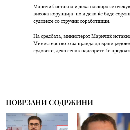
Маричиќ истакна и дека наскоро се очекув
висока корупција, но и дека ќе биде сојуз
судовите со стручни соработници.
На средбата, министерот Маричиќ истакна 
Министерството за правда да врши редов
судовите, дека сепак надзорите ќе продол
ПОВРЗАНИ СОДРЖИНИ