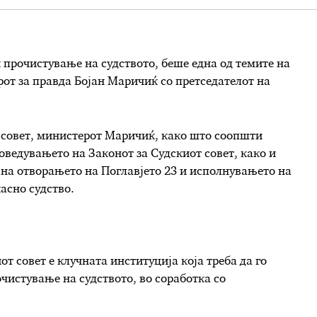
 прочистување на судството, беше една од темите на
от за правда Бојан Маричиќ со претседателот на
т совет, министерот Маричиќ, како што соопшти
ведувањето на Законот за Судскиот совет, како и
д на отворањето на Поглавјето 23 и исполнувањето на
асно судство.
 совет е клучната институција која треба да го
чистување на судството, во соработка со