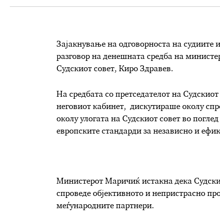
Зајакнување на одговорноста на судиите и
разговор на денешната средба на министер
Судскиот совет, Киро Здравев.
На средбата со претседателот на Судскио
неговиот кабинет, дискутираше околу спро
околу улогата на Судскиот совет во погле
европските стандарди за независно и ефик
Министерот Маричиќ истакна дека Судскиот
спроведе објективното и непристрасно про
меѓународните партнери.