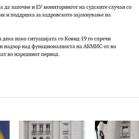
а да започне и ЕУ мониторингот на судските случаи со
ник и поддршка за кадровското зајакнување на
дека иако ситуацијата со Ковид-19 го спречи
ен надзор над функционалноста на АКМИС-от во
жат во наредниот период.