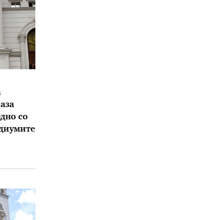
а
аза
дно со
едиумите