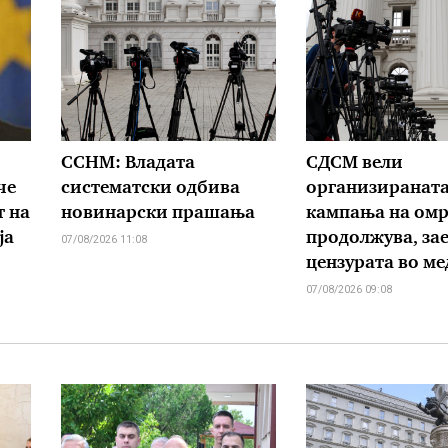
ССНМ: Владата
СДСМ вели
че
систематски одбива
организиранат
т на
новинарски прашања
кампања на омр
ја
продолжува, зае
07/08/2026 11:08
цензурата во м
07/08/2026 09:08