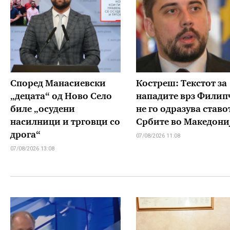
Според Манасиевски
Костреш: Текстот за
„децата“ од Ново Село
нападите врз Филип
биле „осудени
не го одразува ставо
насилници и трговци со
Србите во Македони
дрога“
07/08/2026 11:08
07/08/2026 13:08