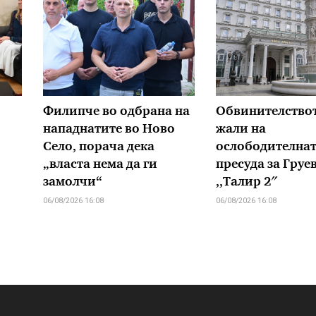
Филипче во одбрана на
Обвинителствот
нападнатите во Ново
жали на
Село, порача дека
ослободителна
„власта нема да ги
пресуда за Груе
замолчи“
,,Талир 2″
06/08/2026 16:08
06/08/2026 16:08