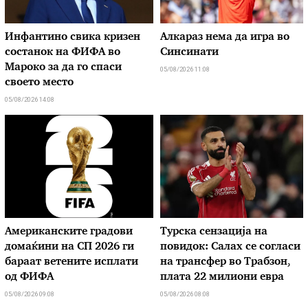
Инфантино свика кризен
Алкараз нема да игра во
состанок на ФИФА во
Синсинати
Мароко за да го спаси
05/08/2026 11:08
своето место
05/08/2026 14:08
Американските градови
Турска сензација на
домаќини на СП 2026 ги
повидок: Салах се согласи
бараат ветените исплати
на трансфер во Трабзон,
од ФИФА
плата 22 милиони евра
05/08/2026 09:08
05/08/2026 08:08