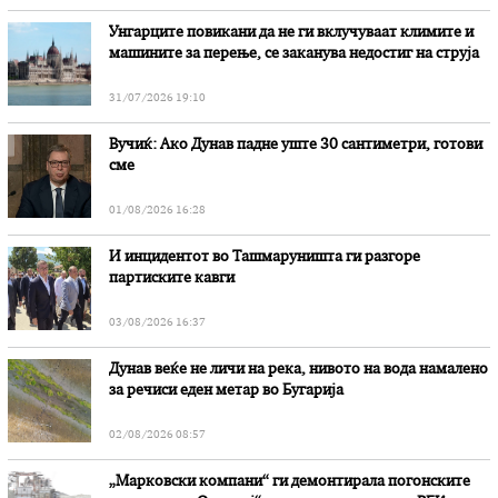
Унгарците повикани да не ги вклучуваат климите и
машините за перење, се заканува недостиг на струја
31/07/2026 19:10
Вучиќ: Ако Дунав падне уште 30 сантиметри, готови
сме
01/08/2026 16:28
И инцидентот во Ташмаруништa ги разгоре
партиските кавги
03/08/2026 16:37
Дунав веќе не личи на река, нивото на вода намалено
за речиси еден метар во Бугарија
02/08/2026 08:57
„Марковски компани“ ги демонтирала погонските