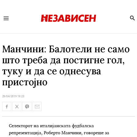
Se
Main
Menu
Манчини: Балотели не само
што треба да постигне гол,
туку и да се однесува
пристојно
29/04/2019 19:23
Селекторот на италијанската фудбалска
репрезентација, Роберто Манчини, говореше за