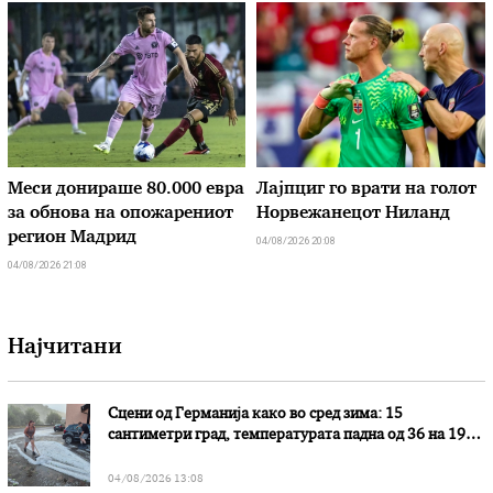
Меси донираше 80.000 евра
Лајпциг го врати на голот
за обнова на опожарениот
Норвежанецот Ниланд
регион Мадрид
04/08/2026 20:08
04/08/2026 21:08
Најчитани
Сцени од Германија како во сред зима: 15
сантиметри град, температурата падна од 36 на 19
степени
04/08/2026 13:08