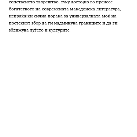
сопственото творештво, туку достојно го пренесе
богатството на современата македонска литература,
испраќајќи силна порака за универзалната моќ на
поетскиот збор да ги надминува границите и да ги
зближува луѓето и културите.