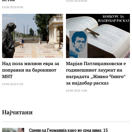
петок
05/08/2026 08:08
05/08/2026 09:08
Над пола милион евра за
Марјан Патлиџанковски е
поправки на барокниот
годинешниот лауреат на
МНТ
наградата „Живко Чинго“
за најдобар расказ
05/08/2026 07:08
04/08/2026 14:08
Најчитани
Сцени од Германија како во сред зима: 15