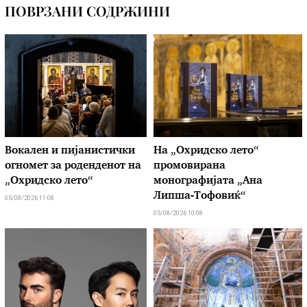
ПОВРЗАНИ СОДРЖИНИ
Вокален и пијанистички
На „Охридско лето“
огномет за роденденот на
промовирана
„Охридско лето“
монографијата „Ана
Липша-Тофовиќ“
05/08/2026 11:08
05/08/2026 10:08