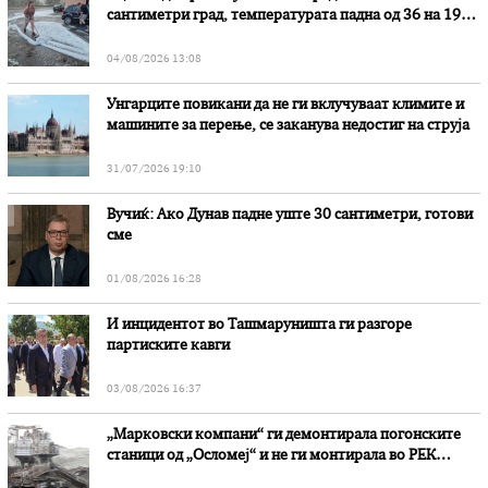
сантиметри град, температурата падна од 36 на 19
степени
04/08/2026 13:08
Унгарците повикани да не ги вклучуваат климите и
машините за перење, се заканува недостиг на струја
31/07/2026 19:10
Вучиќ: Ако Дунав падне уште 30 сантиметри, готови
сме
01/08/2026 16:28
И инцидентот во Ташмаруништa ги разгоре
партиските кавги
03/08/2026 16:37
„Марковски компани“ ги демонтирала погонските
станици од „Осломеј“ и не ги монтирала во РЕК
„Битола“, стои во вештачењето на обвинителството