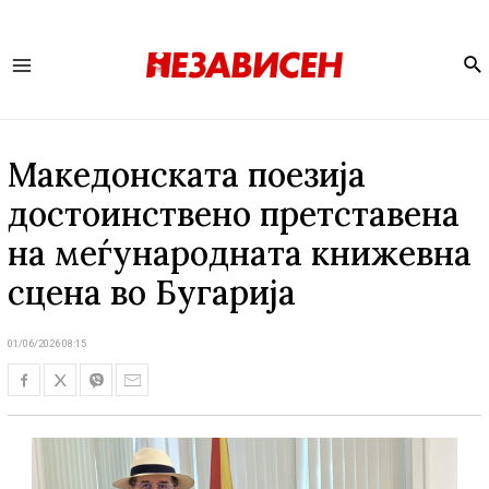
Se
Main
Menu
Македонската поезија
достоинствено претставена
на меѓународната книжевна
сцена во Бугарија
01/06/2026 08:15