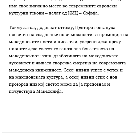
има свое значајно место во современите европски
културни текови – велат од КИЦ – Софија.
Токму затоа, додаваат оттаму, Центарот останува
посветен на создавање нови можности за промоција на
македонските поети и писатели, уверени дека преку
нивните дела светот го запознава богатството на
македонскиот јазик, длабочината на македонската
духовност и живата творечка енергија на современата
македонска книжевност. Секој нивни успех е успех и
на македонската култура, а секој нивни стих е нов
прозорец низ кој светот може да ја препознае и
почувствува Македонија.