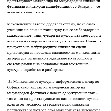
претставуваат Македонија на меѓународни книжевни
фестивали и културни манифестации во Бугарија – се
вели во соопштението.
Македонските автори, додаваат оттаму, не се само
учесници на овие настани, туку тие се амбасадори на
македонскиот јазик, чувари на културната меморија и
носители на современата македонска мисла. Нивното
присуство на меѓународните книжевни сцени
придонесува за поголема видливост на македонската
литература, за нејзино вреднување во европски и
светски рамки и за создавање нови мостови на
културна соработка и разбирање.
-За Македонскиот културно-информативен центар во
Софија, секој настап на македонски автор на
меѓународен фестивал е повеќе од културен настан –
тоа е чин на претставување на националниот духовен
идентитет, можност за градење нови книжевни
партнерства и потврда дека македонската литература