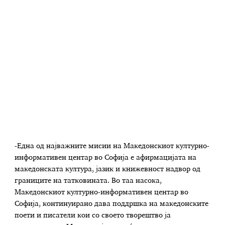
-Една од најважните мисии на Македонскиот културно-
информативен центар во Софија е афирмацијата на
македонската култура, јазик и книжевност надвор од
границите на татковината. Во таа насока,
Македонскиот културно-информативен центар во
Софија, континуирано дава поддршка на македонските
поети и писатели кои со своето творештво ја