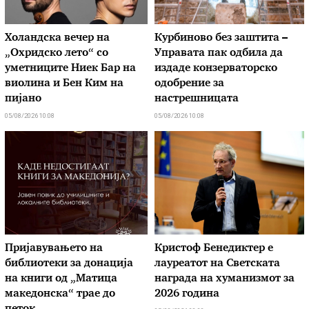
Холандска вечер на
Курбиново без заштита –
„Охридско лето“ со
Управата пак одбила да
уметниците Ниек Бар на
издаде конзерваторско
виолина и Бен Ким на
одобрение за
пијано
настрешницата
05/08/2026 10:08
05/08/2026 10:08
Пријавувањето на
Кристоф Бенедиктер е
библиотеки за донација
лауреатот на Светската
на книги од „Матица
награда на хуманизмот за
македонска“ трае до
2026 година