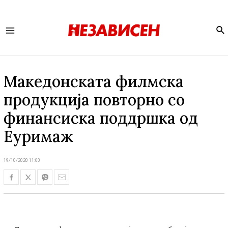
Se
Main
Menu
Македонската филмска
продукција повторно со
финансиска поддршка од
Еуримаж
19/10/2020 11:00