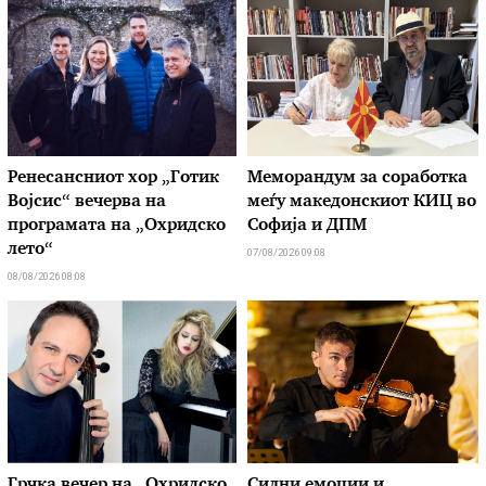
Ренесансниот хор „Готик
Меморандум за соработка
Војсис“ вечерва на
меѓу македонскиот КИЦ во
програмата на „Охридско
Софија и ДПМ
лето“
07/08/2026 09:08
08/08/2026 08:08
Грчка вечер на „Охридско
Силни емоции и