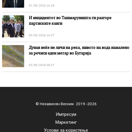
01/08/2026 16:28
И инцидентот во Ташмаруништa ги разгоре
партиските кавги
03/08/2026 16:37
Дунав веќе не личи на река, нивото на вода намалено
за речиси еден метар во Бугарија
02/08/2026 08:57
© Независен Весник 2019 -2026
Импресум
Маркетинг
Услови за користење