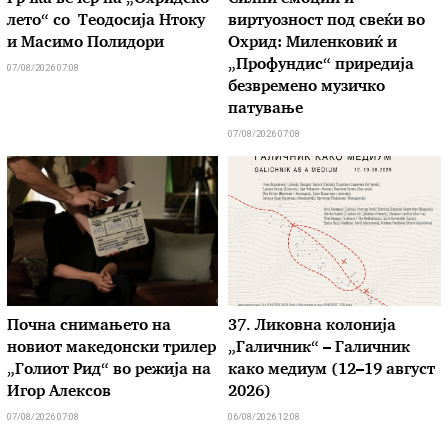
лето“ со Теодосија Нтоку
виртуозност под свеќи во
и Масимо Полидори
Охрид: Миленковиќ и
„Профундис“ приредија
07/08/2026 07:08
безвремено музичко
патување
07/08/2026 07:08
Почна снимањето на
37. Ликовна колонија
новиот македонски трилер
„Галичник“ – Галичник
„Голиот Рид“ во режија на
како медиум (12–19 август
Игор Алексов
2026)
07/08/2026 07:08
06/08/2026 12:08