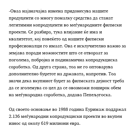
-Оваа најзначајна измена придонесува нашите
продуценти со многу помалку средства да станат
легитимни копродуценти во меѓународните филмски
проекти. Се разбира, тука влијание ќе има и
квалитетот, кој повеќето од нашите филмски
професионалци го имаат. Ова е исклучително важно за
земјава поради можностите што се отвораат за
поголема, побројна и подинамична копродукциска
соработка. Од друга страна, тоа не го оптоварува
дополнително буџетот на државата, напротив. Тоа
значи дека вкупниот буџет за филмската дејност треба
да се зголемува со цел да се овозможи поширок обем
на меѓународна соработка, додава Пепељугоска.
Од своето основање во 1988 година Еуримаж поддржал
2.136 меѓународни копродукциски проекти во вкупен
износ од околу 619 милиони евра.