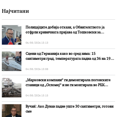
Најчитани
Полицајците добија откази, а Обвителството ја
отфрли кривичната пријава од Тошковски за
наводни злоупотреби
06/08/2026 15:13
Сцени од Германија како во сред зима: 15
сантиметри град, температурата падна од 36 на 19
степени
04/08/2026 13:08
„Марковски компани“ ги демонтирала погонските
станици од „Осломеј“ и не ги монтирала во РЕК
„Битола“, стои во вештачењето на обвинителството
04/08/2026 15:15
Вучиќ: Ако Дунав падне уште 30 сантиметри, готови
сме