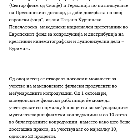
(Сектор филм од Скопје) и Германија по потпишување
на Преспанскиот договор, ја доби довербата на овој
европски фонд“, изјави Татјана Ќурчинска-
Пепељугоска, македонски национален претставник во
Европскиот фонд за копродукција и дистрибуција на
креативни кинематографски и аудиовизуелни дела –
Еуримаж.
Од овој месец се отвораат поголеми можности за
учество на македонските филмски продуценти во
меѓународните копродукции. Од 1 октомври,
македонските филмски работници ќе може да
учествуваат со најмалку 5 проценти во меѓународните
мултилателарни филмски копродукциии и со 10 отсто
во билатералните копродукции, наместо како што беше
досегашна пракса, да учествуваат со најмалку 10,
односно 20 проценти.