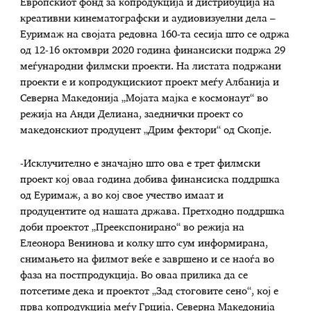
Европскиот фонд за копродукција и дистрибуција на
креативни кинематографски и аудиовизуелни дела –
Еуримаж на својата редовна 160-та сесија што се одржа
од 12-16 октомври 2020 година финансиски подржа 29
меѓународни филмски проекти. На листата подржани
проекти е и копродукцискиот проект меѓу Албанија и
Северна Македонија „Мојата мајка е космонаут“ во
режија на Анди Делиана, заеднички проект со
македонскиот продуцент „Дрим фектори“ од Скопје.
-Исклучително е значајно што ова е трет филмски
проект кој оваа година добива финансиска поддршка
од Еуримаж, а во кој свое учество имаат и
продуцентите од нашата држава. Претходно поддршка
доби проектот „Преекспонирано“ во режија на
Елеонора Венинова и колку што сум информирана,
снимањето на филмот веќе е завршено и се наоѓа во
фаза на постпродукција. Во оваа прилика да се
потсетиме дека и проектот „Зад стоговите сено“, кој е
прва копродукција меѓу Грција, Северна Македонија