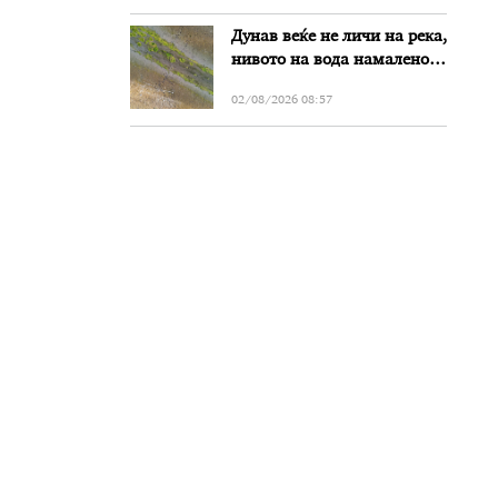
Дунав веќе не личи на река,
нивото на вода намалено
за речиси еден метар во
02/08/2026 08:57
Бугарија