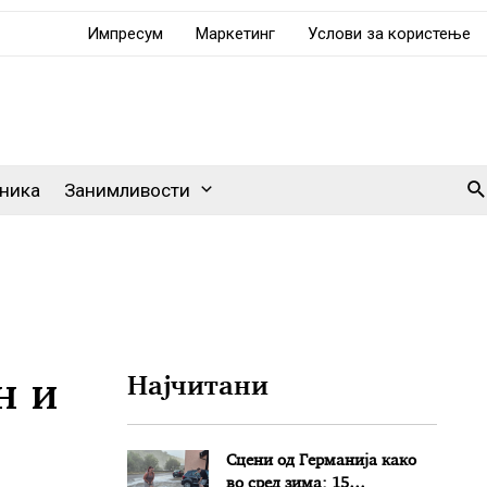
Импресум
Маркетинг
Услови за користење
Se
ника
Занимливости
н и
Најчитани
Сцени од Германија како
во сред зима: 15