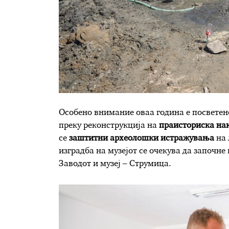
Особено внимание оваа година е посветен
преку реконструкција на
праисториска нак
се
заштитни археолошки истражувања
на 
изградба на музејот се очекува да започне
Заводот и музеј – Струмица.