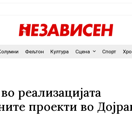
Колумни
Фељтон
Култура
Сцена
Спорт
Хро
во реализацијата
ните проекти во Дојра