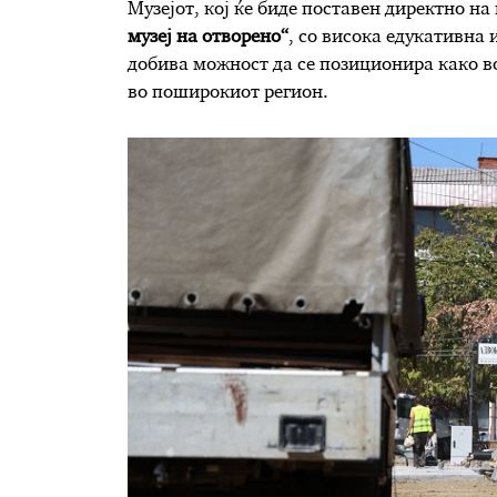
Музејот, кој ќе биде поставен директно н
музеј на отворено“
, со висока едукативна 
добива можност да се позиционира како в
во поширокиот регион.