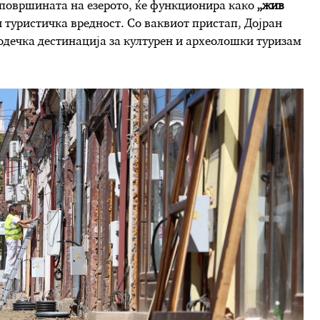
а површината на езерото, ќе функционира како
„жив
и туристичка вредност. Со ваквиот пристап, Дојран
одечка дестинација за културен и археолошки туризам