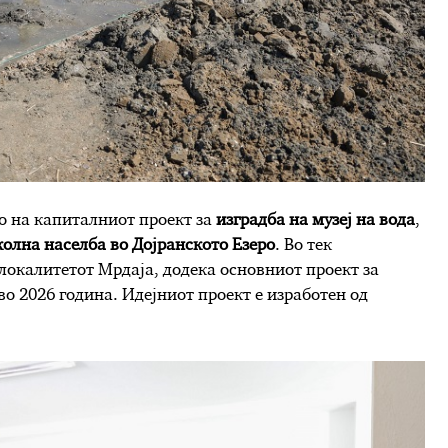
о на капиталниот проект за
изградба на
м
узеј на вода
,
олна населба во Дојранското Езеро
. Во тек
локалитетот Мрдаја, додека основниот проект за
 во 2026 година. Идејниот проект е изработен од