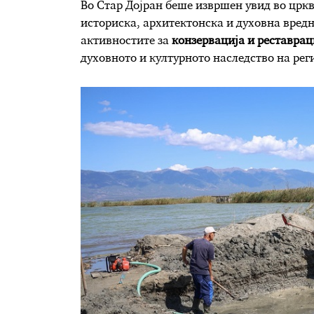
Во Стар Дојран беше извршен увид во цркв
историска, архитектонска и духовна вред
активностите за
конзервација и реставрац
духовното и културното наследство на рег