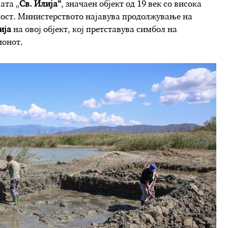
ата „
Св. Илија
“
, значаен објект од 19 век со висока
ност. Министерството најавува продолжување на
ија
на овој објект, кој претставува симбол на
ионот.