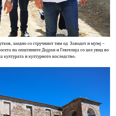
тков, заедно со стручниот тим од Заводот и музеј –
сета на општините Дојран и Гевгелија со цел увид во
а културата и културното наследство.