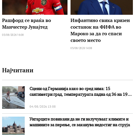
Рашфорд се враќа во
Инфантино свика кризен
Манчестер Јунајтед
состанок на ФИФА во
Мароко за да го спаси
05/08/2026 16:08
своето место
05/08/2026 14:08
Најчитани
Сцени од Германија како во сред зима: 15
сантиметри град, температурата падна од 36 на 19
степени
04/08/2026 13:08
Унгарците повикани да не ги вклучуваат климите и
машините за перење, се заканува недостиг на струја