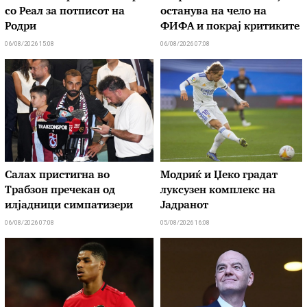
со Реал за потписот на
останува на чело на
Родри
ФИФА и покрај критиките
06/08/2026 15:08
06/08/2026 07:08
Салах пристигна во
Модриќ и Џеко градат
Трабзон пречекан од
луксузен комплекс на
илјадници симпатизери
Јадранот
06/08/2026 07:08
05/08/2026 16:08