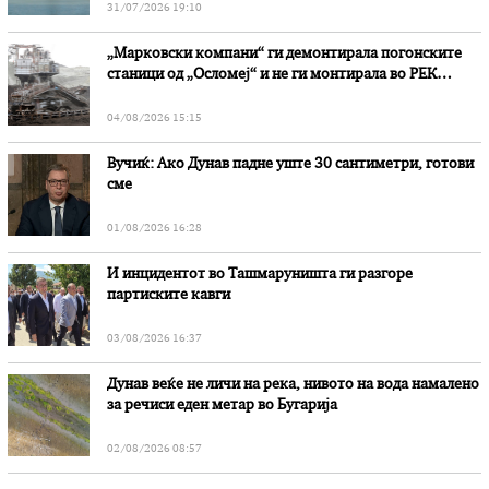
31/07/2026 19:10
„Марковски компани“ ги демонтирала погонските
станици од „Осломеј“ и не ги монтирала во РЕК
„Битола“, стои во вештачењето на обвинителството
04/08/2026 15:15
Вучиќ: Ако Дунав падне уште 30 сантиметри, готови
сме
01/08/2026 16:28
И инцидентот во Ташмаруништa ги разгоре
партиските кавги
03/08/2026 16:37
Дунав веќе не личи на река, нивото на вода намалено
за речиси еден метар во Бугарија
02/08/2026 08:57