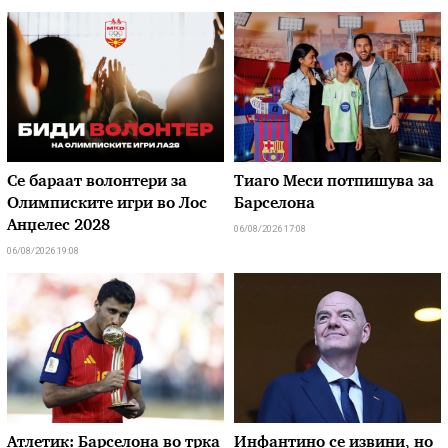
Се бараат волонтери за
Тиаго Меси потпишува за
Олимписките игри во Лос
Барселона
Анџелес 2028
06/08/2026 17:08
06/08/2026 19:08
Атлетик: Барселона во трка
Инфантино се извини, но