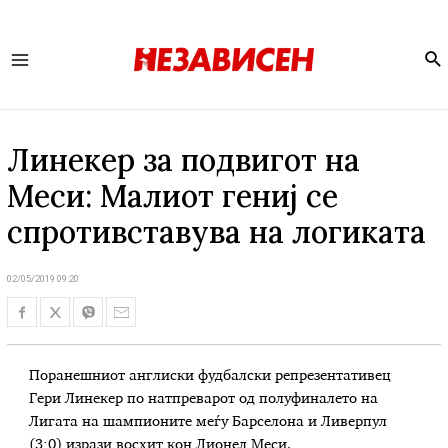
Se
Main
Menu
Линекер за подвигот на
Меси: Малиот гениј се
спротивставува на логиката
02/05/2019 09:20
Поранешниот англиски фудбалски репрезентативец
Гери Линекер по натпреварот од полуфиналето на
Лигата на шампионите меѓу Барселона и Ливерпул
(3:0) изрази восхит кон Лионел Меси.