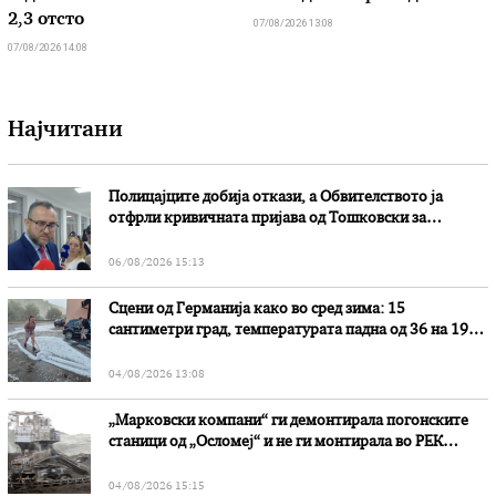
2,3 отсто
07/08/2026 13:08
07/08/2026 14:08
Најчитани
Полицајците добија откази, а Обвителството ја
отфрли кривичната пријава од Тошковски за
наводни злоупотреби
06/08/2026 15:13
Сцени од Германија како во сред зима: 15
сантиметри град, температурата падна од 36 на 19
степени
04/08/2026 13:08
„Марковски компани“ ги демонтирала погонските
станици од „Осломеј“ и не ги монтирала во РЕК
„Битола“, стои во вештачењето на обвинителството
04/08/2026 15:15