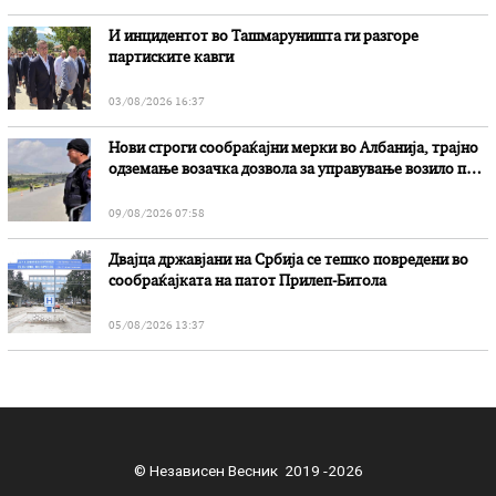
И инцидентот во Ташмаруништa ги разгоре
партиските кавги
03/08/2026 16:37
Нови строги сообраќајни мерки во Aлбанија, трајно
одземање возачка дозвола за управување возило под
дејство на алкохол и големи парични казни
09/08/2026 07:58
Двајца државјани на Србија се тешко повредени во
сообраќајката на патот Прилеп-Битола
05/08/2026 13:37
© Независен Весник 2019 -2026