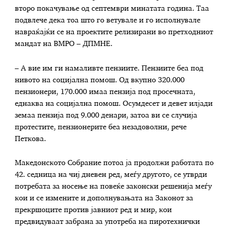
второ покачување од септември минатата година. Таа
подвлече дека тоа што го ветувале и го исполнувале
навраќајќи се на проектите релизирани во претходниот
мандат на ВМРО – ДПМНЕ.
– А вие им ги намаливте пензиите. Пензиите беа под
нивото на социјална помош. Од вкупно 320.000
пензионери, 170.000 имаа пензија под просечната,
еднаква на социјална помош. Осумдесет и девет илјади
земаа пензија под 9.000 денари, затоа ви се случија
протестите, пензионерите беа незадоволни, рече
Петкова.
Македонското Собрание потоа ја продолжи работата по
42. седница на чиј дневен ред, меѓу другото, се утврди
потребата за носење на повеќе законски решенија меѓу
кои и се измените и дополнувањата на Законот за
прекршоците против јавниот ред и мир, кои
предвидуваат забрана за употреба на пиротехнички