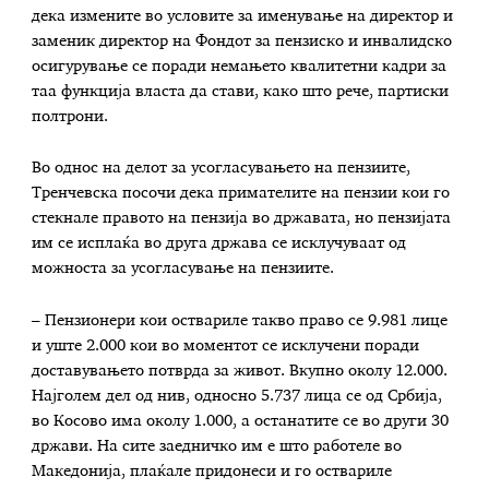
дека измените во условите за именување на директор и
заменик директор на Фондот за пензиско и инвалидско
осигурување се поради немањето квалитетни кадри за
таа функција власта да стави, како што рече, партиски
полтрони.
Во однос на делот за усогласувањето на пензиите,
Тренчевска посочи дека примателите на пензии кои го
стекнале правото на пензија во државата, но пензијата
им се исплаќа во друга држава се исклучуваат од
можноста за усогласување на пензиите.
– Пензионери кои оствариле такво право се 9.981 лице
и уште 2.000 кои во моментот се исклучени поради
доставувањето потврда за живот. Вкупно околу 12.000.
Најголем дел од нив, односно 5.737 лица се од Србија,
во Косово има околу 1.000, а останатите се во други 30
држави. На сите заедничко им е што работеле во
Македонија, плаќале придонеси и го оствариле