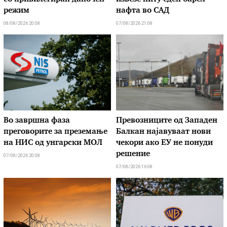
режим
нафта во САД
08/08/2026 20:08
07/08/2026 21:08
Во завршна фаза
Превозниците од Западен
преговорите за преземање
Балкан најавуваат нови
на НИС од унгарски МОЛ
чекори ако ЕУ не понуди
решение
07/08/2026 20:08
07/08/2026 16:08