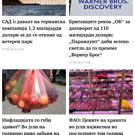
САД ѝ даваат на германска
Британците рекоа „ОК“ за
компанија 1,2 милијарди
договорот од 110
долари за да се откаже од
милијарди долари:
ветерен парк
„Парамаунт“ доби зелено
светло да го преземе
07/08/2026 15:08
„Ворнер Брос“
07/08/2026 15:08
Инфлацијата го губи
ФАО: Цените на храната
здивот? Во јули на
во јули највисоки во
годишно ниво забави на
последните три години