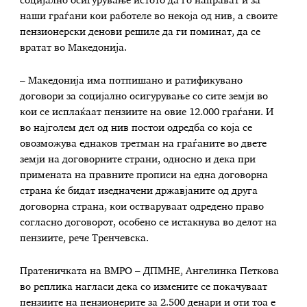
социјално осигурување истото да го направат и за
наши граѓани кои работеле во некоја од нив, а своите
пензионерски денови решиле да ги поминат, да се
вратат во Македонија.
– Македонија има потпишано и ратификувано
договори за социјално осигурување со сите земји во
кои се исплаќаат пензиите на овие 12.000 граѓани. И
во најголем дел од нив постои одредба со која се
овозможува еднаков третман на граѓаните во двете
земји на договорните страни, односно и дека при
примената на правните прописи на една договорна
страна ќе бидат изедначени државјаните од друга
договорна страна, кои остваруваат одредено право
согласно договорот, особено се истакнува во делот на
пензиите, рече Тренчевска.
Пратеничката на ВМРО – ДПМНЕ, Ангелинка Петкова
во реплика нагласи дека со измените се покачуваат
пензиите на пензионерите за 2.500 денари и оти тоа е