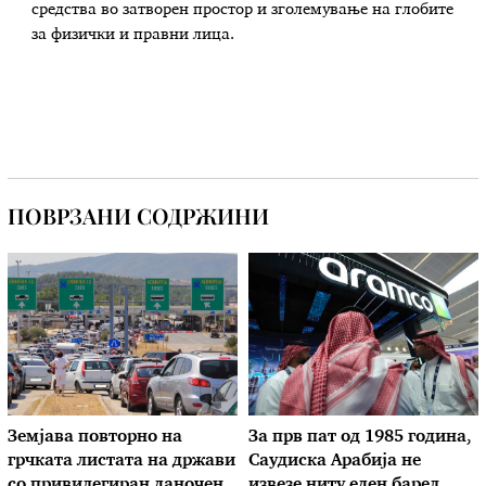
средства во затворен простор и зголемување на глобите
за физички и правни лица.
ПОВРЗАНИ СОДРЖИНИ
Земјава повторно на
За прв пат од 1985 година,
грчката листата на држави
Саудиска Арабија не
со привилегиран даночен
извезе ниту еден барел