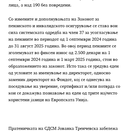
лица, а над 190 беа повредени.
Со измените и дополнувањата на Законот за
пензиското и инвалидското осигурување се става вон
сила системската одредба на член 37 за усогласување
на пензиите во периодот од 1 септември 2024 година
до 31 август 2025 година. Во овој период пензиите се
зголемуваат во фиксен износ од 2.500 денари на 1
септември 2024 година и 1 март 2025 година, стои во
образложението на законот. Исто така се уредува еден
од условите за именување на директорот, односно
заменик директорот на Фондот, кој се однесува на
поседување на уверение, сертификат и/или потврда со
кои се докажува познавање на еден од трите најчесто
користени јазици на Европската Унија.
Пратеничката на СДСМ Јованка Тренчевска забележа