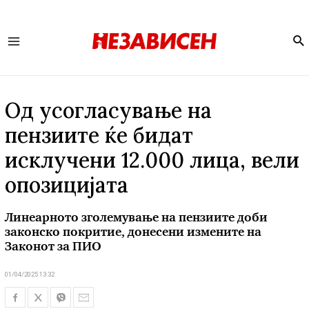
Se
Main
Menu
Од усогласување на
пензиите ќе бидат
исклучени 12.000 лица, вели
опозицијата
Линеарното зголемување на пензиите доби
законско покритие, донесени измените на
Законот за ПИО
01/04/2025 13:32