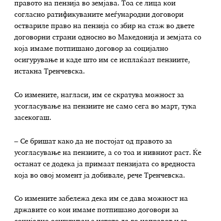
правото на пензија во земјава. Тоа се лица кои
согласно ратификуваните меѓународни договори
оствариле право на пензија со збир на стаж во двете
договорни страни односно во Македонија и земјата со
која имаме потпишано договор за социјално
осигурување и каде што им се исплаќаат пензиите,
истакна Тренчевска.
Со измените, нагласи, им се скратува можност за
усогласување на пензиите не само сега во март, тука
засекогаш.
– Се бришат како да не постојат од правото за
усогласување на пензиите, а со тоа и нивниот раст. Ќе
останат се додека ја примаат пензијата со вредноста
која во овој момент ја добивале, рече Тренчевска.
Со измените забележа дека им се дава можност на
државите со кои имаме потпишано договори за