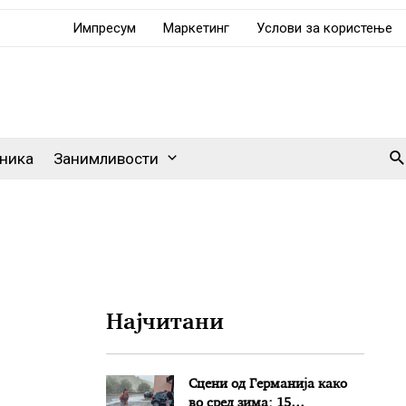
Импресум
Маркетинг
Услови за користење
Se
ника
Занимливости
Најчитани
Сцени од Германија како
во сред зима: 15