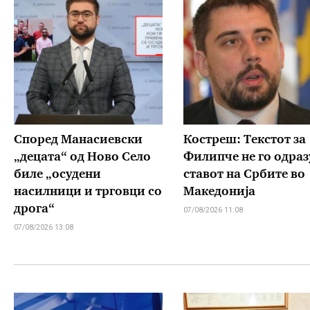
Според Манасиевски
Костреш: Текстот за
„децата“ од Ново Село
Филипче не го одраз
биле „осудени
ставот на Србите во
насилници и трговци со
Македонија
дрога“
07/08/2026 11:08
07/08/2026 13:08