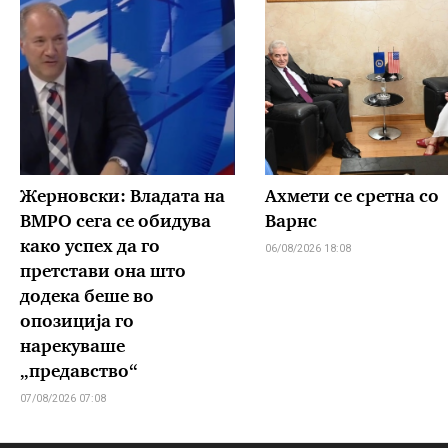
Жерновски: Владата на
Ахмети се сретна со
ВМРО сега се обидува
Варнс
како успех да го
06/08/2026 18:08
претстави она што
додека беше во
опозиција го
нарекуваше
„предавство“
07/08/2026 07:08