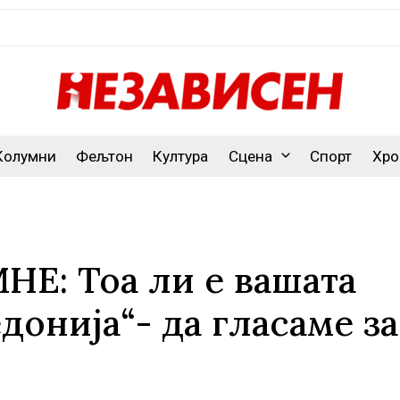
Колумни
Фељтон
Култура
Сцена
Спорт
Хро
Е: Тоа ли е вашата
донија“- да гласаме за