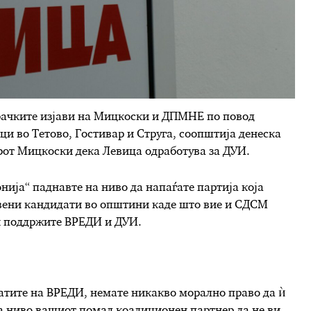
рачките изјави на Мицкоски и ДПМНЕ по повод
и во Тетово, Гостивар и Струга, соопштија денеска
ерот Мицкоски дека Левица одработува за ДУИ.
нија“ паднавте на ниво да напаѓате партија која
твени кандидати во општини каде што вие и СДСМ
ги поддржите ВРЕДИ и ДУИ.
датите на ВРЕДИ, немате никакво морално право да ѝ