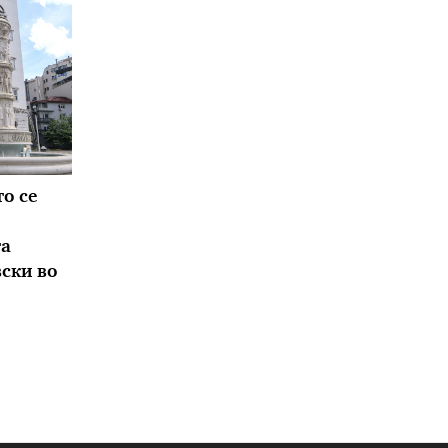
о се
та
вски во