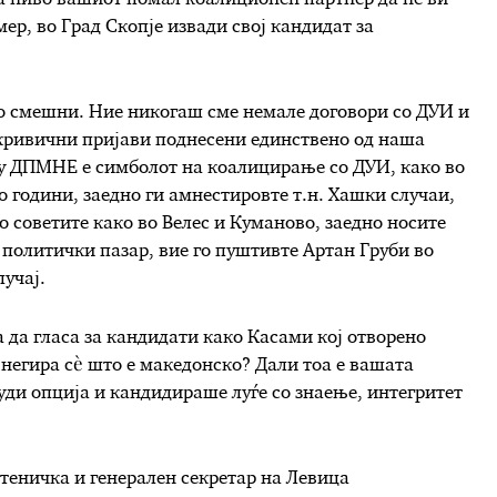
а ниво вашиот помал коалиционен партнер да не ви
ер, во Град Скопје извади свој кандидат за
о смешни. Ние никогаш сме немале договори со ДУИ и
е кривични пријави поднесени единствено од наша
у ДПМНЕ е симболот на коалицирање со ДУИ, како во
со години, заедно ги амнестировте т.н. Хашки случаи,
о советите како во Велес и Куманово, заедно носите
политички пазар, вие го пуштивте Артан Груби во
лучај.
 да гласа за кандидати како Касами кој отворено
негира сè што е македонско? Дали тоа е вашата
уди опција и кандидираше луѓе со знаење, интегритет
атеничка и генерален секретар на Левица