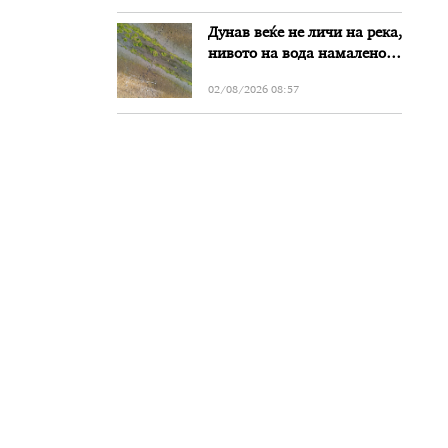
Дунав веќе не личи на река,
нивото на вода намалено
за речиси еден метар во
02/08/2026 08:57
Бугарија