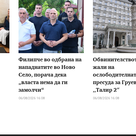
Филипче во одбрана на
Обвинителствот
нападнатите во Ново
жали на
Село, порача дека
ослободителна
„власта нема да ги
пресуда за Груе
замолчи“
,,Талир 2″
06/08/2026 16:08
06/08/2026 16:08