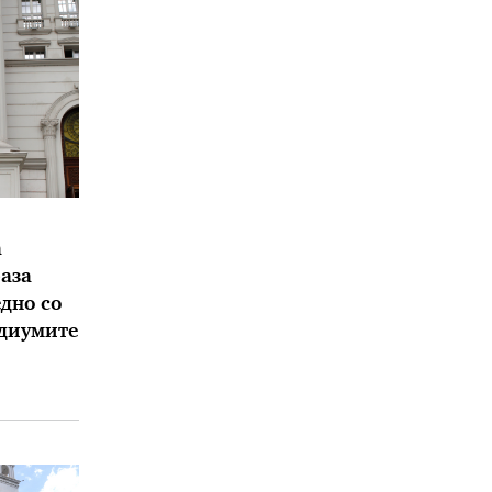
а
аза
дно со
едиумите