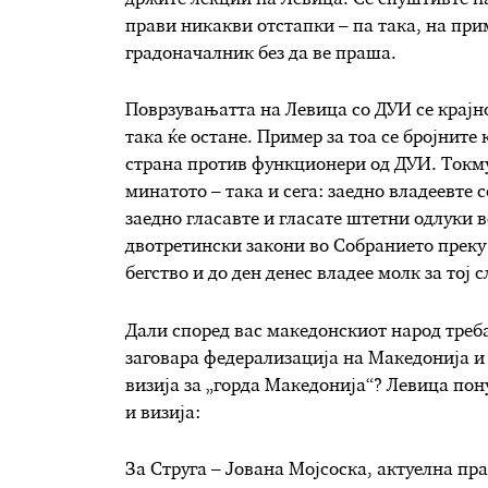
држите лекции на Левица. Се спуштивте н
прави никакви отстапки – па така, на прим
градоначалник без да ве праша.
Поврзувањатта на Левица со ДУИ се крајн
така ќе остане. Пример за тоа се бројнит
страна против функционери од ДУИ. Токм
минатото – така и сега: заедно владеевте 
заедно гласавте и гласате штетни одлуки в
двотретински закони во Собранието преку 
бегство и до ден денес владее молк за тој с
Дали според вас македонскиот народ треба
заговара федерализација на Македонија и 
визија за „горда Македонија“? Левица пон
и визија:
За Струга – Јована Мојсоска, актуелна пр