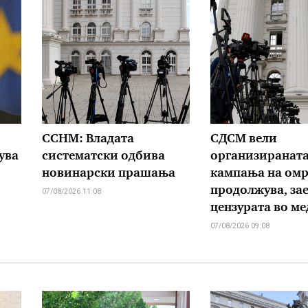
ССНМ: Владата
СДСМ вели
ува
систематски одбива
организиранат
новинарски прашања
кампања на омр
продолжува, зае
07/08/2026 11:08
цензурата во м
07/08/2026 09:08