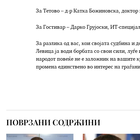
За Тетово – д-р Катка Божиновска, доктор
За Гостивар – Дарко Грујоски, ИТ-специја
За разлика од вас, кои својата судбина и 
Левица ја води борбата со свои сили, луѓе 
народот повеќе не е заложник на вашите
промена единствено во интерес на граѓани
ПОВРЗАНИ СОДРЖИНИ