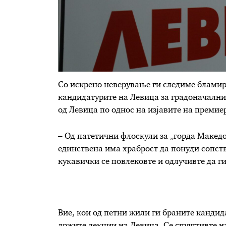
Со искрено неверување ги следиме блами
кандидатурите на Левица за градоначалниц
од Левица по однос на изјавите на преми
– Од патетични флоскули за „горда Македо
единствена има храброст да понуди сопс
кукавички се повлековте и одлучивте да 
Вие, кои од петни жили ги браните канди