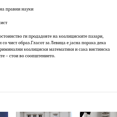
 на правни науки
лист
достоинство ги продадовте на коалициските пазари,
и со чист образ.Гласот за Левица е јасна порака дека
 криминални коалициски математики и сака вистинска
те – стои во соопштението.