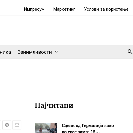
Импресум
Маркетинг
Услови за користење
Se
ника
Занимливости
Најчитани
Сцени од Германија како
во сред зима: 15