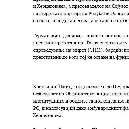
и Херцеговина, а претседателот на Сојузо
владејачката партија во Република Српска
со него, рече дека неговата оставка е пот
Германскиот дипломат поднесе оставка по
високиот претставник. Тој за својата одл
спроведување на мирот (СИМ), барајќи по
претставник до кога тој ќе остане на функ
Кристијан Шмит, кој деновиве е во Њујорк
безбедност на Обединетите нации, посочи
институциите и обидите за поткопување на
РС, и нагласувајќи дека меѓународниот фа
Херцеговина.