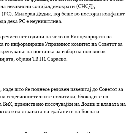
т на независни социјалдемократи (СНСД),
 (РС), Милорад Додик, кој беше во постојан конфликт
врда дека РС е неуништлива.
 речиси пет години на чело на Канцеларијата на
ука го информираше Управниот комитет на Советот за
кренување на постапка за избор на нов висок
цијата, објави ТВ Н1 Сараево.
, каде што ќе поднесе редовен извештај до Советот за
 на сецесионистичките политики, блокадите на
 БиХ, првенствено посочувајќи на Додик и владата на
ктор е на страната на граѓаните на Босна и