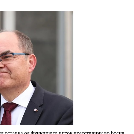
л оставка од функцијата висок претставник во Босна