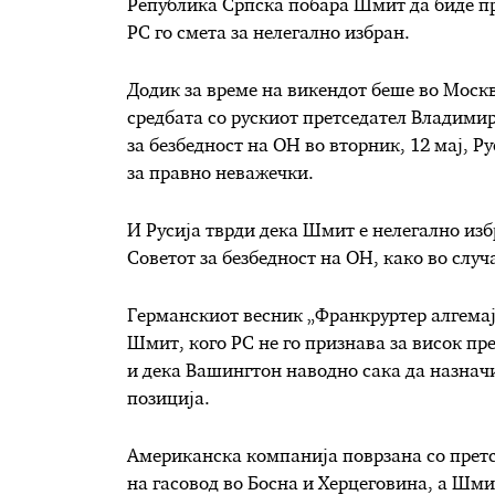
Република Српска побара Шмит да биде пр
РС го смета за нелегално избран.
Додик за време на викендот беше во Москв
средбата со рускиот претседател Владимир
за безбедност на ОН во вторник, 12 мај, Р
за правно неважечки.
И Русија тврди дека Шмит е нелегално изб
Советот за безбедност на ОН, како во случ
Германскиот весник „Франкруртер алгемајн
Шмит, кого РС не го признава за висок пр
и дека Вашингтон наводно сака да назначи 
позиција.
Американска компанија поврзана со претс
на гасовод во Босна и Херцеговина, а Шмит