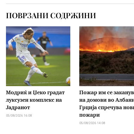
ПОВРЗАНИ СОДРЖИНИ
Модриќ и Џеко градат
Пожар им се заканув
луксузен комплекс на
на домови во Албани
Јадранот
Грција спречува нов
пожари
05/08/2026 16:08
05/08/2026 14:08