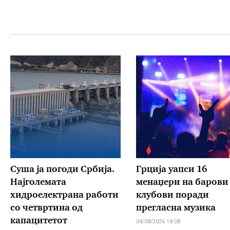
Суша ја погоди Србија.
Грција уапси 16
Најголемата
менаџери на барови
хидроелектрана работи
клубови поради
со четвртина од
прегласна музика
капацитетот
04/08/2026 18:08