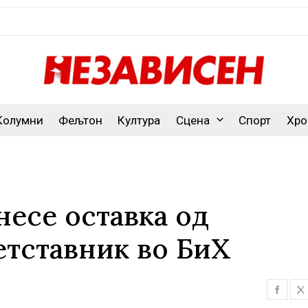
Колумни
Фељтон
Култура
Сцена
Спорт
Хро
есе оставка од
етставник во БиХ