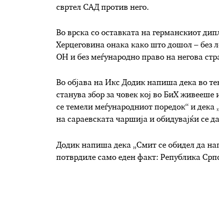
свртел САД против него.
Во врска со оставката на германскиот дип
Херцеговина онака како што дошол – без л
ОН и без меѓународно право на негова стр
Во објава на Икс Додик напиша дека во те
станува збор за човек кој во БиХ живееше 
се темели меѓународниот поредок“ и дека 
на сараевската чаршија и обидувајќи се д
Додик напиша дека „Смит се обидел да нап
потврдиле само еден факт: Република Срп