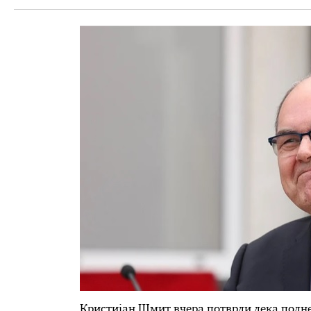
Кристијан Шмит вчера потврди дека подне