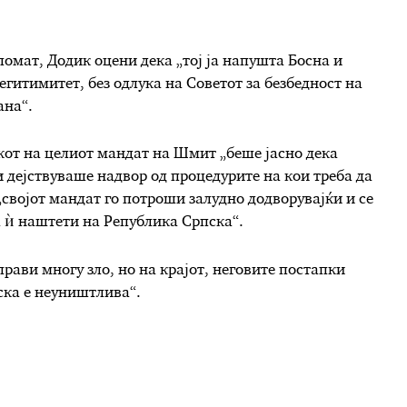
ломат, Додик оцени дека „тој ја напушта Босна и
егитимитет, без одлука на Советот за безбедност на
ана“.
кот на целиот мандат на Шмит „беше јасно дека
и дејствуваше надвор од процедурите на кои треба да
„својот мандат го потроши залудно додворувајќи и се
а ѝ наштети на Република Српска“.
рави многу зло, но на крајот, неговите постапки
ска е неуништлива“.