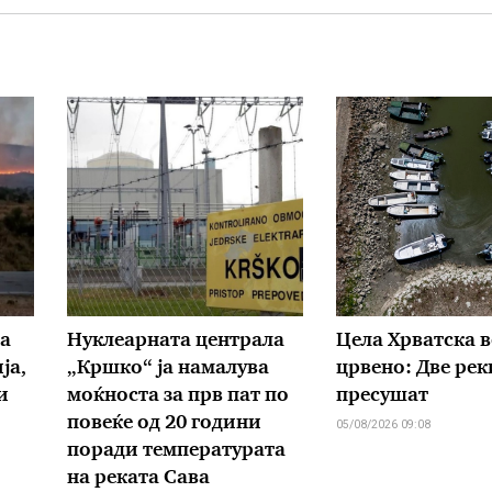
а
Нуклеарната централа
Цела Хрватска в
ја,
„Кршко“ ја намалува
црвено: Две рек
и
моќноста за прв пат по
пресушат
повеќе од 20 години
05/08/2026 09:08
поради температурата
на реката Сава