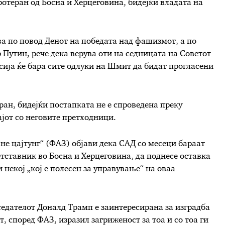
отеран од Босна и Херцеговина, бидејќи владата на
а по повод Денот на победата над фашизмот, а по
 Путин, рече дека верува оти на седницата на Советот
усија ќе бара сите одлуки на Шмит да бидат прогласени
ран, бидејќи постапката не е спроведена преку
ајот со неговите претходници.
е цајтунг“ (ФАЗ) објави дека САД со месеци бараат
етставник во Босна и Херцеговина, да поднесе оставка
некој „кој е полесен за управување“ на оваа
едателот Доналд Трамп е заинтересирана за изградба
, според ФАЗ, изразил загриженост за тоа и со тоа ги