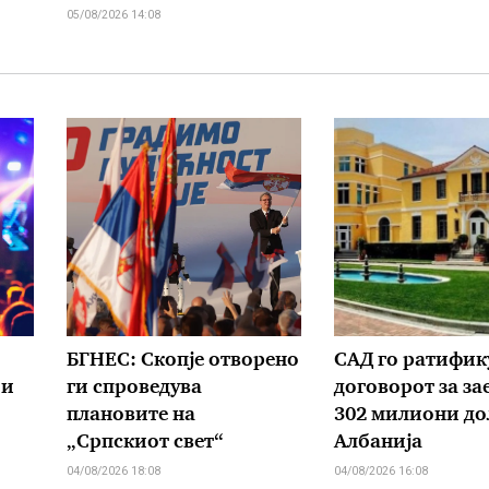
05/08/2026 14:08
БГНЕС: Скопје отворено
САД го ратифик
 и
ги спроведува
договорот за за
плановите на
302 милиони до
„Српскиот свет“
Албанија
04/08/2026 18:08
04/08/2026 16:08