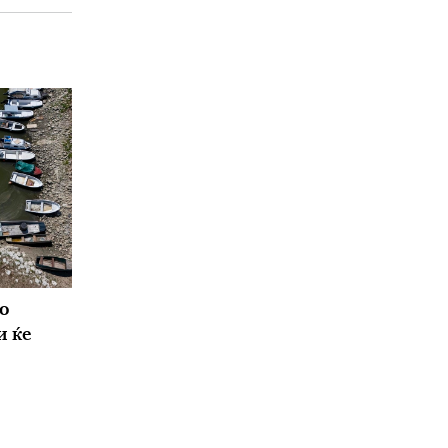
о
и ќе