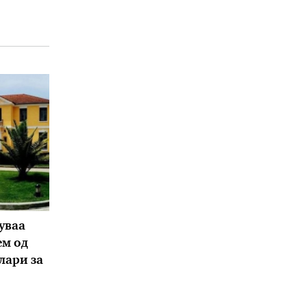
уваа
ем од
лари за