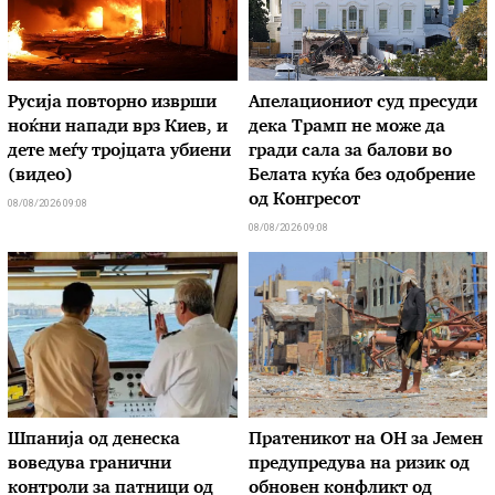
Русија повторно изврши
Апелациониот суд пресуди
ноќни напади врз Киев, и
дека Трамп не може да
дете меѓу тројцата убиени
гради сала за балови во
(видео)
Белата куќа без одобрение
од Конгресот
08/08/2026 09:08
08/08/2026 09:08
Шпанија од денеска
Пратеникот на ОН за Јемен
воведува гранични
предупредува на ризик од
контроли за патници од
обновен конфликт од