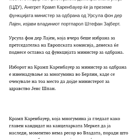
(ЦДУ), Анегрет Крамп Каренбауер ќе ја преземе
функцијата министер за одбрана од Урсула фон дер
Лајен, изјави владиниот портпарол Штефан Зајберт.
Урсула фон дер Лајен, која вчера беше избрана за
претседателка на Европската комисија, денеска ќе
поднесе оставка од функцијата министер за одбрана.
Изборот на Крамп Каренбауер за министер за одбрана
е изненадување за многумина во Берлин, каде се
очекувале на тоа место да дојде министерот за
здравство Јенс Шпан.
Крамп Каренбауер, која многумина ја гледаат како
главен кандидат на канцеларката Меркел да ја
наследи, моментно нема ресор во Владата, поради што