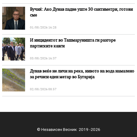
Вучиќ: Ако Дунав падне уште 30 сантиметри, готови
сме
01/08/2026 16:28
И инцидентот во Ташмаруништa ги разгоре
партиските кавги
03/08/2026 16:37
Дунав веќе не личи на река, нивото на вода намалено
за речиси еден метар во Бугарија
02/08/2026 08:57
© Независен Весник 2019 -2026