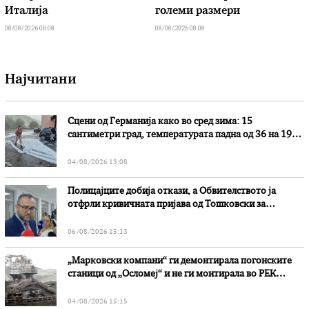
Италија
големи размери
08/08/2026 08:08
08/08/2026 08:08
Најчитани
Сцени од Германија како во сред зима: 15
сантиметри град, температурата падна од 36 на 19
степени
04/08/2026 13:08
Полицајците добија откази, а Обвителството ја
отфрли кривичната пријава од Тошковски за
наводни злоупотреби
06/08/2026 15:13
„Марковски компани“ ги демонтирала погонските
станици од „Осломеј“ и не ги монтирала во РЕК
„Битола“, стои во вештачењето на обвинителството
04/08/2026 15:15