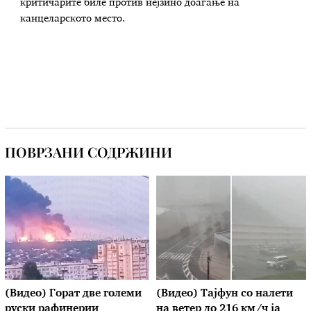
критичарите биле против нејзино доаѓање на
канцеларското место.
ПОВРЗАНИ СОДРЖИНИ
(Видео) Горат две големи
(Видео) Тајфун со налети
руски рафинерии
на ветер до 216 км/ч ја