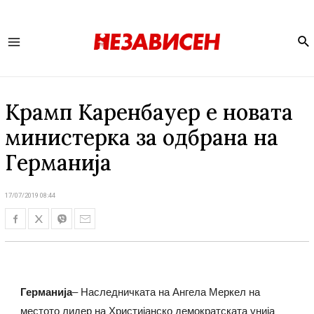
Se
Main
Menu
Крамп Каренбауер е новата
министерка за одбрана на
Германија
17/07/2019 08:44
Германија
– Наследничката на Ангела Меркел на
местото лидер на Христијанско демократската унија