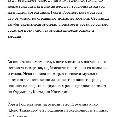
за да те најдеме, само да ни кажат дека си тука… Со
неизмерна тага ја примив веста за трагичната загуба
на нашиот сограѓанин, Горги Горгиев, кој го загуби
својот живот во страшниот пожар во Кочани. Струмица
загуби талентиран музичар, пријател и човек со големо
срце, кој преку својата музика ширеше радост и
емоции.
Во овие тешки моменти, моите мисли и молитви се со
неговото семејство, најблиските и сите кои го познаваа
и сакаа. Нека почива во мир, а неговата музика и
споменот за него вечно да живеат во нашите срца“,
напиша на својата социјална мрежа градоначалникот
на Струмица, Костадин Костадинов.
Ѓорги Горгиев или уште познат во Струмица како
„Џоко Тапанаро“ е 23 годишен перкусионист и тапанар
од Струмица.