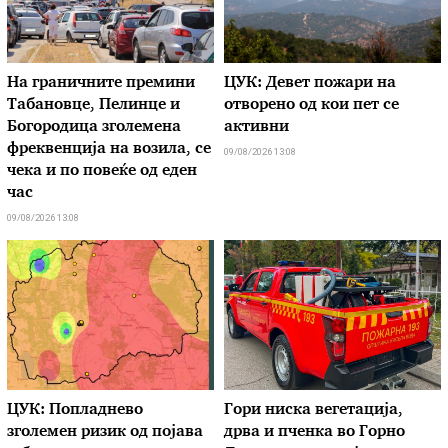
На граничните премини
ЦУК: Девет пожари на
Табановце, Пелинце и
отворено од кои пет се
Богородица зголемена
активни
фреквенција на возила, се
09/08/2026 13:08
чека и по повеќе од еден
час
09/08/2026 13:08
ЦУК: Попладнево
Гори ниска вегетација,
зголемен ризик од појава
дрва и пченка во Горно