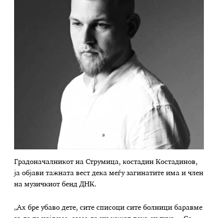
Градоначалникот на Струмица, костадин Костадинов,
ја објави тажната вест дека меѓу загинатите има и член
на музичкиот бенд ДНК.
„Ах бре убаво дете, сите списоци сите болници баравме