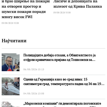
и брзо ширење на пожари
Лисиче и депонијата на
на отворен простор и
излезот од Крива Паланка
шумски пожари поради
09/08/2026 10:08
многу висок FWI
09/08/2026 10:08
Најчитани
Полицајците добија откази, а Обвителството ја
отфрли кривичната пријава од Тошковски за
наводни злоупотреби
06/08/2026 15:13
Сцени од Германија како во сред зима: 15
сантиметри град, температурата падна од 36 на 19
степени
04/08/2026 13:08
„Марковски компани“ ги демонтирала погонските