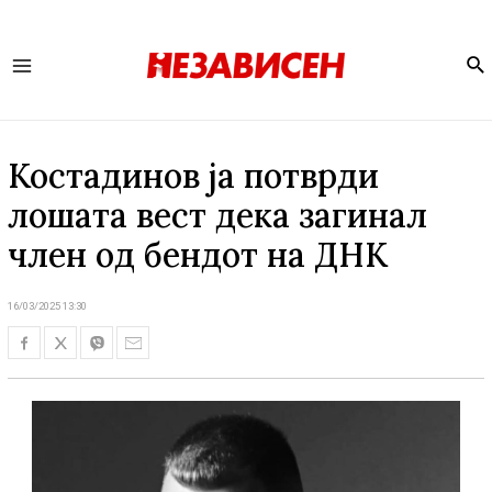
Se
Main
Menu
Костадинов ја потврди
лошата вест дека загинал
член од бендот на ДНК
16/03/2025 13:30