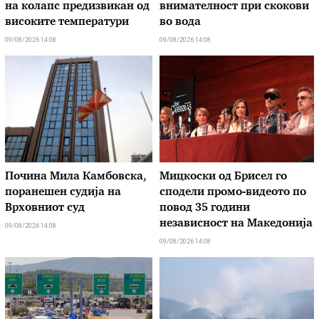
на колапс предизвикан од
внимателност при скокови
високите температури
во вода
09/08/2026 14:08
09/08/2026 14:08
Почина Мила Камбовска,
Мицкоски од Брисел го
поранешен судија на
сподели промо-видеото по
Врховниот суд
повод 35 години
независност на Македонија
09/08/2026 14:08
09/08/2026 14:08