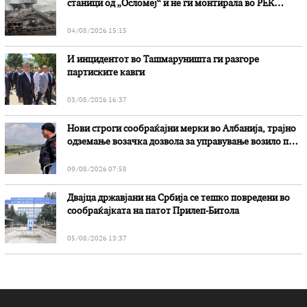
станици од „Осломеј“ и не ги монтирала во РЕК
„Битола“, стои во вештачењето на обвинителството
04/08/2026 15:15
И инцидентот во Ташмаруништa ги разгоре
партиските кавги
03/08/2026 16:37
Нови строги сообраќајни мерки во Aлбанија, трајно
одземање возачка дозвола за управување возило под
дејство на алкохол и големи парични казни
09/08/2026 07:58
Двајца државјани на Србија се тешко повредени во
сообраќајката на патот Прилеп-Битола
05/08/2026 13:37