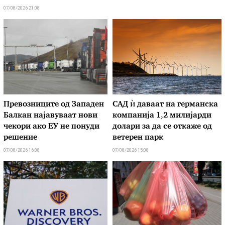
07/08/2026 21:08
Превозниците од Западен
САД ѝ даваат на германска
Балкан најавуваат нови
компанија 1,2 милијарди
чекори ако ЕУ не понуди
долари за да се откаже од
решение
ветерен парк
07/08/2026 16:08
07/08/2026 15:08