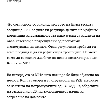
енергија.
-Во согласност со законодавството на Енергетската
заедница, РКЕ сe уште ги регулира цените на крајните
корисници за домаќинствата како мерка за заштита на
оваа категорија потрошувачи од преголеми
зголемувања на цените. Оваа регулатива треба да ги
земе предвид и да ги рефлектира трошоците. Не може
само да се следат желбите на некои политичари, вели
Копач за МИА.
Во интервјуто за МИА што наскоро ќе биде објавено во
целост, Копач говори и за стручноста на РКЕ, мерките
за заштита на потрошувачите од КОВИД-19, обврските
на земјава кон ЕЗ, најекономичниот начин за
загревање на домовите.