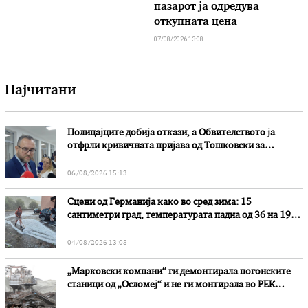
пазарот ја одредува
откупната цена
07/08/2026 13:08
Најчитани
Полицајците добија откази, а Обвителството ја
отфрли кривичната пријава од Тошковски за
наводни злоупотреби
06/08/2026 15:13
Сцени од Германија како во сред зима: 15
сантиметри град, температурата падна од 36 на 19
степени
04/08/2026 13:08
„Марковски компани“ ги демонтирала погонските
станици од „Осломеј“ и не ги монтирала во РЕК
„Битола“, стои во вештачењето на обвинителството