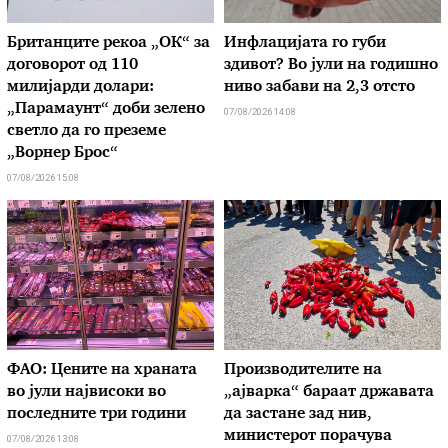
Британците рекоа „ОК“ за
Инфлацијата го губи
договорот од 110
здивот? Во јули на годишно
милијарди долари:
ниво забави на 2,3 отсто
„Парамаунт“ доби зелено
07/08/2026 14:08
светло да го преземе
„Ворнер Брос“
07/08/2026 15:08
ФАО: Цените на храната
Производителите на
во јули највисоки во
„ајварка“ бараат државата
последните три години
да застане зад нив,
министерот порачува
07/08/2026 13:08