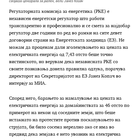
својата централа за јаглен, вели Јанез Копач
Регулаторната комисија за енергетика (РКЕ) е
независен енергетски регулатор што работи
транспарентно и професионално и се смета за најдобар
регулатор две години по ред во рамки на сите девет
договорни страни на Енергетската заедница (ЕЗ). Не
можам да проценам дали зголемувањето на цената на
електричната енергија од 7,43 отсто беше точно
вистинското, но верувам дека независната РКЕ со
своите познавања донела правилна одлука, порачува
директорот на Секретаријатот на ЕЗ Јанез Копач во
интервју за МИА.
Според него, барањето за намалување на цената на
електричната енергија за домаќинствата за 46 отсто по
примерот на некои од соседните земји, што беше
истакнато на протестите против поскапувањето на
струјата, би било сосема нереално ако се има во
предвид дека земјава е нето увозник на електрична