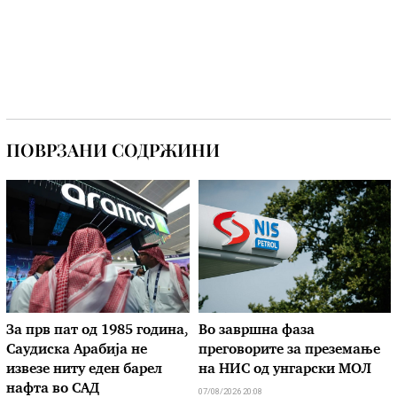
ПОВРЗАНИ СОДРЖИНИ
За прв пат од 1985 година,
Во завршна фаза
Саудиска Арабија не
преговорите за преземање
извезе ниту еден барел
на НИС од унгарски МОЛ
нафта во САД
07/08/2026 20:08