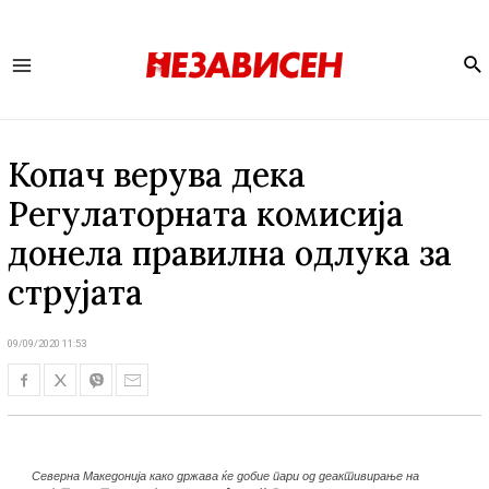
Se
Main
Menu
Копач верува дека
Регулаторната комисија
донела правилна одлука за
струјата
09/09/2020 11:53
Северна Македонија како држава ќе добие пари од деактивирање на