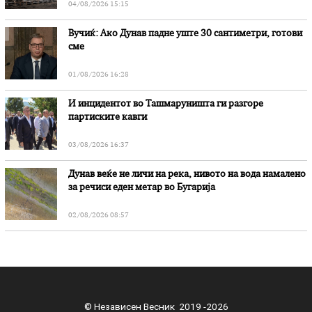
04/08/2026 15:15
Вучиќ: Ако Дунав падне уште 30 сантиметри, готови
сме
01/08/2026 16:28
И инцидентот во Ташмаруништa ги разгоре
партиските кавги
03/08/2026 16:37
Дунав веќе не личи на река, нивото на вода намалено
за речиси еден метар во Бугарија
02/08/2026 08:57
© Независен Весник 2019 -2026