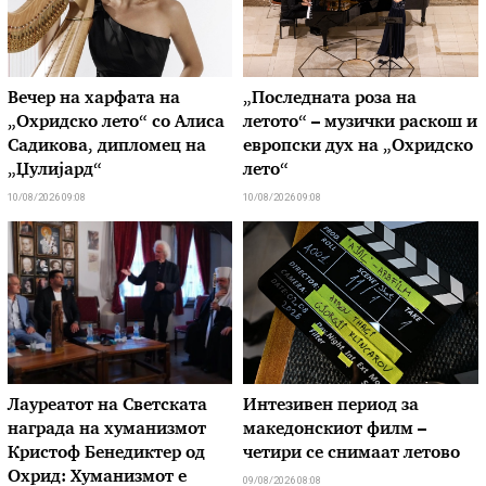
Вечер на харфата на
„Последната роза на
„Охридско лето“ со Алиса
летото“ – музички раскош и
Садикова, дипломец на
европски дух на „Охридско
„Џулијард“
лето“
10/08/2026 09:08
10/08/2026 09:08
Лауреатот на Светската
Интезивен период за
награда на хуманизмот
македонскиот филм –
Кристоф Бенедиктер од
четири се снимаат летово
Охрид: Хуманизмот е
09/08/2026 08:08