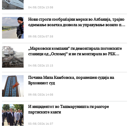
степени
04/08/2026 13:08
Нови строги сообраќајни мерки во Aлбанија, трајно
одземање возачка дозвола за управување возило под
дејство на алкохол и големи парични казни
09/08/2026 07:58
„Марковски компани“ ги демонтирала погонските
станици од „Осломеј“ и не ги монтирала во РЕК
„Битола“, стои во вештачењето на обвинителството
04/08/2026 15:15
Почина Мила Камбовска, поранешен судија на
Врховниот суд
09/08/2026 14:08
И инцидентот во Ташмаруништa ги разгоре
партиските кавги
03/08/2026 16:37