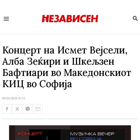
Se
Main
Menu
Концерт на Исмет Вејсели,
Алба Зеќири и Шкељзен
Бафтиари во Македонскиот
КИЦ во Софија
09/04/2025 10:13