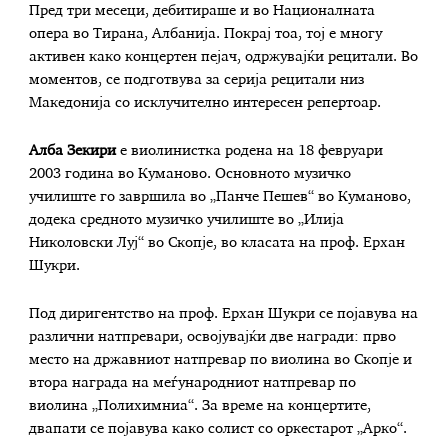
Пред три месеци, дебитираше и во Националната
опера во Тирана, Албанија. Покрај тоа, тој е многу
активен како концертен пејач, одржувајќи рецитали. Во
моментов, се подготвува за серија рецитали низ
Македонија со исклучително интересен репертоар.
Алба Зекири
е виолинистка родена на 18 февруари
2003 година во Куманово. Основното музичко
училиште го завршила во „Панче Пешев“ во Куманово,
додека средното музичко училиште во „Илија
Николовски Луј“ во Скопје, во класата на проф. Ерхан
Шукри.
Под диригентство на проф. Ерхан Шукри се појавува на
различни натпревари, освојувајќи две награди: прво
место на државниот натпревар по виолина во Скопје и
втора награда на меѓународниот натпревар по
виолина „Полихимниа“. За време на концертите,
двапати се појавува како солист со оркестарот „Арко“.