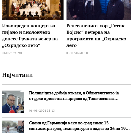
Извонреден концерт за
Ренесансниот хор „Готик
пијано и виолончело
Војсис“ вечерва на
донесе Грчката вечер на
програмата на „Охридско
„Охридско лето“
лето“
08/08/2026 09:08
08/08/2026 08:08
Најчитани
Полицајците добија откази, а Обвителството ја
отфрли кривичната пријава од Тошковски за
наводни злоупотреби
06/08/2026 15:13
Сцени од Германија како во сред зима: 15
сантиметри град, температурата падна од 36 на 19