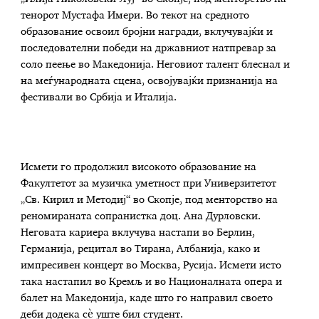
тенорот Мустафа Имери. Во текот на средното
образование освоил бројни награди, вклучувајќи и
последователни победи на државниот натпревар за
соло пеење во Македонија. Неговиот талент блеснал и
на меѓународната сцена, освојувајќи признанија на
фестивали во Србија и Италија.
Исмети го продолжил високото образование на
Факултетот за музичка уметност при Универзитетот
„Св. Кирил и Методиј“ во Скопје, под менторство на
реномираната сопранистка доц. Ана Дурловски.
Неговата кариера вклучува настапи во Берлин,
Германија, рецитал во Тирана, Албанија, како и
импресивен концерт во Москва, Русија. Исмети исто
така настапил во Кремљ и во Националната опера и
балет на Македонија, каде што го направил своето
деби додека сè уште бил студент.