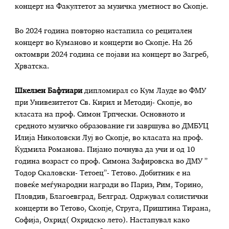
концерт на Факултетот за музичка уметност во Скопје.
Во 2024 година повторно настапила со рецитален
концерт во Куманово и концерти во Скопје. На 26
октомври 2024 година се појави на концерт во Загреб,
Хрватска.
Шкелзен Бафтиари
дипломирал со Кум Лауде во ФМУ
при Унивезитетот Св. Кирил и Методиј- Скопје, во
класата на проф. Симон Трпчески. Основното и
средното музичко образование ги завршува во ДМБУЦ
Илија Николовски Луј во Скопје, во класата на проф.
Ќудмила Романова. Пијано почнува да учи и од 10
година возраст со проф. Симона Зафировска во ДМУ ”
Тодор Скаловски- Тетоец”- Тетово. Добитник е на
повеќе меѓународни награди во Париз, Рим, Торино,
Пловдив, Благоевград, Белград. Одржувал солистички
концерти во Тетово, Скопје, Струга, Приштина Тирана,
Софија, Охрид( Охридско лето). Настапувал како