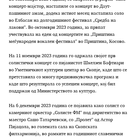
концерт-мајстор, настапиле со концерт во Даут-
пашиниот амам, додека истиот месец настапила соло
во Елбасан на долгодишниот фестивал „Средба на
лакови“. Во октомври 2023 година, за првпат
учествувала на еден од концертите на „Приштина
меѓународен вокален фестивал“ во Приштина, Косово.
На 11 ноември 2023 година го одржала својот прв
солистички концерт со пијанистот Шкелзен Бафтиари
во Уметничкиот културен центар во Скопје, каде што се
претставила со многу предизвикувачка програма и
каде што резултирала со успешен концерт, кој бил
поддржан од Министерството за култура.
На 6 декември 2023 година се појавила како солист со
камерниот оркестар „Солисте ФМ“ под диригентство на
маестро Сашо Татарчевски, со „Пролет“ од Астор
Пијацола, во големата сала на Скопската
филхармонија, во рамките на годишниот славенички