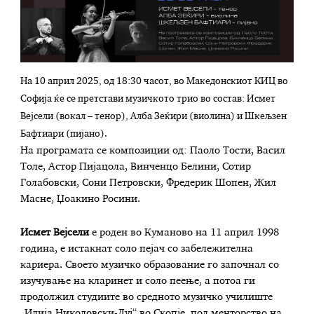
На 10 април 2025, од 18:30 часот, во Македонскиот КИЦ во
Софија ќе се претстави музичкото трио во состав: Исмет
Вејсели (вокал – тенор), Алба Зеќири (виолина) и Шкељзен
Бафтиари (пијано).
На програмата се композиции од: Паоло Тости, Васил
Толе, Астор Пиjацола, Винченцо Белини, Сотир
Голабовски, Сони Петровски, Фредерик Шопен, Жил
Масне, Џоакино Росини.
Исмет Вејсели
е роден во Куманово на 11 април 1998
година, е истакнат соло пејач со забележителна
кариера. Своето музичко образование го започнал со
изучување на кларинет и соло пеење, а потоа ги
продолжил студиите во средното музичко училиште
„Илија Николовски-Луј“ во Скопје, под менторство на