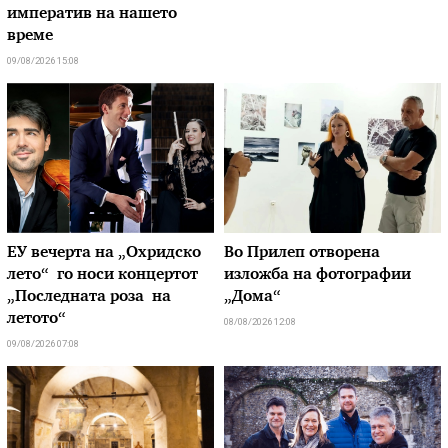
императив на нашето
време
09/08/2026 15:08
ЕУ вечерта на „Охридско
Во Прилеп отворена
лето“ го носи концертот
изложба на фотографии
„Последната роза на
„Дома“
летото“
08/08/2026 12:08
09/08/2026 07:08