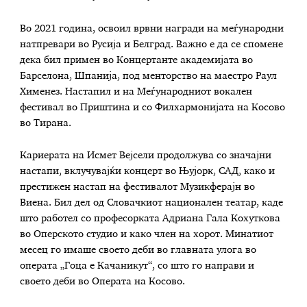
Во 2021 година, освоил врвни награди на меѓународни
натпревари во Русија и Белград. Важно е да се спомене
дека бил примен во Концертанте академијата во
Барселона, Шпанија, под менторство на маестро Раул
Хименез. Настапил и на Меѓународниот вокален
фестивал во Приштина и со Филхармонијата на Косово
во Тирана.
Кариерата на Исмет Вејсели продолжува со значајни
настапи, вклучувајќи концерт во Њујорк, САД, како и
престижен настап на фестивалот Музикферајн во
Виена. Бил дел од Словачкиот национален театар, каде
што работел со професорката Адриана Гала Кохуткова
во Оперското студио и како член на хорот. Минатиот
месец го имаше своето деби во главната улога во
операта „Гоца е Качаникут“, со што го направи и
своето деби во Операта на Косово.