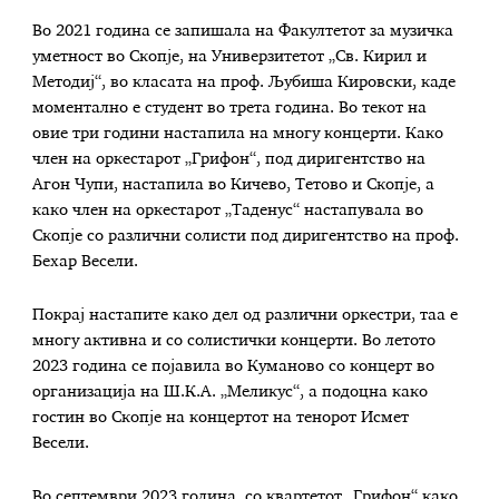
Во 2021 година се запишала на Факултетот за музичка
уметност во Скопје, на Универзитетот „Св. Кирил и
Методиј“, во класата на проф. Љубиша Кировски, каде
моментално е студент во трета година. Во текот на
овие три години настапила на многу концерти. Како
член на оркестарот „Грифон“, под диригентство на
Агон Чупи, настапила во Кичево, Тетово и Скопје, а
како член на оркестарот „Таденус“ настапувала во
Скопје со различни солисти под диригентство на проф.
Бехар Весели.
Покрај настапите како дел од различни оркестри, таа е
многу активна и со солистички концерти. Во летото
2023 година се појавила во Куманово со концерт во
организација на Ш.К.А. „Меликус“, а подоцна како
гостин во Скопје на концертот на тенорот Исмет
Весели.
Во септември 2023 година, со квартетот „Грифон“ како