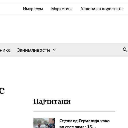
Импресум
Маркетинг
Услови за користење
Se
ника
Занимливости
е
Најчитани
Сцени од Германија како
во сред зима: 15