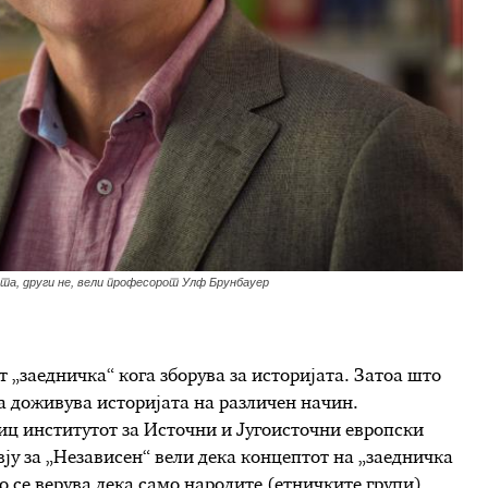
та, други не, вели професорот Улф Брунбауер
т „заедничка“ кога зборува за историјата. Затоа што
 ја доживува историјата на различен начин.
иц институтот за Источни и Југоисточни европски
вју за „Независен“ вели дека концептот на „заедничка
о се верува дека само народите (етничките групи)