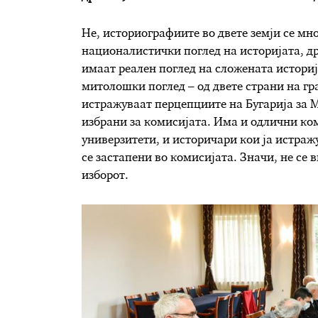
Не, историографиите во двете земји се мн
националистички поглед на историјата, др
имаат реален поглед на сложената историј
митолошки поглед – од двете страни на гр
истражуваат перцепциите на Бугарија за М
избрани за комисијата. Има и одлични ко
универзитети, и историчари кои ја истражу
се застапени во комисијата. Значи, не се 
изборот.