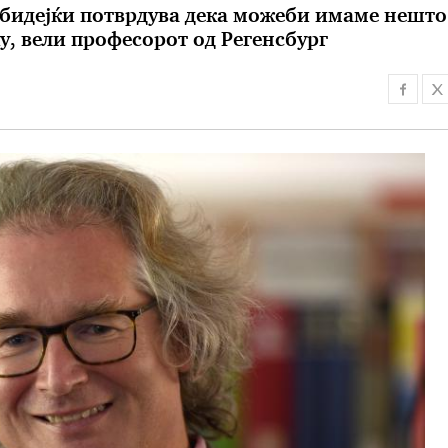
 бидејќи потврдува дека можеби имаме нешто
у, вели професорот од Регенсбург