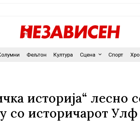
Колумни
Фељтон
Култура
Сцена
Спорт
Хро
чка историја“ лесно с
у со историчарот Улф