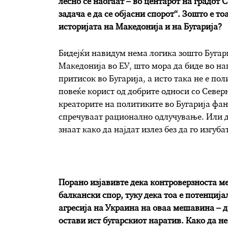
лесно се наоѓаат – во центарот на градот 
задача е да се објасни спорот“. Зошто е то
историјата на Македонија и на Бугарија?
Бидејќи навидум нема логика зошто Бугари
Македонија во ЕУ, што мора да биде во на
притисок во Бугарија, а исто така не е по
повеќе корист од добрите односи со Север
креаторите на политиките во Бугарија фан
спречуваат рационално одлучување. Или д
знаат како да најдат излез без да го изгуба
Порано изјавивте дека контроверзноста ме
балкански спор, туку дека тоа е потенциј
агресија на Украина на оваа мешавина – д
остави ист бугарскиот наратив. Како да не