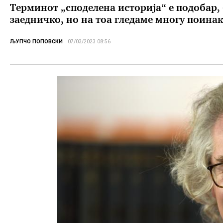
Терминот „споделена историја“ е подобар,
заедничко, но на тоа гледаме многу поинак
ЉУПЧО ПОПОВСКИ
07/03/2023 08:56