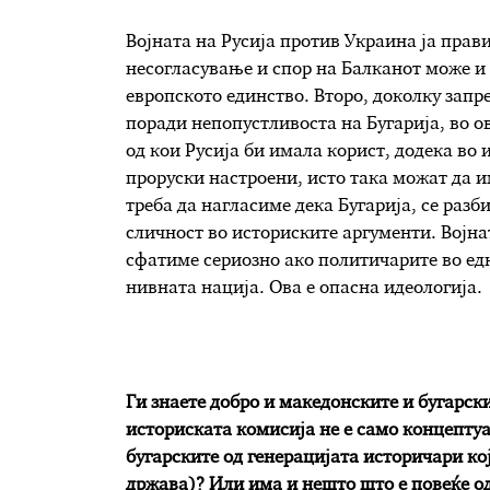
Војната на Русија против Украина ја прав
несогласување и спор на Балканот може и ќ
европското единство. Второ, доколку зап
поради непопустливоста на Бугарија, во ов
од кои Русија би имала корист, додека во 
проруски настроени, исто така можат да и
треба да нагласиме дека Бугарија, се разб
сличност во историските аргументи. Војна
сфатиме сериозно ако политичарите во една
нивната нација. Ова е опасна идеологија.
Ги знаете добро и македонските и бугарск
историската комисија не е само концептуа
бугарските од генерацијата историчари к
држава)? Или има и нешто што е повеќе од