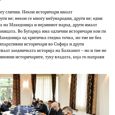
огу слични. Некои историчари имаат
уги не; некои се многу меѓународни, други не; едни
а на Македонија и нејзиниот народ, други имаат
аницата. Во Бугарија има одлични историчари кои ги
акедонија од критичка гледна точка, но тие не беа
мпаративни историчари во Софија и други
ваат заедничката историја на Балканот – но и тие не
виновни историчарите, туку владата, која го направи