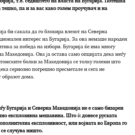
Софија, т.е. седиштето на власта на Бугарија. Потешка
а тешко, па и за вас како голем проучувач и на
ја би сакала да го блокира влезот на Северна
ционален интерес на Бугарија. За ова немаше народен
литика за победа на избори. Бугарија ќе има многу
на Македонија. Ова ја остава само опцијата дека меѓу
томските болки за Македонија се толку големи што
ека сериозно погрешно пресметале и сега не
т образот дома.
ѓу Бугарија и Северна Македонија не е само бизарен
ално експлозивна мешавина. Што ѝ донесе руската
ополнителна експлозивност, или војната во Европа го
 се случува ништо.