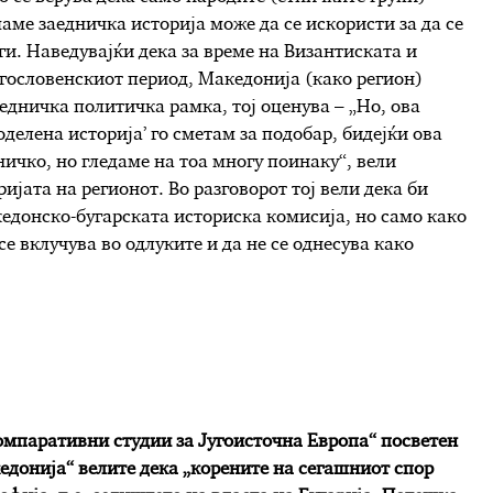
аме заедничка историја може да се искористи за да се
и. Наведувајќи дека за време на Византиската и
угословенскиот период, Македонија (како регион)
едничка политичка рамка, тој оценува – „Но, ова
делена историја’ го сметам за подобар, бидејќи ова
ичко, но гледаме на тоа многу поинаку“, вели
ријата на регионот. Во разговорот тој вели дека би
едонско-бугарската историска комисија, но само како
се вклучува во одлуките и да не се однесува како
Компаративни студии за Југоисточна Европа“ посветен
едонија“ велите дека „корените на сегашниот спор