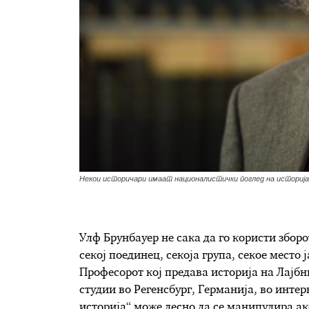
Некои историчари имаат националистички поглед на историја
Улф Брунбауер не сака да го користи зборо
секој поединец, секоја група, секое место
Професорот кој предава историја на Лајбн
студии во Регенсбург, Германија, во интер
историја“ може лесно да се манипулира ак