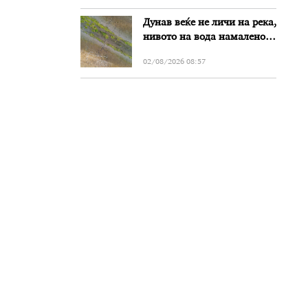
Дунав веќе не личи на река,
нивото на вода намалено
за речиси еден метар во
02/08/2026 08:57
Бугарија