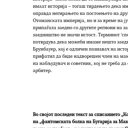
имаат историја – тогаш тврдењето дека им
оправда негирањето на постоењето на друг
Отоманската империја, но и за време на ј
припаѓала заедно со другите региони на за
заедништво не значи истост. Терминот ‘спо
потврдува дека можеби имаме нешто заедн
Брунбауер, кој е одличен познавач на исто
прифатил да биде надворешен член на мак
на набљудувач и советник, кој не треба да 
арбитер.
Во својот последен текст за списанието „
на „фантомската болка на Бугарија за Мак