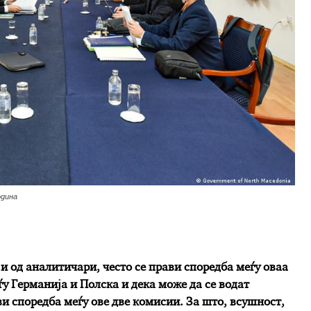
одина
 и од аналитичари, често се прави споредба меѓу оваа
ѓу Германија и Полска и дека може да се водат
ви споредба меѓу ове две комисии. За што, всушност,