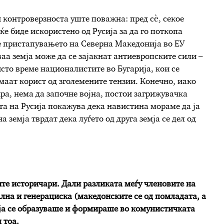
и контроверзноста уште поважна: пред сè, секое
е биде искористено од Русија за да го поткопа
ре пристапувањето на Северна Македонија во ЕУ
аа земја може да се зајакнат антиевропските сили –
исто време националистите во Бугарија, кои се
маат корист од зголемените тензии. Конечно, иако
ира, нема да започне војна, постои загрижувачка
та на Русија покажува дека навистина мораме да ја
 земја тврдат дека луѓето од друга земја се дел од
ите историчари. Дали разликата меѓу членовите на
лна и генерациска (македонските се од помладата, а
оја се образуваше и формираше во комунистичката
 тоа.