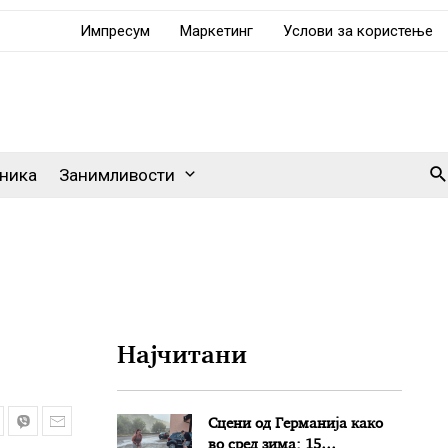
Импресум
Маркетинг
Услови за користење
Se
ника
Занимливости
Најчитани
Сцени од Германија како
во сред зима: 15