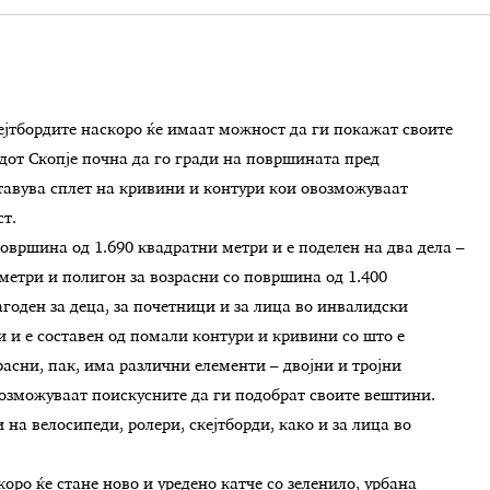
ејтбордите наскоро ќе имаат можност да ги покажат своите
от Скопје почна да го гради на површината пред
тавува сплет на кривини и контури кои овозможуваат
ст.
овршина од 1.690 квадратни метри и е поделен на два дела –
метри и полигон за возрасни со површина од 1.400
годен за деца, за почетници и за лица во инвалидски
ни и е составен од помали контури и кривини со што е
асни, пак, има различни елементи – двојни и тројни
возможуваат поискусните да ги подобрат своите вештини.
на велосипеди, ролери, скејтборди, како и за лица во
коро ќе стане ново и уредено катче со зеленило, урбана