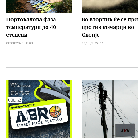
Портокалова фаза,
Во вторник ќе се прс
температури до 40
против комарци во
степени
Скопје
08/08/2026 08:08
07/08/2026 16:08