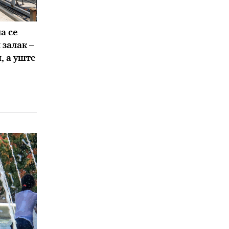
а се
залак –
, а уште