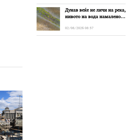
Дунав веќе не личи на река,
нивото на вода намалено
за речиси еден метар во
02/08/2026 08:57
Бугарија