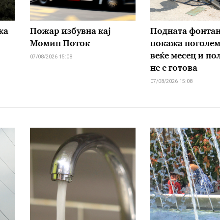
ка
Пожар избувна кај
Подната фонтан
Момин Поток
покажа поголем 
веќе месец и пол
07/08/2026 15:08
не е готова
07/08/2026 15:08