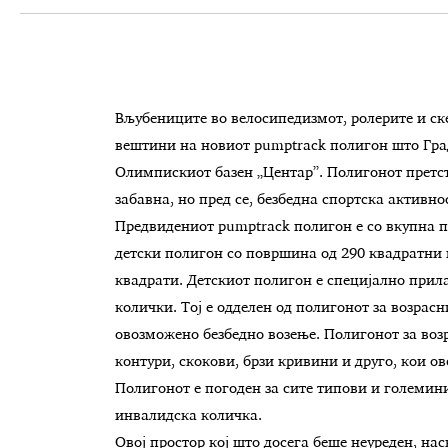
Вљубениците во велосипедизмот, ролерите и ск
вештини на новиот pumptrack полигон што Град
Олимпискиот базен „Центар”. Полигонот претс
забавна, но пред се, безбедна спортска активно
Предвидениот pumptrack полигон е со вкупна п
детски полигон со површина од 290 квадратни 
квадрати. Детскиот полигон е специјално прила
колички. Тој е одделен од полигонот за возрас
овозможено безбедно возење. Полигонот за возр
контури, скокови, брзи кривини и друго, кои о
Полигонот е погоден за сите типови и големини 
инвалидска количка.
Овој простор кој што досега беше неуреден, нас