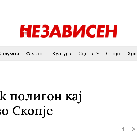
Колумни
Фељтон
Култура
Сцена
Спорт
Хро
k полигон кај
о Скопје