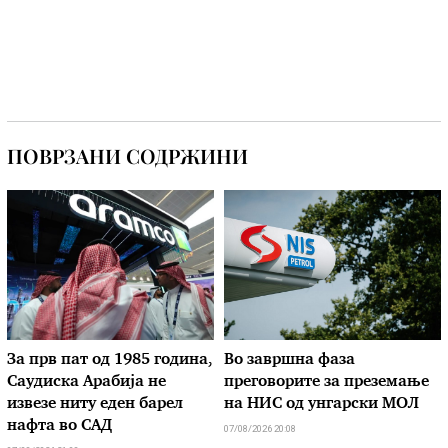
ПОВРЗАНИ СОДРЖИНИ
За прв пат од 1985 година,
Во завршна фаза
Саудиска Арабија не
преговорите за преземање
извезе ниту еден барел
на НИС од унгарски МОЛ
нафта во САД
07/08/2026 20:08