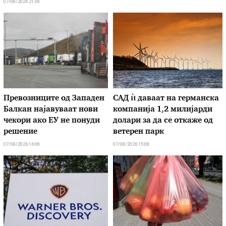
07/08/2026 21:08
Превозниците од Западен
САД ѝ даваат на германска
Балкан најавуваат нови
компанија 1,2 милијарди
чекори ако ЕУ не понуди
долари за да се откаже од
решение
ветерен парк
07/08/2026 16:08
07/08/2026 15:08