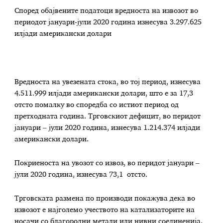
Според обајвените податоци вредноста на извозот во
периодот јануари-јули 2020 година изнесува 3.297.625
илјади американски долари
Вредноста на увeзената стока, во тој период, изнесува
4.511.999 илјади американски долари, што е за 17,3
отсто помалку во споредба со истиот период од
претходната година. Трговскиот дефицит, во перидот
јануари ‒ јули 2020 година, изнесува 1.214.374 илјади
американски долари.
Покриеноста на увозот со извоз, во перидот јануари ‒
јули 2020 година, изнесува 73,1 отсто.
Трговската размена по производи покажува дека во
извозот е најголемо учеството на катализаторите на
носачи со благородни метали или нивни соединенија,