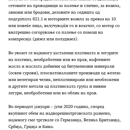
сетовите на проводници за палење и слично, за возила,
авиони или бродови, деловите на седишта од
подгрупата 821.1 и моторните возила за превоз на 10
или повеќе лица, вклучувајќи го и возачот, со мотор со
внатрешно согорување со палење со помош на
компресија (дизел или полудизел).
Во увозот се најмногу застапени платината и легурите
на платина, необработени или во прав, нафтените
масла и маслата добиени од битуменозни минерали
(освен сурови), плоснатоваланите производи од железо
или нелегиран челик, неплатинирани или необложени
и другите метали од платинската група и нивни
легури, необработени или во облик на прав.
Во периодот јануари ‒ јули 2020 година, според
вкупниот обем на надворешнотрговската размена,
најмногу сме тргувале со Германија, Велика Британија,
Србија, Грција и Кина.