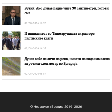
Вучиќ: Ако Дунав падне уште 30 сантиметри, готови
сме
01/08/2026 16:28
И инцидентот во Ташмаруништa ги разгоре
партиските кавги
03/08/2026 16:37
Дунав веќе не личи на река, нивото на вода намалено
за речиси еден метар во Бугарија
02/08/2026 08:57
© Независен Весник 2019 -2026