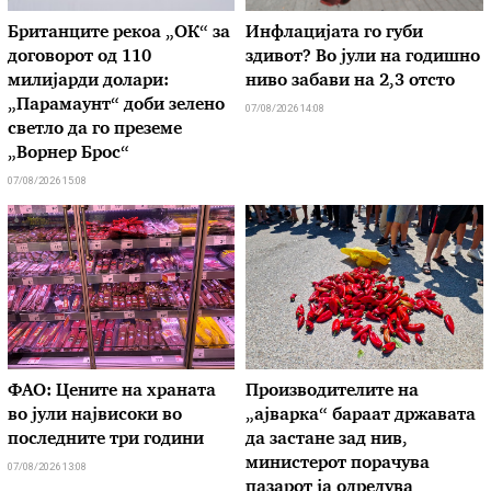
Британците рекоа „ОК“ за
Инфлацијата го губи
договорот од 110
здивот? Во јули на годишно
милијарди долари:
ниво забави на 2,3 отсто
„Парамаунт“ доби зелено
07/08/2026 14:08
светло да го преземе
„Ворнер Брос“
07/08/2026 15:08
ФАО: Цените на храната
Производителите на
во јули највисоки во
„ајварка“ бараат државата
последните три години
да застане зад нив,
министерот порачува
07/08/2026 13:08
пазарот ја одредува