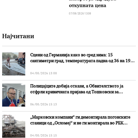
откупната цена
07/08/2026 13:08
Најчитани
Сцени од Германија како во сред зима: 15
сантиметри град, температурата падна од 36 на 19
степени
04/08/2026 13:08
Полицајците добија откази, а Обвителството ја
отфрли кривичната пријава од Тошковски за
наводни злоупотреби
06/08/2026 15:13
„Марковски компани“ ги демонтирала погонските
станици од „Осломеј“ и не ги монтирала во РЕК
„Битола“, стои во вештачењето на обвинителството
04/08/2026 15:15