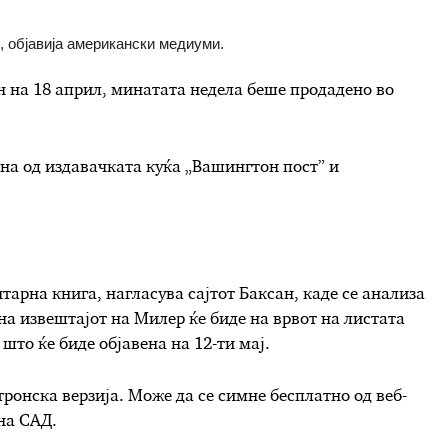
, објавија американски медиуми.
н на 18 април, минатата недела беше продадено во
ена од издавачката куќа „Вашингтон пост” и
нтарна книга, нагласува сајтот Баксан, каде се анализа
на извештајот на Милер ќе биде на врвот на листата
 што ќе биде објавена на 12-ти мај.
тронска верзија. Може да се симне бесплатно од веб-
на САД.