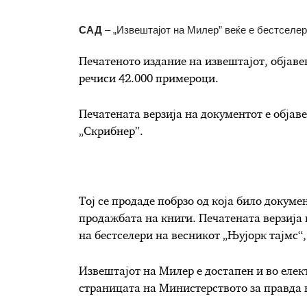
САД
– „Извештајот на Милер” веќе е бестселер
Печатеното издание на извештајот, објаве
речиси 42.000 примероци.
Печатената верзија на документот е објав
„Скрибнер”.
Тој се продаде побрзо од која било докуме
продажбата на книги. Печатената верзија 
на бестселери на весникот „Њујорк тајмс“,
Извештајот на Милер е достапен и во елек
страницата на Министерството за правда 