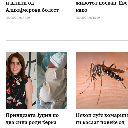
и штити од
животот поскап. Еве
Алцхајмерова болест
како
05/08/2026 21:08
05/08/2026 15:08
Принцезата Јуџин по
Hекои луѓе комарци
два сина роди ќерка
ги касаат повеќе од