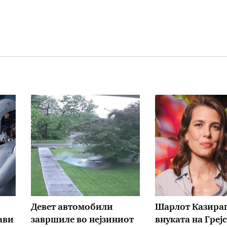
Девет автомобили
Шарлот Казираг
ави
завршиле во нејзиниот
внуката на Грејс