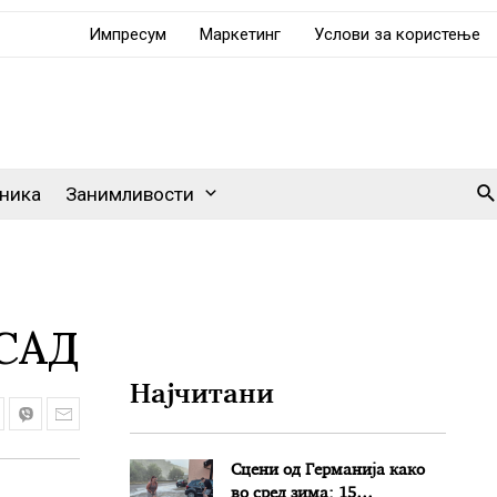
Импресум
Маркетинг
Услови за користење
Se
ника
Занимливости
 САД
Најчитани
Сцени од Германија како
во сред зима: 15