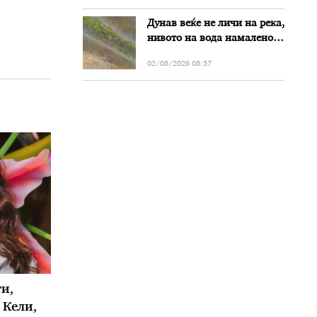
Дунав веќе не личи на река,
нивото на вода намалено
за речиси еден метар во
02/08/2026 08:57
Бугарија
и,
 Кели,