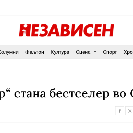
Колумни
Фељтон
Култура
Сцена
Спорт
Хро
р“ стана бестселер во