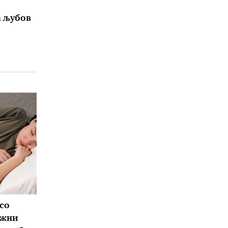
а љубов
 со
ожни