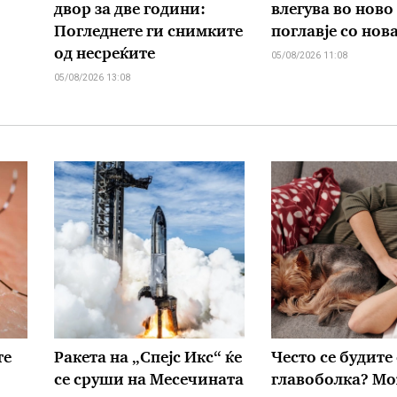
двор за две години:
влегува во ново
Погледнете ги снимките
поглавје со нов
од несреќите
05/08/2026 11:08
05/08/2026 13:08
те
Ракета на „Спејс Икс“ ќе
Често се будите
се сруши на Месечината
главоболка? М