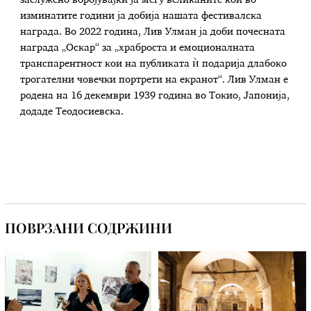
заслужено вбројувајќи ја меѓу великаните кои во
изминатите години ја добија нашата фестивалска
награда. Во 2022 година, Лив Улман ја доби почесната
награда „Оскар“ за „храброста и емоционалната
транспарентност кои на публиката ѝ подарија длабоко
трогателни човечки портрети на екранот“. Лив Улман е
родена на 16 декември 1939 година во Токио, Јапонија,
додаде Теодосиевска.
ПОВРЗАНИ СОДРЖИНИ