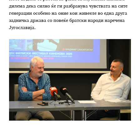
дилема дека силно ќе ги разбранува чувствата на сите
генерации особено на оние кои живееле во една друга
задничка држава со повеќе братски народи наречена
Југославија.