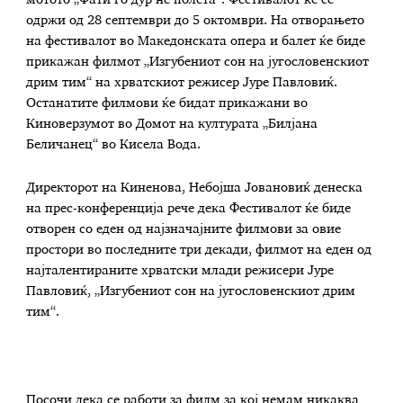
мотото „Фати го дур не полета“. Фестивалот ќе се
одржи од 28 септември до 5 октомври. На отворањето
на фестивалот во Македонската опера и балет ќе биде
прикажан филмот „Изгубениот сон на југословенскиот
дрим тим“ на хрватскиот режисер Јуре Павловиќ.
Останатите филмови ќе бидат прикажани во
Киноверзумот во Домот на културата „Билјана
Беличанец“ во Кисела Вода.
Директорот на Киненова, Небојша Јовановиќ денеска
на прес-конференција рече дека Фестивалот ќе биде
отворен со еден од најзначајните филмови за овие
простори во последните три декади, филмот на еден од
најталентираните хрватски млади режисери Јуре
Павловиќ, „Изгубениот сон на југословенскиот дрим
тим“.
Посочи дека се работи за филм за кој немам никаква