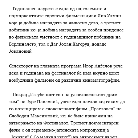
– Годинашен лауреат е една од најголемите и
најмаркантните европски филмски диви Лив Улман
која ја добива наградата за животно дело, а третиот
добитник кој ја добива наградата за особен придонес
во филмската уметност е годинашниот победник на
Берлиналето, тоа е Даг Јохан Хагеруд, додаде
Јовановиќ.
Селекторот на главната програма Игор Анѓелов рече
дека и годинава на фестивалот ќе има вкупно шест
возбудливи филмови од различни кинематографии.
– Покрај „Изгубениот сон на југословенскиот дрим
тим“ на Јуре Павловиќ, уште еден наслов кој сакам да
го потенцирам е словенечкиот филм „Прасловен“ на
Слободан Максимовиќ, кој ќе биде прикажан на
затворањето на Фестивалот. Третиот документарен
филм е од германско-јапонската копродукција
„Јохатсу“ („Со малку воздух“) на авторскиот двоец