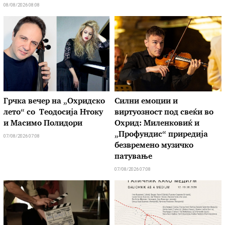
08/08/2026 08:08
Грчка вечер на „Охридско
Силни емоции и
лето“ со Теодосија Нтоку
виртуозност под свеќи во
и Масимо Полидори
Охрид: Миленковиќ и
„Профундис“ приредија
07/08/2026 07:08
безвремено музичко
патување
07/08/2026 07:08