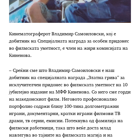
Кинематограферот Владимир Самоиловски, кој е
добитник на Специјалната награда за особен придонес
во филмската уметност, е член на жири комисијата на
Киненова.
– Среќни сме што Владимир Самоиловски е наш
добитник на специјалната награда „Златна грива“ за
исклучителчен придонес во филмската уметност на 10
јубилејно издание на МФФ Киненова. Со него сме горди
на македонскиот филм. Неговото професионално
портфолио содржи близу 100-тина долгометражни
играни, документарни, кратки играни филмови ТВ
драми, тв серии, емисии. Потекнува од фамилија на
филмски работници, така што веќе доста млад
навлегува во тајните на филмската магија и на