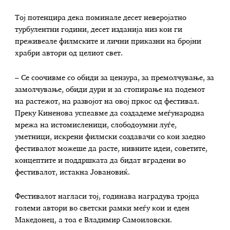
Тој потенцира дека поминале десет неверојатно
турбулентни години, десет изданија низ кои ги
преживеале филмските и лични приказни на бројни
храбри автори од целиот свет.
– Се соочивме со обиди за цензура, за премолчување, за
замолчување, обиди дури и за стопирање на подемот
на растежот, на развојот на овој пркос од фестивал.
Преку Киненова успеавме да создадеме меѓународна
мрежа на истомисленици, слободоумни луѓе,
уметници, искрени филмски создавачи со кои заедно
фестивалот можеше да расте, нивните идеи, советите,
концептите и поддршката да бидат вградени во
фестивалот, истакна Јовановиќ.
Фестивалот нагласи тој, годинава наградува тројца
големи автори во светски рамки меѓу кои и еден
Македонец, а тоа е Владимир Самоиловски.