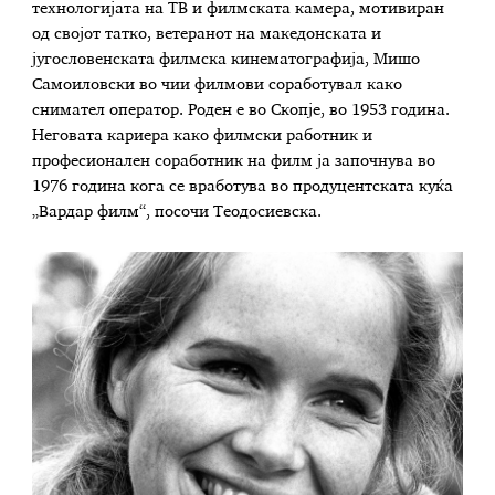
технологијата на ТВ и филмската камера, мотивиран
од својот татко, ветеранот на македонската и
југословенската филмска кинематографија, Мишо
Самоиловски во чии филмови соработувал како
снимател оператор. Роден е во Скопје, во 1953 година.
Неговата кариера како филмски работник и
професионален соработник на филм ја започнува во
1976 година кога се вработува во продуцентската куќа
„Вардар филм“, посочи Теодосиевска.