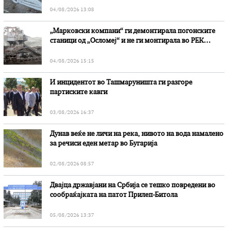
04/08/2026 13:08
„Марковски компани“ ги демонтирала погонските
станици од „Осломеј“ и не ги монтирала во РЕК
„Битола“, стои во вештачењето на обвинителството
04/08/2026 15:15
И инцидентот во Ташмаруништa ги разгоре
партиските кавги
03/08/2026 16:37
Дунав веќе не личи на река, нивото на вода намалено
за речиси еден метар во Бугарија
02/08/2026 08:57
Двајца државјани на Србија се тешко повредени во
сообраќајката на патот Прилеп-Битола
05/08/2026 13:37