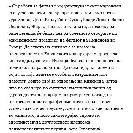
– Се работи за филм во кој учествуваат сите најголеми
екс југословенски кошаркарски легенди како што се
Јуре Здовц, Дино Раџа, Тони Кукоч, Владе Дивац, Зоран
Ивановиќ, Жарко Паспаљ и останати, а неколку од
овие легенди ќе бидат дел од свеченото отворање на
македонската премиера на филмот на Киненова во
Скопје. Дејството на филмот е за време на
натпреварите на Европското кошаркарско првенство
кое се одржуваше во Италија, буквално во деновите на
почетокот на распадот на Југославија, на големата
војна со која живееме особено генерациите кои
паметат. Зошто овој за отворање на Киненова, затоа
што на еден крајно суптилен уметнички начин од
здрава дистанца и крајно непристрасен поглед на
нештата ги анализира феномените на колективен
успех, колективен неуспех, заедништвото кое постоеше
во минатото, а исто така и крајно сирово ги
спротивставува другарството наспрема
националистичките пориви, рече Јовановиќ.