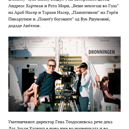
Андреас Хартман и Рата Мори, „Беше некогаш во Газа“
на Араб Насер и Тарзан Насер, „Паноптикон“ на Ѓорѓи
Пикарулизе и „Помеѓу боговите“ од Вук Ршумовиќ,
додаде Анѓелов.
Уметничкиот директор Гена Теодосиевска рече дека
Даг Јохан Хагеруд е ново име во норвешката и во