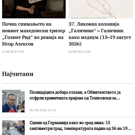
Почна снимањето на
37. Ликовна колонија
новиот македонски трилер
„Галичник“ – Галичник
„Голиот Рид“ во режија на
како медиум (12–19 август
Игор Алексов
2026)
07/08/2026 07:08
06/08/2026 12:08
Најчитани
Полицајците добија откази, а Обвителството ја
отфрли кривичната пријава од Тошковски за
наводни злоупотреби
06/08/2026 15:13
Сцени од Германија како во сред зима: 15
сантиметри град, температурата падна од 36 на 19
степени