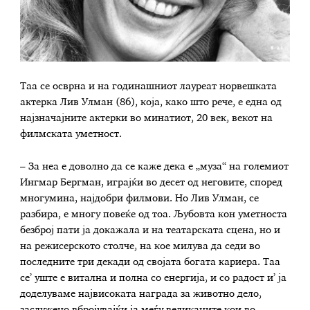
Таа се осврна и на годинашниот лауреат норвешката
актерка Лив Улман (86), која, како што рече, е една од
најзначајните актерки во минатиот, 20 век, векот на
филмската уметност.
– За неа е доволно да се каже дека е „муза“ на големиот
Ингмар Бергман, играјќи во десет од неговите, според
многумина, најдобри филмови. Но Лив Улман, се
разбира, е многу повеќе од тоа. Љубовта кон уметноста
безброј пати ја докажала и на театарската сцена, но и
на режисерското столче, на кое милува да седи во
последните три декади од својата богата кариера. Таа
се’ уште е витална и полна со енергија, и со радост и’ ја
доделуваме највисоката награда за животно дело,