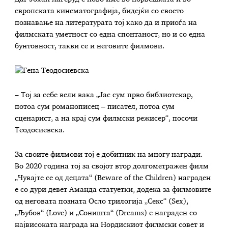
европската кинематографија, бидејќи со своето
познавање на литературата тој како да и приоѓа на
филмската уметност со една спонтаност, но и со една
бунтовност, такви се и неговите филмови.
– Тој за себе вели вака „Јас сум прво библиотекар,
потоа сум романописец – писател, потоа сум
сценарист, а на крај сум филмски режисер“, посочи
Теодосиевска.
За своите филмови тој е добитник на многу награди.
Во 2020 година тој за својот втор долгометражен филм
„Чувајте се од децата“ (Beware of the Children) награден
е со дури девет Аманда статуетки, додека за филмовите
од неговата позната Осло трилогија „Секс“ (Sex),
„Љубов“ (Love) и „Соништа“ (Dreams) е награден со
највисоката награда на Нордискиот филмски совет и