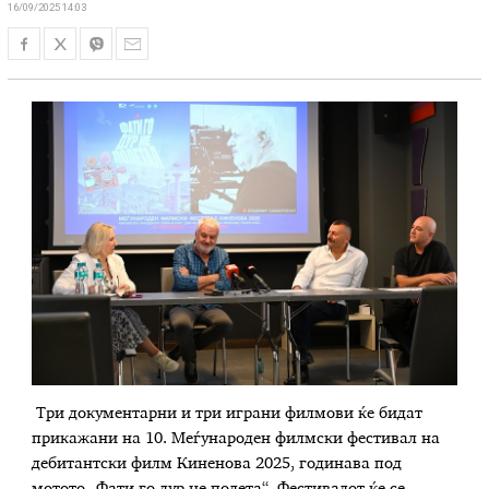
16/09/2025 14:03
Три документарни и три играни филмови ќе бидат
прикажани на 10. Меѓународен филмски фестивал на
дебитантски филм Киненова 2025, годинава под