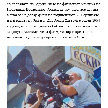
со наградата на Здружението на филмската критика на
Норвешка. Последниот „Соништа“ му ја донесе Златна
мечка за најдобар филм на годинешното 75.Берлинале
и наградата на Fipresci. Даг Јохан Хагеруд е роден 1964
година, тој се школувал за библиотекар, а подоцна ги
завршува Академиите за филм, театар и креативно
пишување и драматургија во Стокхолм и Осло.