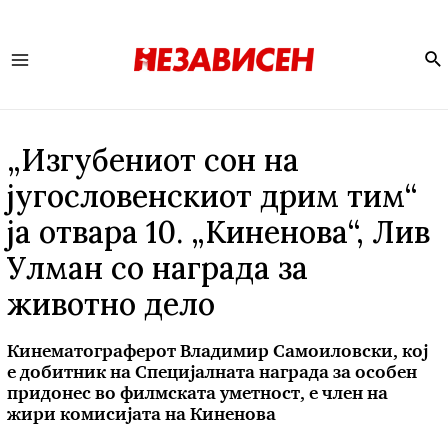
Se
Main
Menu
„Изгубениот сон на
југословенскиот дрим тим“
ja отвара 10. „Киненова“, Лив
Улман со награда за
животно дело
Кинематограферот Владимир Самоиловски, кој
е добитник на Специјалната награда за особен
придонес во филмската уметност, е член на
жири комисијата на Киненова