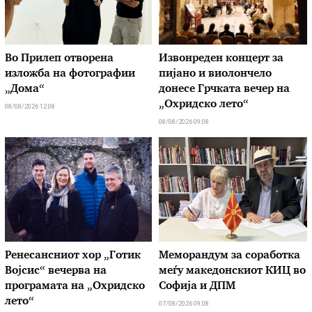
Во Прилеп отворена
Извонреден концерт за
изложба на фотографии
пијано и виолончело
„Дома“
донесе Грчката вечер на
„Охридско лето“
08/08/2026 12:08
08/08/2026 09:08
Ренесансниот хор „Готик
Меморандум за соработка
Војсис“ вечерва на
меѓу македонскиот КИЦ во
програмата на „Охридско
Софија и ДПМ
лето“
07/08/2026 09:08