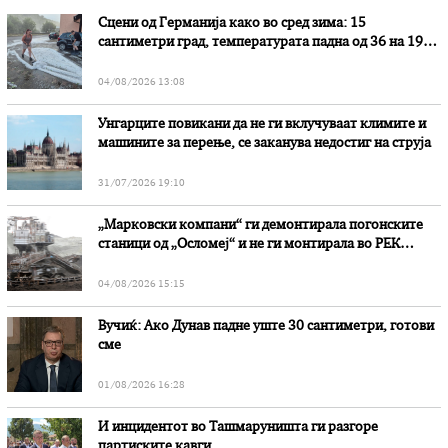
Сцени од Германија како во сред зима: 15
сантиметри град, температурата падна од 36 на 19
степени
04/08/2026 13:08
Унгарците повикани да не ги вклучуваат климите и
машините за перење, се заканува недостиг на струја
31/07/2026 19:10
„Марковски компани“ ги демонтирала погонските
станици од „Осломеј“ и не ги монтирала во РЕК
„Битола“, стои во вештачењето на обвинителството
04/08/2026 15:15
Вучиќ: Ако Дунав падне уште 30 сантиметри, готови
сме
01/08/2026 16:28
И инцидентот во Ташмаруништa ги разгоре
партиските кавги