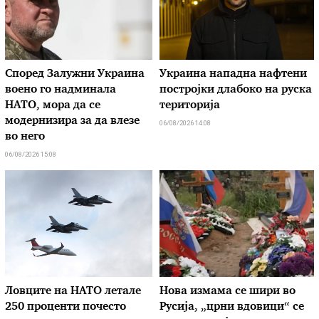
Според Залужни Украина
Украина нападна нафтени
воено го надминала
постројки длабоко на руска
НАТО, мора да се
територија
модернизира за да влезе
06/08/2026 14:08
во него
06/08/2026 15:08
Ловците на НАТО летале
Нова измама се шири во
250 проценти почесто
Русија, „црни вдовици“ се