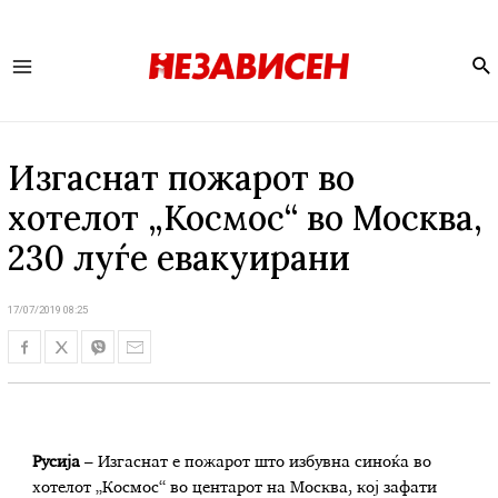
Se
Main
Menu
Изгаснат пожарот во
хотелот „Космос“ во Москва,
230 луѓе евакуирани
17/07/2019 08:25
Русија
– Изгаснат е пожарот што избувна синоќа во
хотелот „Космос“ во центарот на Москва, кој зафати