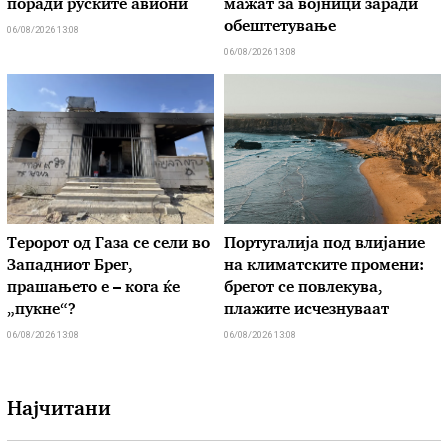
поради руските авиони
мажат за војници заради
обештетување
06/08/2026 13:08
06/08/2026 13:08
Теророт од Газа се сели во
Португалија под влијание
Западниот Брег,
на климатските промени:
прашањето е – кога ќе
брегот се повлекува,
„пукне“?
плажите исчезнуваат
06/08/2026 13:08
06/08/2026 13:08
Најчитани