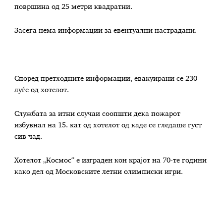
површина од 25 метри квадратни.
Засега нема информации за евентуални настрадани.
Според претходните информации, евакуирани се 230
луѓе од хотелот.
Службата за итни случаи соопшти дека пожарот
избувнал на 15. кат од хотелот од каде се гледаше густ
сив чад.
Хотелот „Космос“ е изграден кон крајот на 70-те години
како дел од Московските летни олимписки игри.