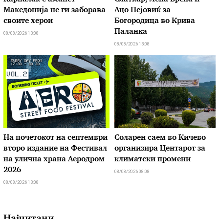
Македонија не ги заборава
Ацо Пејовиќ за
своите херои
Богородица во Крива
Паланка
08/08/2026 13:08
08/08/2026 13:08
На почетокот на септември
Соларен саем во Кичево
второ издание на Фестивал
организира Центарот за
на улична храна Аеродром
климатски промени
2026
08/08/2026 08:08
08/08/2026 13:08