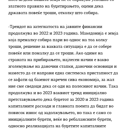
златното правило на буџетирањето, оцени дека
државата повеќе троши, отколку што собира.
-Трендот на затегнатоста на јавните финансии
продолжува во 2022 и 2023 година. Македонија е земја
која премалку собира пари во однос на тоа колку
троши, решение за ваквата ситуација е да се собере
повеќе или помалку да се троши. Ако одиме на
страната на прибирањето, најлесен начин е вакво
зголемување на даночни стапки, даночни основици и
наместо да се направи една системска пристапност да
се зафати од базенот наречен сива економија, за жал
ние сме сведоци дека се оди на полесниот начин. Така
продолжува и во 2023 ваквиот тренд иницијално
претставувањето дека буџетот за 2020 и 2023 година
капиталните расходи и главната поента да бидат во
повисок износ од задолжувањето, но така е само со
иницијалните буџети, веќе во ребалансните буџети,
односно реализацијата на буџетите капиталните