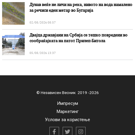
Дунав веќе не личи на река, нивото на вода намалено
за речиси еден метар во Бугарија
02/08/2026 08:57
Двајца државјани на Србија се тешко повредени во
сообраќајката на патот Прилеп-Битола
05/08/2026 13:37
© Независен Весник 2019 -2026
Импресум
Маркетинг
Услови за користење