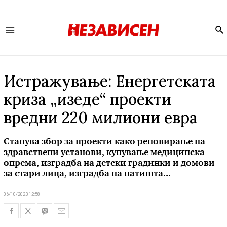
Se
Main
Menu
Истражување: Енергетската
криза „изеде“ проекти
вредни 220 милиони евра
Станува збор за проекти како реновирање на
здравствени установи, купување медицинска
опрема, изградба на детски градинки и домови
за стари лица, изградба на патишта...
06/10/2023 12:58