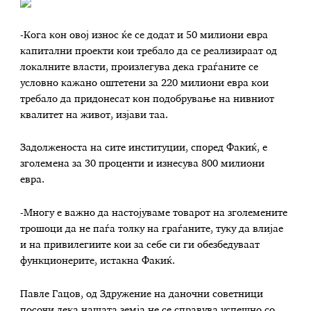
-Кога кон овој износ ќе се додат и 50 милиони евра
капитални проекти кои требало да се реализираат од
локалните власти, произлегува дека граѓаните се
условно кажано оштетени за 220 милиони евра кои
требало да придонесат кон подобрување на нивниот
квалитет на живот, изјави таа.
Задолженоста на сите институции, според Факиќ, е
зголемена за 30 проценти и изнесува 800 милиони
евра.
-Многу е важно да настојуваме товарот на зголемените
трошоци да не паѓа толку на граѓаните, туку да влијае
и на привилегиите кои за себе си ги обезбедуваат
функционерите, истакна Факиќ.
Павле Гацов, од Здружение на даночни советници
посочи дека нашата земја не се справува успешно со