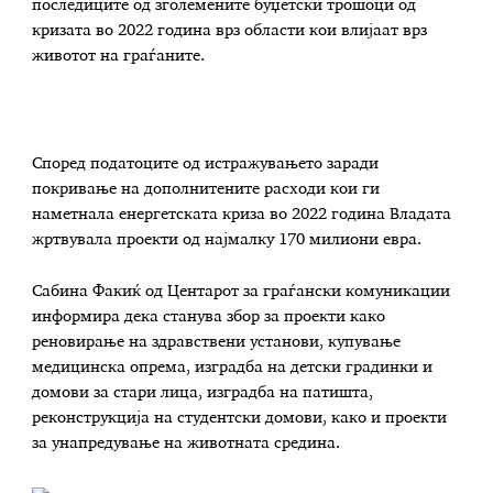
последиците од зголемените буџетски трошоци од
кризата во 2022 година врз области кои влијаат врз
животот на граѓаните.
Според податоците од истражувањето заради
покривање на дополнитените расходи кои ги
наметнала енергетската криза во 2022 година Владата
жртвувала проекти од најмалку 170 милиони евра.
Сабина Факиќ од Центарот за граѓански комуникации
информира дека станува збор за проекти како
реновирање на здравствени установи, купување
медицинска опрема, изградба на детски градинки и
домови за стари лица, изградба на патишта,
реконструкција на студентски домови, како и проекти
за унапредување на животната средина.