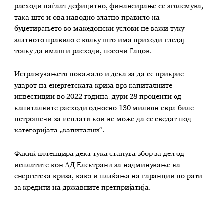
расходи паѓаат дефицитно, финансирање се зголемува,
така што и ова наводно златно правило на
буџетирањето во македонски услови не важи туку
златното правило е колку што има приходи гледај
толку да имаш и расходи, посочи Гацов.
Истражувањето покажало и дека за да се прикрие
ударот на енергетската криза врз капиталните
инвестиции во 2022 година, дури 28 проценти од
капиталните расходи односно 130 милион евра биле
потрошени за исплати кои не може да се сведат под
категоријата „капитални“.
Факиќ потенцира дека тука станува збор за дел од
исплатите кон АД Електрани за надминување на
енергетска криза, како и плаќања на гаранции по рати
за кредити на државните претпријатија.