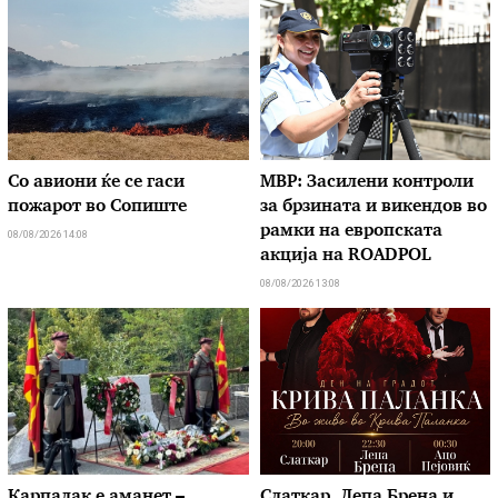
Со авиони ќе се гаси
МВР: Засилени контроли
пожарот во Сопиште
за брзината и викендов во
рамки на европската
08/08/2026 14:08
акција на ROADPOL
08/08/2026 13:08
Карпалак е аманет –
Слаткар, Лепа Брена и