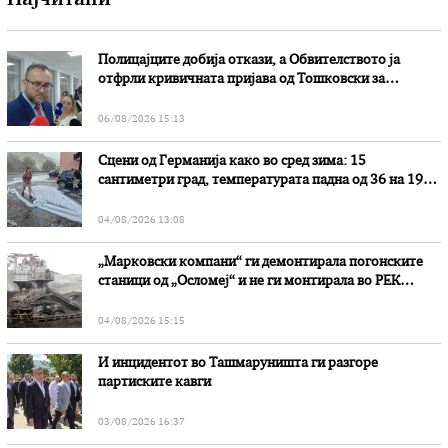
Најчитани
Полицајците добија откази, а Обвителството ја
отфрли кривичната пријава од Тошковски за
наводни злоупотреби
06/08/2026 15:13
Сцени од Германија како во сред зима: 15
сантиметри град, температурата падна од 36 на 19
степени
04/08/2026 13:08
„Марковски компани“ ги демонтирала погонските
станици од „Осломеј“ и не ги монтирала во РЕК
„Битола“, стои во вештачењето на обвинителството
04/08/2026 15:15
И инцидентот во Ташмаруништa ги разгоре
партиските кавги
03/08/2026 16:37