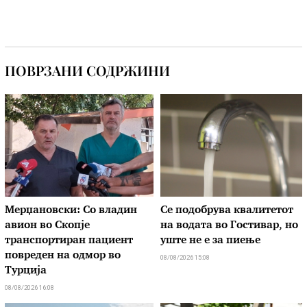
ПОВРЗАНИ СОДРЖИНИ
Мерџановски: Со владин
Се подобрува квалитетот
авион во Скопје
на водата во Гостивар, но
транспортиран пациент
уште не е за пиење
повреден на одмор во
08/08/2026 15:08
Турција
08/08/2026 16:08