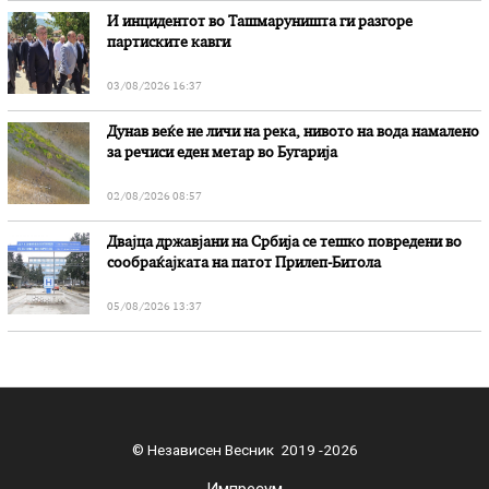
И инцидентот во Ташмаруништa ги разгоре
партиските кавги
03/08/2026 16:37
Дунав веќе не личи на река, нивото на вода намалено
за речиси еден метар во Бугарија
02/08/2026 08:57
Двајца државјани на Србија се тешко повредени во
сообраќајката на патот Прилеп-Битола
05/08/2026 13:37
© Независен Весник 2019 -2026
Импресум