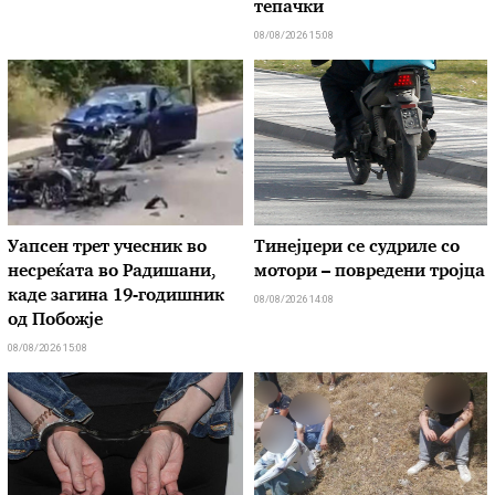
тепачки
08/08/2026 15:08
Уапсен трет учесник во
Тинејџери се судриле со
несреќата во Радишани,
мотори – повредени тројца
каде загина 19-годишник
08/08/2026 14:08
од Побожје
08/08/2026 15:08