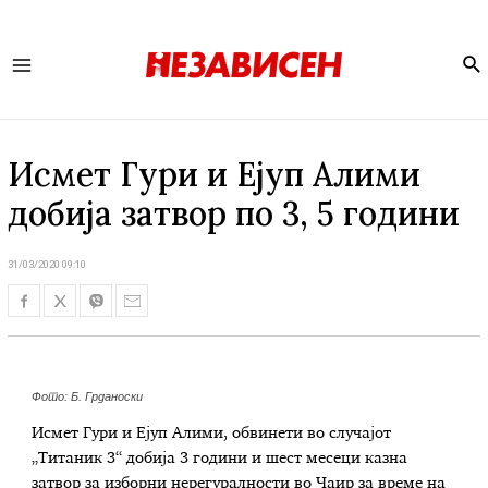
Se
Main
Menu
Исмет Гури и Ејуп Алими
добија затвор по 3, 5 години
31/03/2020 09:10
Фото: Б. Грданоски
Исмет Гури и Ејуп Алими, обвинети во случајот
„Титаник 3“ добија 3 години и шест месеци казна
затвор за изборни нерегуралности во Чаир за време на