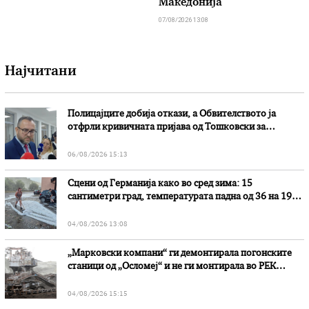
Македонија
07/08/2026 13:08
Најчитани
Полицајците добија откази, а Обвителството ја
отфрли кривичната пријава од Тошковски за
наводни злоупотреби
06/08/2026 15:13
Сцени од Германија како во сред зима: 15
сантиметри град, температурата падна од 36 на 19
степени
04/08/2026 13:08
„Марковски компани“ ги демонтирала погонските
станици од „Осломеј“ и не ги монтирала во РЕК
„Битола“, стои во вештачењето на обвинителството
04/08/2026 15:15