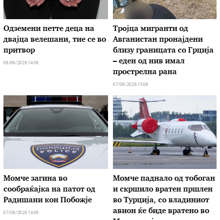
Одземени петте деца на
Тројца мигранти од
двајца велешани, тие се во
Авганистан пронајдени
притвор
близу границата со Грција
– еден од нив имал
08/08/2026 14:08
прострелна рана
07/08/2026 15:08
Момче загина во
Момче паднало од тобоган
сообраќајка на патот од
и скршило вратен пршлен
Радишани кон Побожје
во Турција, со владиниот
авион ќе биде вратено во
07/08/2026 14:08