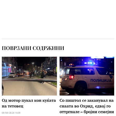
ПОВРЗАНИ СОДРЖИНИ
Од мотор пукал кон куќата
Со пиштол се заканувал на
на тетовец
снаата во Охрид, едвај го
оттргнале – бројни семејни
08/08/2026 16:08