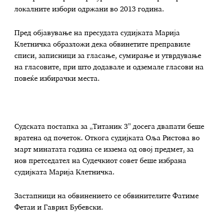
локалните избори одржани во 2013 година.
Пред објавување на пресудата судијката Марија
Клетничка образложи дека обвинетите преправиле
списи, записници за гласање, сумирање и утврдување
на гласовите, при што додавале и одземале гласови на
повеќе избирачки места.
Судската постапка за „Титаник 3” досега двапати беше
вратена од почеток. Откога судијката Оља Ристова во
март минатата година се иззема од овој предмет, за
нов претседател на Судечкиот совет беше избрана
судијката Марија Клетничка.
Застапници на обвинението се обвинителите Фатиме
Фетаи и Гаврил Бубевски.