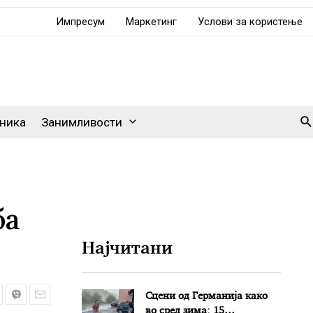
Импресум
Маркетинг
Услови за користење
Se
ника
Занимливости
ба
Најчитани
Сцени од Германија како
во сред зима: 15