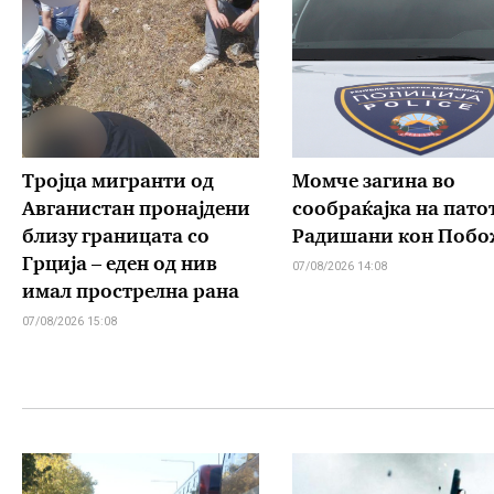
Тројца мигранти од
Момче загина во
Авганистан пронајдени
сообраќајка на пато
близу границата со
Радишани кон Побо
Грција – еден од нив
07/08/2026 14:08
имал прострелна рана
07/08/2026 15:08