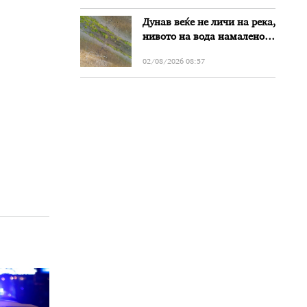
Дунав веќе не личи на река,
нивото на вода намалено
за речиси еден метар во
02/08/2026 08:57
Бугарија