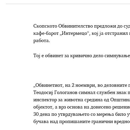
Скопското Обвинителство предложи до судо
кафе-барот „Интермецо“, кој ја отстранил
работа.
Тој е обвинет за кривично дело симнување
„Обвинетиот, на 2 ноември, во деловните 
Теодосиј Гологанов симнал службен знак п
инспектор за животна средина од Општина
објектот, а врз основа на донесено решени
30 дена по утврдувањето со мерења било у
бучава над пропишаните гранични вредно