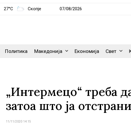
27°C
Скопје
07/08/2026
Политика
Македонија
Економија
Свет
„Интермецо“ треба да
затоа што ја отстран
11/11/2020 14:15