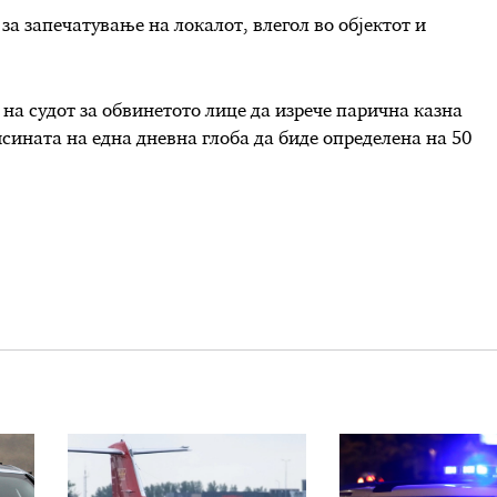
за запечатување на локалот, влегол во објектот и
на судот за обвинетото лице да изрече парична казна
исината на една дневна глоба да биде определена на 50