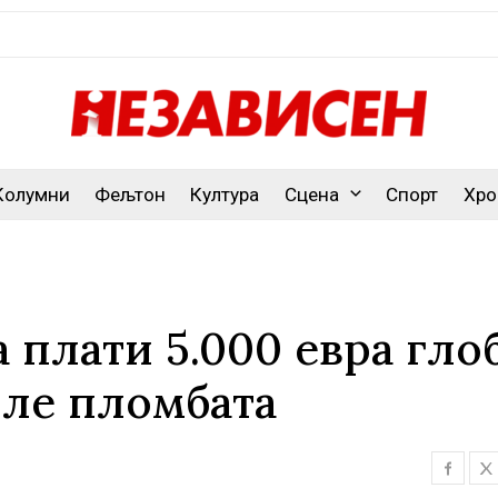
Колумни
Фељтон
Култура
Сцена
Спорт
Хро
 плати 5.000 евра гло
иле пломбата