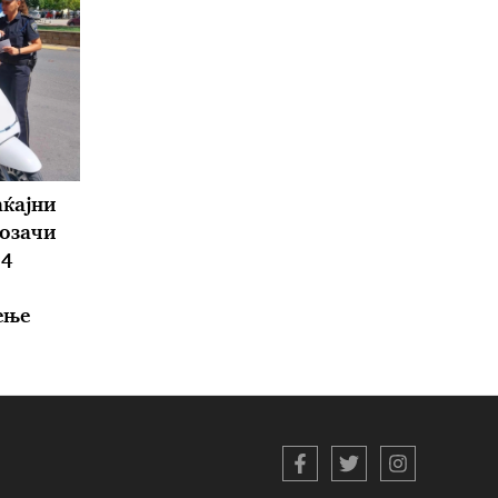
аќајни
озачи
14
ење