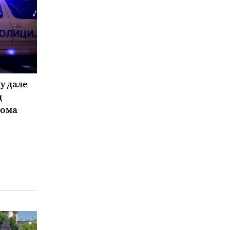
у дале
ц
дома