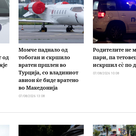
Момче паднало од
Родителите не м
т од
тобоган и скршило
пари, па тетове
жје
вратен пршлен во
искршил сѐ по 
Турција, со владиниот
07/08/2026 10:08
авион ќе биде вратено
во Македонија
07/08/2026 13:08