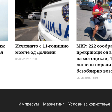
аж
Исчезнато е 11-годишно
МВР: 222 сообр
ал
момче од Долнени
прекршоци од в
на мотоцикли, 
06/08/2026 18:08
лишени поради
безобѕирно воз
06/08/2026 18:08
Импресум
Маркетинг
Услови за користење