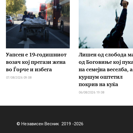
Уапсен е 19-годишниот
Лишен од слобода м
возач кој прегази жена
од Боговиње кој пук
во Ѓорче и избега
на семејна веселба, а
куршум оштетил
07/08/2026 09:08
покрив на куќа
06/08/2026 19:08
© Независен Весник 2019 -2026