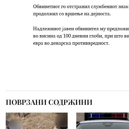
Обвинетиот го отстранил службениот знак 
продолжил со вршење на дејноста.
Надлежниот јавен обвинител му предложи 
во висина од 100 дневни глоби, при што в
евра во денарска противвредност.​​
ПОВРЗАНИ СОДРЖИНИ