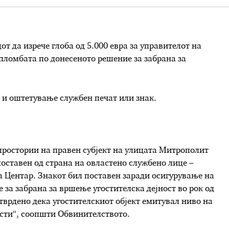
т да изрече глоба од 5.000 евра за управителот на
 пломбата по донесеното решение за забрана за
 и оштетување службен печат или знак.
простории на правен субјект на улицата Митрополит
оставен од страна на овластено службено лице –
 Центар. Знакот бил поставен заради осигурување на
е за забрана за вршење угостителска дејност во рок од
тврдено дека угостителскиот објект емитувал ниво на
сти“, соопшти Обвинителството.