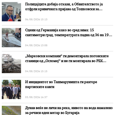
Полицајците добија откази, а Обвителството ја
отфрли кривичната пријава од Тошковски за
наводни злоупотреби
06/08/2026 15:13
Сцени од Германија како во сред зима: 15
сантиметри град, температурата падна од 36 на 19
степени
04/08/2026 13:08
„Марковски компани“ ги демонтирала погонските
станици од „Осломеј“ и не ги монтирала во РЕК
„Битола“, стои во вештачењето на обвинителството
04/08/2026 15:15
И инцидентот во Ташмаруништa ги разгоре
партиските кавги
03/08/2026 16:37
Дунав веќе не личи на река, нивото на вода намалено
за речиси еден метар во Бугарија