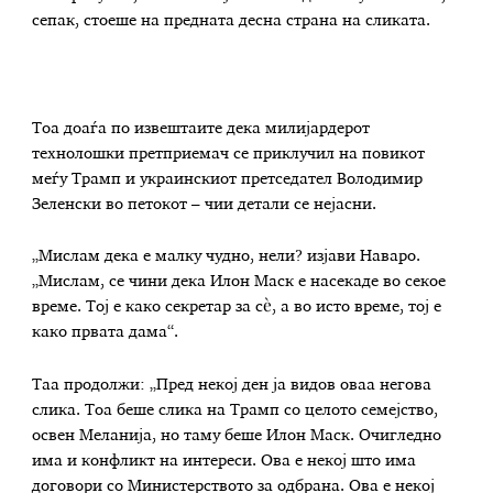
сепак, стоеше на предната десна страна на сликата.
Тоа доаѓа по извештаите дека милијардерот
технолошки претприемач се приклучил на повикот
меѓу Трамп и украинскиот претседател Володимир
Зеленски во петокот – чии детали се нејасни.
„Мислам дека е малку чудно, нели? изјави Наваро.
„Мислам, се чини дека Илон Маск е насекаде во секое
време. Тој е како секретар за сè, а во исто време, тој е
како првата дама“.
Таа продолжи: „Пред некој ден ја видов оваа негова
слика. Тоа беше слика на Трамп со целото семејство,
освен Меланија, но таму беше Илон Маск. Очигледно
има и конфликт на интереси. Ова е некој што има
договори со Министерството за одбрана. Ова е некој