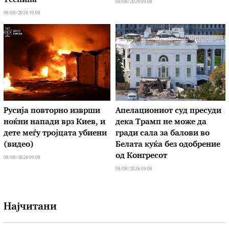
Теснина
08/08/2026 09:08
08/08/2026 10:08
Русија повторно изврши
Апелациониот суд пресуди
ноќни напади врз Киев, и
дека Трамп не може да
дете меѓу тројцата убиени
гради сала за балови во
(видео)
Белата куќа без одобрение
од Конгресот
08/08/2026 09:08
08/08/2026 09:08
Најчитани