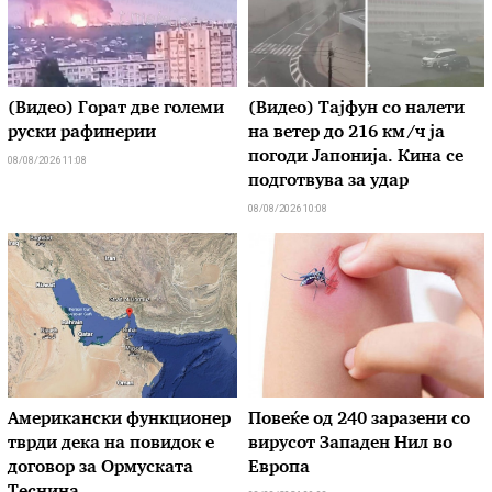
(Видео) Горат две големи
(Видео) Тајфун со налети
руски рафинерии
на ветер до 216 км/ч ја
погоди Јапонија. Кина се
08/08/2026 11:08
подготвува за удар
08/08/2026 10:08
Американски функционер
Повеќе од 240 заразени со
тврди дека на повидок е
вирусот Западен Нил во
договор за Ормуската
Европа