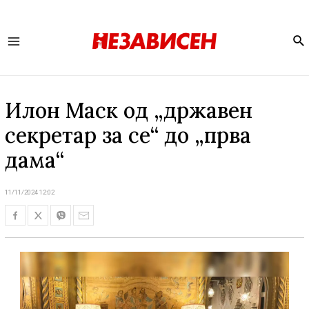
Se
Main
Menu
Илон Маск од „државен
секретар за се“ до „прва
дама“
11/11/2024 12:02