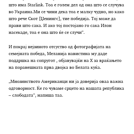
што има Starlink. Тоа е голем дел од она што се случува
во Украина.Ми се чини дека тоа е малку чудно, но како
што рече Скот [Џенингс], тие победија. Тој може да
прави што сака. И ако тој постојано го сака Илон
насекаде, тоа е она што ќе се случи“.
И покрај нејзиното отсуство од фотографијата на
семејната победа, Меланија навистина му даде
поддршка на сопругот , објавувајќи на X за враќањето
на поранешната прва двојка во Белата куќа.
„Мнозинството Американци ни ја доверија оваа важна
одговорност. Ќе го чуваме срцето на нашата република
– слободата“, напиша таа.