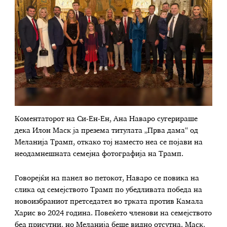
Коментаторот на Си-Ен-Ен, Ана Наваро сугерираше
дека Илон Маск ја презема титулата „Прва дама“ од
Меланија Трамп, откако тој наместо неа се појави на
неодамнешната семејна фотографија на Трамп.
Говорејќи на панел во петокот, Наваро се повика на
слика од семејството Трамп по убедливата победа на
новоизбраниот претседател во трката против Камала
Харис во 2024 година. Повеќето членови на семејството
беа присутни, но Меланија беше видно отсутна. Маск,