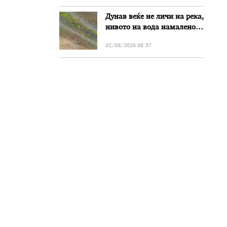
Дунав веќе не личи на река,
нивото на вода намалено
за речиси еден метар во
02/08/2026 08:57
Бугарија