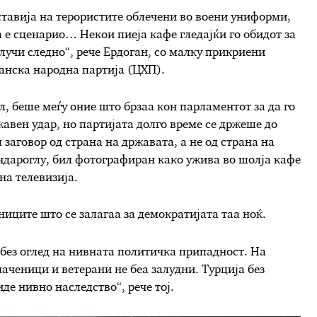
тавија на терористите облечени во воени униформи,
ка е сценарио… Некои пиеја кафе гледајќи го обидот за
случи следно“, рече Ердоган, со малку прикриени
анска народна партија (ЦХП).
л, беше меѓу оние што брзаа кон парламентот за да го
жавен удар, но партијата долго време се држеше до
 заговор од страна на државата, а не од страна на
дароглу, бил фотографиран како ужива во шолја кафе
 на телевизија.
ниците што се залагаа за демократијата таа ноќ.
 без оглед на нивната политичка припадност. На
аченици и ветерани не беа залудни. Турција без
иде нивно наследство“, рече тој.