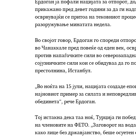
Ердоган ја пофали нацијата за отпорот, д
прикажано пред девет години за да ги надг
осврнувајќи се притоа на тековниот проце
разоружување минатата недела.
Во својот говор, Ердоган го спореди отпор
во Чанаккале пред повеќе од еден век, осв
против напаѓачките сили во северозападна
сојузничките сили кои се обидуваа да го 
престолнина, Истанбул.
„Во ноќта на 15 јули, нацијата создаде епо
најновиот пример за силата и неповредлив
обединета“, рече Ердоган.
Тој истакна дека таа ноќ, Турција ги побед
на членовите на ФЕТО. „Заговорот на вода
како лице без државјанство, беше осуетен 