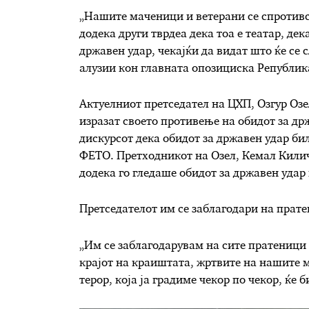
„Нашите маченици и ветерани се спротивс
додека други тврдеа дека тоа е театар, де
државен удар, чекајќи да видат што ќе се 
алузии кон главната опозициска Републик
Актуелниот претседател на ЦХП, Озгур Озе
изразат своето противење на обидот за др
дискурсот дека обидот за државен удар бил
ФЕТО. Претходникот на Озел, Кемал Килич
додека го гледаше обидот за државен удар
Претседателот им се заблагодари на прате
„Им се заблагодарувам на сите пратеници
крајот на краиштата, жртвите на нашите м
терор, која ја градиме чекор по чекор, ќе б