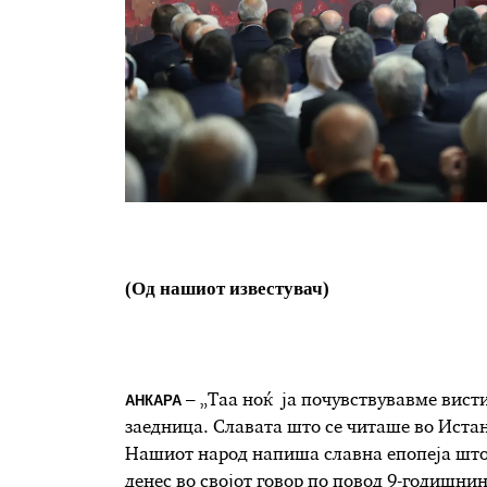
(Од нашиот известувач)
АНКАРА
– „Таа ноќ ја почувствувавме вист
заедница. Славата што се читаше во Истан
Нашиот народ напиша славна епопеја што 
денес во својот говор по повод 9-годишни