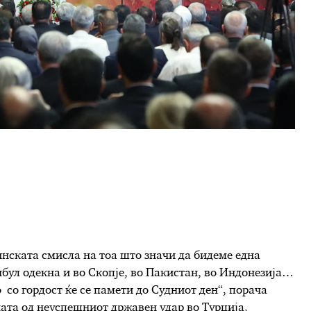
инската смисла на тоа што значи да бидеме една
бул одекна и во Скопје, во Пакистан, во Индонезија…
со гордост ќе се памети до Судниот ден“, порача
ната од неуспешниот државен удар во Турција,