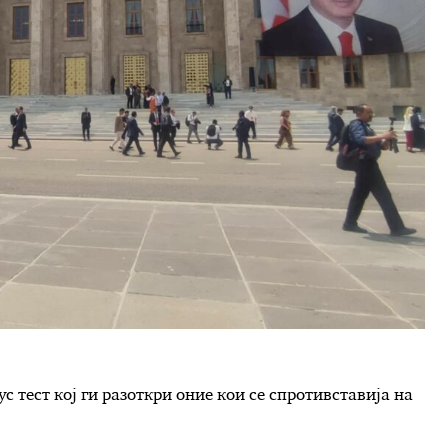
ус тест кој ги разоткри оние кои се спротивставија на