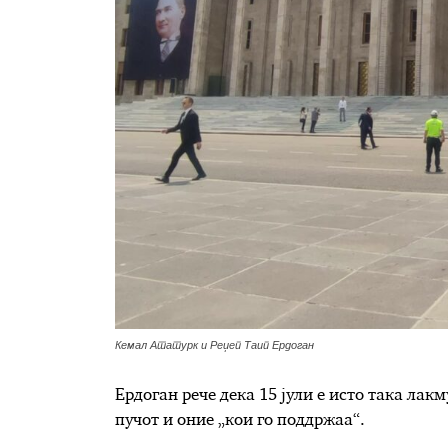
Кемал Ататурк и Реџеп Таип Ердоган
Ердоган рече дека 15 јули е исто така лакм
пучот и оние „кои го поддржаа“.