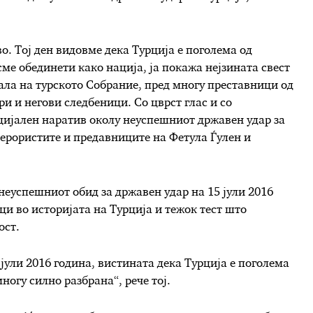
о. Тој ден видовме дека Турција е поголема од
сме обединети како нација, ја покажа нејзината свест
сала на турското Собрание, пред многу преставници од
и и негови следбеници. Со цврст глас и со
цијален наратив околу неуспешниот државен удар за
терористите и предавниците на Фетула Ѓулен и
неуспешниот обид за државен удар на 15 јули 2016
ци во историјата на Турција и тежок тест што
ост.
 јули 2016 година, вистината дека Турција е поголема
ногу силно разбрана“, рече тој.