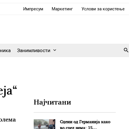
Импресум
Маркетинг
Услови за користење
Se
ника
Занимливости
ја“
Најчитани
голема
Сцени од Германија како
во сред зима: 15