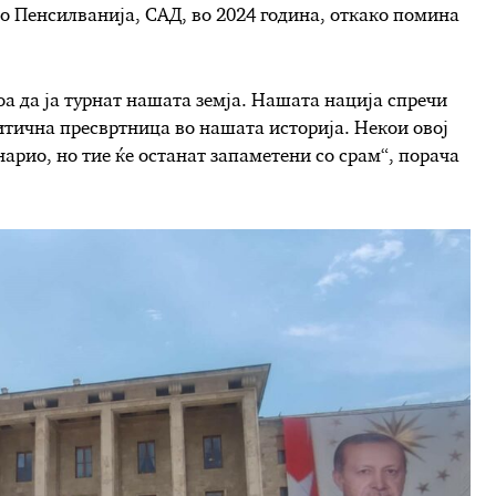
о Пенсилванија, САД, во 2024 година, откако помина
а да ја турнат нашата земја. Нашата нација спречи
ритична пресвртница во нашата историја. Некои овој
енарио, но тие ќе останат запаметени со срам“, порача