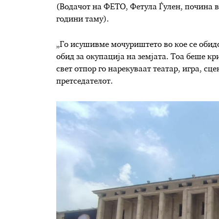
(Водачот на ФЕТО, Фетула Ѓулен, почина в
години таму).
„Го исушивме мочуриштето во кое се обидо
обид за окупација на земјата. Тоа беше к
свет отпор го нарекуваат театар, игра, сц
претседателот.