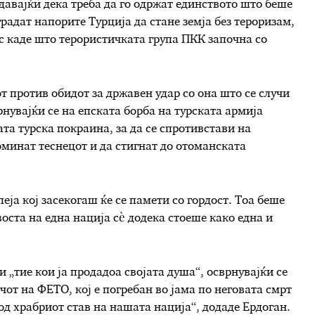
одавајќи дека треба да го одржат единството што беше
радат напорите Турција да стане земја без тероризам,
с каде што терористичката група ПКК започна со
от против обидот за државен удар со она што се случи
рнувајќи се на епската борба на турската армија
та турска покраина, за да се спротивстави на
поминат теснецот и да стигнат до отоманската
пеја кој засекогаш ќе се памети со гордост. Тоа беше
оста на една нација сè додека стоеше како една и
и „тие кои ја продадоа својата душа“, осврнувајќи се
чот на ФЕТО, кој е погребан во јама по неговата смрт
од храбриот став на нашата нација“, додаде Ердоган.