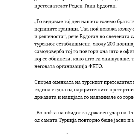
претседателот Реџеп Таип Ердоган.
„Го видовме тој ден нашето големо братств
нејзините граници. Таа ноќ покажа колку 
и решеноста“, рече Ердоган во свечената 
турскиот естаблишмент, околу 200 новинар
самодоверба тој го повтори она што е офи
кој се обвинети, како што ги опишуваше, 
неговата организација ФЕТО.
Според оценката на турскиот претседател 
година е една од најкритичните пресвртни
државата и нацијата го надминале со горд
„Во ноќта на обидот за државен удар на 15
од самата Турција повторно беше јасно и м