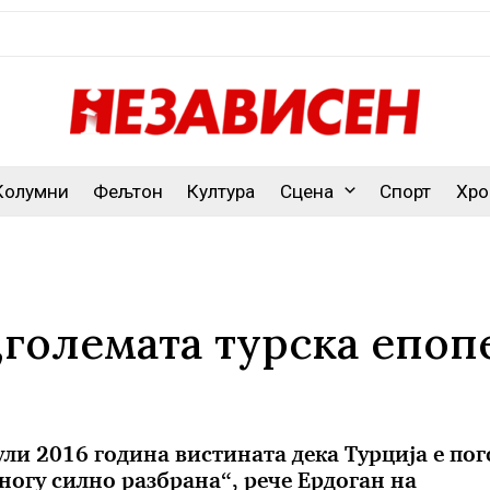
Колумни
Фељтон
Култура
Сцена
Спорт
Хро
„големата турска епопе
јули 2016 година вистината дека Турција е по
ногу силно разбрана“, рече Ердоган на