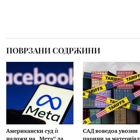
ПОВРЗАНИ СОДРЖИНИ
Американски суд ѝ
САД воведоа увозни
наложи на „Мета“ да
царини за материјал