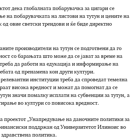
тот дека глобалната побарувачка за цигари се
е на побарувачката на листови на тутун и цените на
к од овие светски трендови и ќе биде директно
аните производители на тутун се подготвени да го
ност со барањата што може да се јават за време на
 треба да работи на едукација и информирање на
ебата од пренамена кон други култури.
 релевантни институции треба да спроведат темелна
ираат висока вредност и можат да помогнат да се
утун значи помалку исплати на субвенции за тутун, а
тирање во култури со повисока вредност.
а проектот „Унапредување на даночните политики за
, финансиски поддржан од Универзитетот Илиноис во
 здравствена политика.