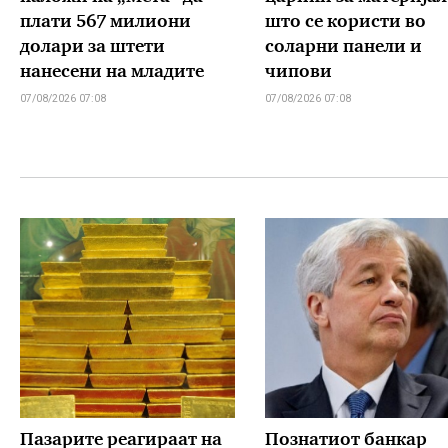
плати 567 милиони
што се користи во
долари за штети
соларни панели и
нанесени на младите
чипови
07/08/2026 07:08
07/08/2026 07:08
Пазарите реагираат на
Познатиот банкар