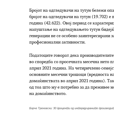
Бројот на одгледувачи на тутун бележи опа
бројот на одгледувачи на тутун (19.702) е
година (42.622). Овој период се карактери
напуштање на одгледувањето тутун бидејќ
генерации не се особено заинтересирани з
професионални активности.
Податоците говорат дека производителите 
во споредба со просечната месечна нето п
април 2021 година. На четиричлено семејс
основните месечни трошоци (вредноста 
домаќинствата во април 2021 година). Так
од тоа што му е потребно за да преживее 
на домаќинството.
Борче Треновски: 30 проценти од интервјуираните производи