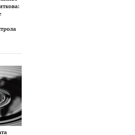
иткова:
е
нтрола
ата