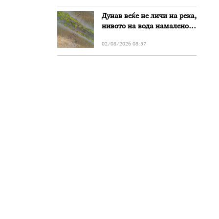
Дунав веќе не личи на река,
нивото на вода намалено
за речиси еден метар во
02/08/2026 08:57
Бугарија