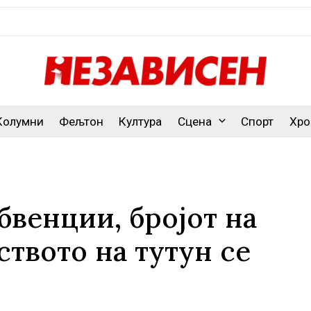
Колумни
Фељтон
Култура
Сцена
Спорт
Хро
бвенции, бројот на
твото на тутун се