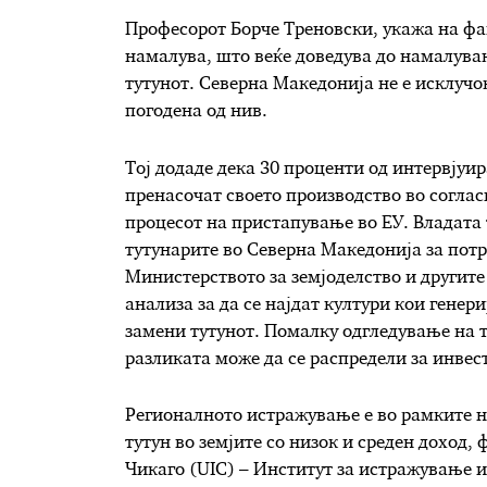
Професорот Борче Треновски, укажа на фак
намалува, што веќе доведува до намалувањ
тутунот. Северна Македонија не е исклучо
погодена од нив.
Тој додаде дека 30 проценти од интервјуир
пренасочат своето производство во соглас
процесот на пристапување во ЕУ. Владата
тутунарите во Северна Македонија за потр
Министерството за земјоделство и другите
анализа за да се најдат култури кои генер
замени тутунот. Помалку одгледување на т
разликата може да се распредели за инвес
Регионалното истражување е во рамките н
тутун во земјите со низок и среден доход
Чикаго (UIC) – Институт за истражување и