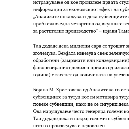
истражување од кое произлезе првата сту
информации за економскиот ефект на субве
„Анализите покажуваат дека субвенциите 
приближно една четвртина од вкупните зем
за растително производство“ – изјави Та
Таа додаде дека милиони евра се трошат за
зголемува. Земјата извезува свеж зеленчу
обработени (замрзнати или конзервирани) 
фаворизираниот девизен прилив од извозот
година) е засенет од количината на увезен
Бојана М. Христовска од Аналитика го ис
субвенциите за тутун кое ги мотивира туту
повеќе субвенции, иако не се сигурни дек
Ова нарушување често генерира големи ко
Таа додаде дека и покрај големите субвенц
што го произведува е недоволен.