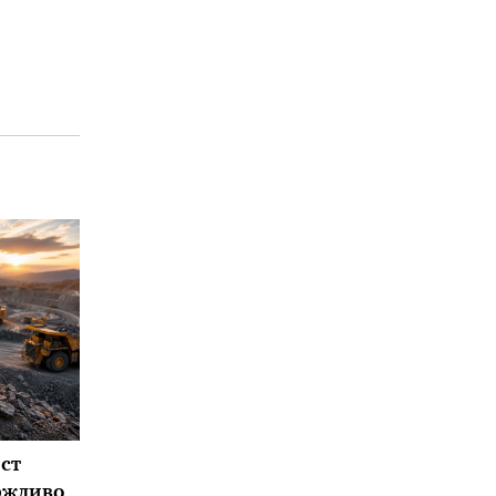
ст
ржливо