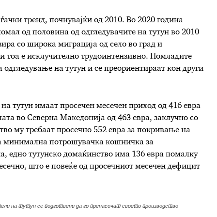
ѓачки тренд, почнувајќи од 2010. Во 2020 година
 помал од половина од одгледувачите на тутун во 2010
зира со широка миграција од село во град и
и тоа е исклучително трудоинтензивно. Помладите
а одгледување на тутун и се преориентираат кон други
на тутун имаат просечен месечен приход од 416 евра
лата во Северна Македонија од 463 евра, заклучно со
тво му требаат просечно 552 евра за покривање на
на минимална потрошувачка кошничка за
а, едно тутунско домаќинство има 136 евра помалку
месечно, што е повеќе од просечниот месечен дефицит
тели на тутун се подготвени да го пренасочат своето производство