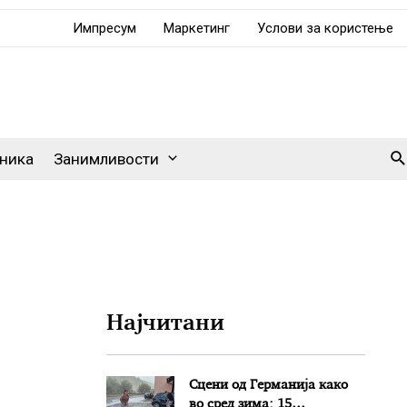
Импресум
Маркетинг
Услови за користење
Se
ника
Занимливости
Најчитани
Сцени од Германија како
во сред зима: 15