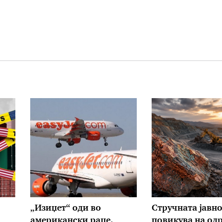
„Изиџет“ оди во
Стручната јавно
американски раце.
повикува на од