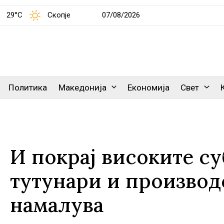
29°C
Скопје
07/08/2026
Политика
Македонија
Економија
Свет
И покрај високите су
тутунари и производс
намалува