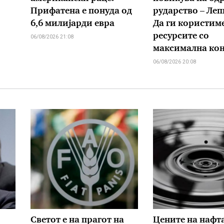
Прифатена е понуда од
рударство – Леп
6,6 милијарди евра
Да ги користим
ресурсите со
06/08/2026 21:08
максимална ко
06/08/2026 20:08
Светот е на прагот на
Цените на нафт