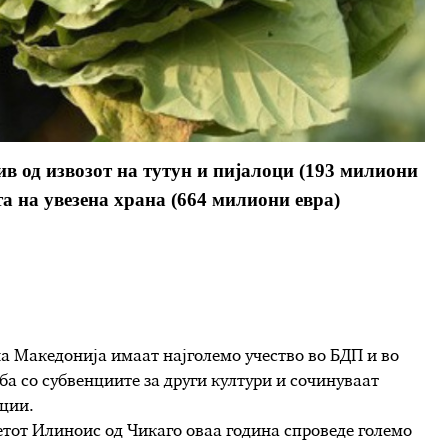
 од извозот на тутун и пијалоци (193 милиони
ата на увезена храна (664 милиони евра)
а Македонија имаат најголемо учество во БДП и во
ба со субвенциите за други култури и сочинуваат
нции.
етот Илиноис од Чикаго оваа година спроведе големо