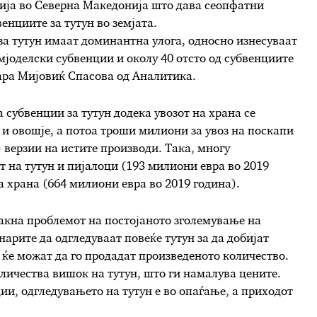
дија во Северна Македонија што дава сеопфатни
нциите за тутун во земјата.
за тутун имаат доминантна улога, односно изнесуваат
јоделски субвенции и околу 40 отсто од субвенциите
мара Мијовиќ Спасова од Аналитика.
 субвенции за тутун додека увозот на храна се
к и овошје, а потоа троши милиони за увоз на поскапи
верзии на истите производи. Така, многу
 на тутун и пијалоци (193 милиони евра во 2019
а храна (664 милиони евра во 2019 година).
такна проблемот на постојаното зголемување на
нарите да одгледуваат повеќе тутун за да добијат
а ќе можат да го продадат произведеното количество.
личества вишок на тутун, што ги намалува цените.
ии, одгледувањето на тутун е во опаѓање, а приходот