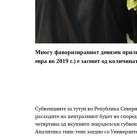
Многу фаворизираниот девизен прилив
евра во 2019 г.) е засенет од количин
Субвенциите за тутун во Република Северн
расходите на централниот буџет во според
четвртина од вкупните земјоделски субве
Аналитика тинк-тенк заедно со Универзит