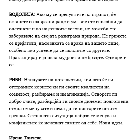
ВОДОЛИЈА:
Ако му се препуштите на стравот, ќе
останете со заврзани раце и ум: вие сте способни да
опстанете и во најтешките услови, но можеби сте
заборавиле на својата разиграна природа. Не грижете
се пријатели, насмевката се враќа на вашето лице,
особено ако успеете да се вклопите со другите.
Практицирајте ја оваа мудрост и не брзајте. Одморете
се.
РИБИ:
Наидувате на потешкотии, кои што ќе ги
отстраните користејќи ги своите квалитети на
сомилост, разбирање и имагинација. Отворете ги
добро очите, разбирајќи ги своите дилеми: подготвени
сте да се менувате и нема да ги повторите истите
грешки. Сегашната ситуација набрзо се менува и
конфликтите ќе исчезнат самите од себе. Нови идеи.
Ирена Танчева