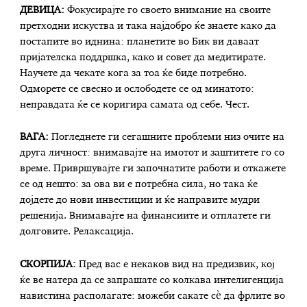
ДЕВИЦА:
Фокусирајте го своето внимание на своите
претходни искуства и така најдобро ќе знаете како да
постапите во иднина: планетите во Бик ви даваат
пријателска поддршка, како и совет да медитирате.
Научете да чекате кога за тоа ќе биде потребно.
Одморете се свесно и ослободете се од минатото:
неправдата ќе се коригира самата од себе. Чест.
ВАГА:
Погледнете ги сегашните проблеми низ очите на
друга личност: внимавајте на имотот и заштитете го со
време. Привршувајте ги започнатите работи и откажете
се од нешто: за ова ви е потребна сила, но така ќе
дојдете до нови инвестиции и ќе направите мудри
решенија. Внимавајте на финансиите и отплатете ги
долговите. Релаксација.
СКОРПИЈА:
Пред вас е некаков вид на предизвик, кој
ќе ве натера да се запрашате со колкава интелигенција
навистина располагате: можеби сакате сѐ да фрлите во