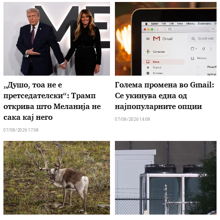
„Душо, тоа не е
Голема промена во Gmail:
претседателски“: Трамп
Се укинува една од
открива што Меланија не
најпопуларните опции
сака кај него
07/08/2026 14:08
07/08/2026 17:08