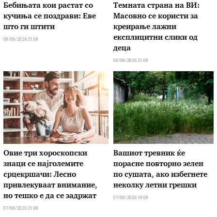
Бебињата кои растат со
Темната страна на ВИ:
кучиња се поздрави: Еве
Масовно се користи за
што ги штити
креирање лажни
експлицитни слики од
08/08/2026 21:08
деца
08/08/2026 21:08
Овие три хороскопски
Вашиот тревник ќе
знаци се најголемите
порасне повторно зелен
срцекршачи: Лесно
по сушата, ако избегнете
привлекуваат внимание,
неколку летни грешки
но тешко е да се задржат
07/08/2026 18:08
07/08/2026 21:08