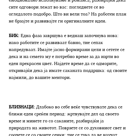
емоционално исполнување и романса, разбирајќи дека
сите одговори лежат во вас: погледнете се во
огледалото подобро. Што ви вели тоа? На работен план
не брзајте и развивајте ги оригиналните идеи.
БИК:
Една фаза завршува е веднаш започнува нова:
иако работите се развиваат бавно, тие сепак
напредуваат. Имајте јасно формирани цели и сетете се
дека и на семето му е потребно време за да изрти во
еден прекрасен цвет. Најдете време да се одморите,
откривајќи дека ја имате саканата поддршка: од своите
најмили, до вашите ментори.
БЛИЗНАЦИ:
Длабоко во себе веќе чувствувате дека се
ближи еден среќен период: жртвувајте дел од своето
време и минете го со саканите, разбирајќи ја
природата на животот. Поврзете се со духовниот свет и
соочете се со своите сенки: тие се тука да ве научат