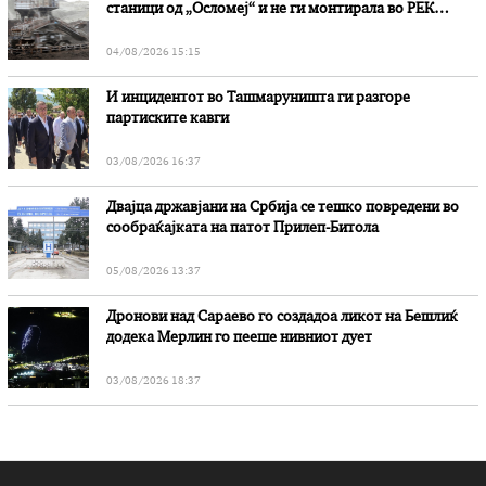
станици од „Осломеј“ и не ги монтирала во РЕК
„Битола“, стои во вештачењето на обвинителството
04/08/2026 15:15
И инцидентот во Ташмаруништa ги разгоре
партиските кавги
03/08/2026 16:37
Двајца државјани на Србија се тешко повредени во
сообраќајката на патот Прилеп-Битола
05/08/2026 13:37
Дронови над Сараево го создадоа ликот на Бешлиќ
додека Мерлин го пееше нивниот дует
03/08/2026 18:37