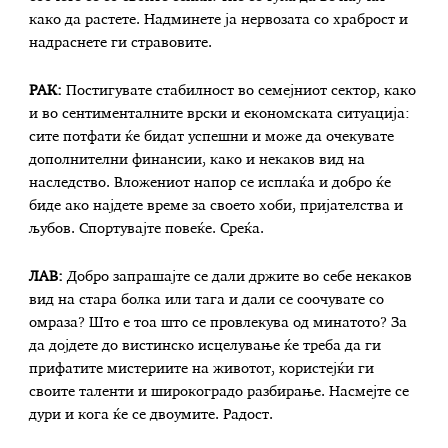
како да растете. Надминете ја нервозата со храброст и
надраснете ги стравовите.
РАК:
Постигувате стабилност во семејниот сектор, како
и во сентименталните врски и економската ситуација:
сите потфати ќе бидат успешни и може да очекувате
дополнителни финансии, како и некаков вид на
наследство. Вложениот напор се исплаќа и добро ќе
биде ако најдете време за своето хоби, пријателства и
љубов. Спортувајте повеќе. Среќа.
ЛАВ:
Добро запрашајте се дали држите во себе некаков
вид на стара болка или тага и дали се соочувате со
омраза? Што е тоа што се провлекува од минатото? За
да дојдете до вистинско исцелување ќе треба да ги
прифатите мистериите на животот, користејќи ги
своите таленти и широкоградо разбирање. Насмејте се
дури и кога ќе се двоумите. Радост.