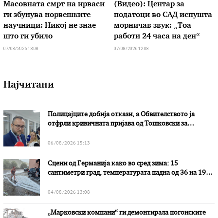
Масовната смрт на ирваси
(Видео): Центар за
ги збунува норвешките
податоци во САД испушта
научници: Никој не знае
морничав звук: „Тоа
што ги убило
работи 24 часа на ден“
07/08/2026 13:08
07/08/2026 12:08
Најчитани
Полицајците добија откази, а Обвителството ја
отфрли кривичната пријава од Тошковски за
наводни злоупотреби
06/08/2026 15:13
Сцени од Германија како во сред зима: 15
сантиметри град, температурата падна од 36 на 19
степени
04/08/2026 13:08
„Марковски компани“ ги демонтирала погонските