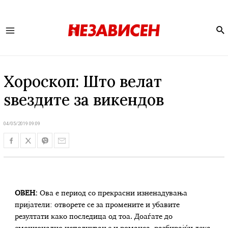
Se
Main
Menu
Хороскоп: Што велат
ѕвездите за викендов
04/05/2019 09:09
ОВЕН:
Ова е период со прекрасни изненадувања
пријатели: отворете се за промените и убавите
резултати како последица од тоа. Доаѓате до