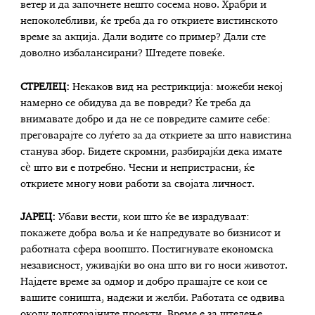
ветер и да започнете нешто сосема ново. Храбри и
непоколебливи, ќе треба да го откриете вистинското
време за акција. Дали водите со пример? Дали сте
доволно избалансирани? Штедете повеќе.
СТРЕЛЕЦ:
Некаков вид на рестрикција: можеби некој
намерно се обидува да ве повреди? Ќе треба да
внимавате добро и да не се повредите самите себе:
преговарајте со луѓето за да откриете за што навистина
станува збор. Бидете скромни, разбирајќи дека имате
сѐ што ви е потребно. Чесни и непристрасни, ќе
откриете многу нови работи за својата личност.
ЈАРЕЦ:
Убави вести, кои што ќе ве израдуваат:
покажете добра воља и ќе напредувате во бизнисот и
работната сфера воопшто. Постигнувате економска
независност, уживајќи во она што ви го носи животот.
Најдете време за одмор и добро прашајте се кои се
вашите соништа, надежи и желби. Работата се одвива
околу долготрајните проекти. Време е за штедење.