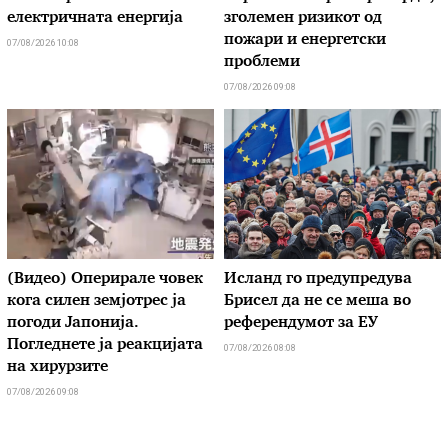
електричната енергија
зголемен ризикот од
пожари и енергетски
07/08/2026 10:08
проблеми
07/08/2026 09:08
(Видео) Оперирале човек
Исланд го предупредува
кога силен земјотрес ја
Брисел да не се меша во
погоди Јапонија.
референдумот за ЕУ
Погледнете ја реакцијата
07/08/2026 08:08
на хирурзите
07/08/2026 09:08