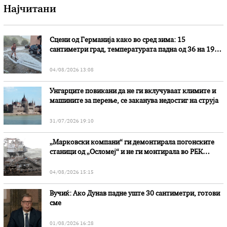
Најчитани
Сцени од Германија како во сред зима: 15
сантиметри град, температурата падна од 36 на 19
степени
04/08/2026 13:08
Унгарците повикани да не ги вклучуваат климите и
машините за перење, се заканува недостиг на струја
31/07/2026 19:10
„Марковски компани“ ги демонтирала погонските
станици од „Осломеј“ и не ги монтирала во РЕК
„Битола“, стои во вештачењето на обвинителството
04/08/2026 15:15
Вучиќ: Ако Дунав падне уште 30 сантиметри, готови
сме
01/08/2026 16:28