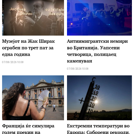
Музејот на Жак Ширак
Антиимигрантски немири
ограбен по трет пат за
во Британија. Уапсени
една година
четворица, полицаец
каменуван
07/08/2026 10:08
07/08/2026 10:08
Франција ќе симулира
Екстремни температури во
голем прекин на
Европа: Соборени рекорди,