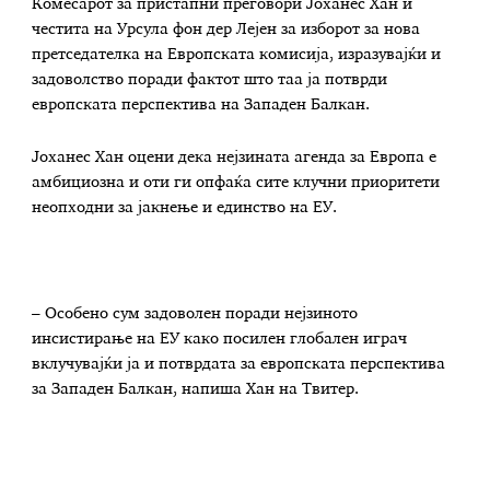
Комесарот за пристапни преговори Јоханес Хан и
честита на Урсула фон дер Лејен за изборот за нова
претседателка на Европската комисија, изразувајќи и
задоволство поради фактот што таа ја потврди
европската перспектива на Западен Балкан.
Јоханес Хан оцени дека нејзината агенда за Европа е
амбициозна и оти ги опфаќа сите клучни приоритети
неопходни за јакнење и единство на ЕУ.
– Особено сум задоволен поради нејзиното
инсистирање на ЕУ како посилен глобален играч
вклучувајќи ја и потврдата за европската перспектива
за Западен Балкан, напиша Хан на Твитер.