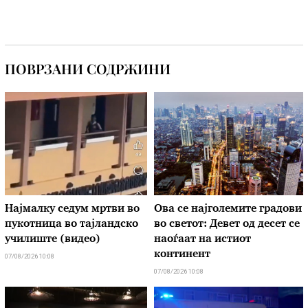
ПОВРЗАНИ СОДРЖИНИ
Најмалку седум мртви во
Ова се најголемите градови
пукотница во тајландско
во светот: Девет од десет се
училиште (видео)
наоѓаат на истиот
континент
07/08/2026 10:08
07/08/2026 10:08