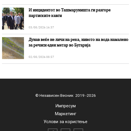
И инцидентот во Ташмаруништa ги разгоре
партиските кавги
03/08/2026 16:37
Дунав веќе не личи на река, нивото на вода намалено
за речиси еден метар во Бугарија
02/08/2026 08:57
© Независен Весник 2019 -2026
Импресум
Маркетинг
Услови за користење