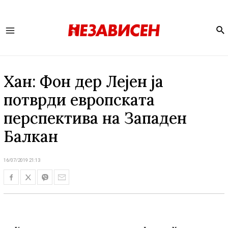
Se
Main
Menu
Хан: Фон дер Лејен ја
потврди европската
перспектива на Западен
Балкан
16/07/2019 21:13