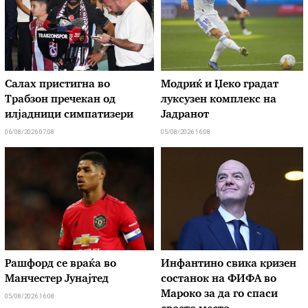
Салах пристигна во
Модриќ и Џеко градат
Трабзон пречекан од
луксузен комплекс на
илјадници симпатизери
Јадранот
06/08/2026 07:08
05/08/2026 16:08
Рашфорд се враќа во
Инфантино свика кризен
Манчестер Јунајтед
состанок на ФИФА во
Мароко за да го спаси
05/08/2026 16:08