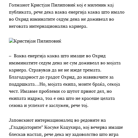
Голманот Кристјан Пилиповиќ кој е миленик кај
публиката, рече дека ваква енергија каква што имало
во Охрид изминатите седум дена не доживеал во
неговата интернационална кариера.
– Ваква енергија каква што имаше во Охрид
имзминатите седум дена не сум доживеал во мојата
кариера. Стравував да не не изеде тремата.
Благодарност до градот Охрид, до навивачите за
поддршката…Но, мојата екипа, моите браќа, секоја
чест. Имавме проблеми со шутот првиот дел, но
екипата издржа, тоа е она што не красеше целата
сезона и успехот е заслужен, рече тој.
Јапонскиот интернационалец во редовите на
„Гладијаторите“ Косуке Кацухира, кој вечерва имаше
блескав настап, рече дека му задоволство што игра