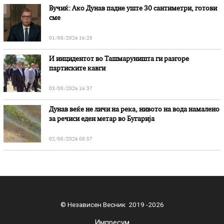
Вучиќ: Ако Дунав падне уште 30 сантиметри, готови
сме
01/08/2026 16:28
И инцидентот во Ташмаруништa ги разгоре
партиските кавги
03/08/2026 16:37
Дунав веќе не личи на река, нивото на вода намалено
за речиси еден метар во Бугарија
02/08/2026 08:57
© Независен Весник 2019 -2026
Импресум