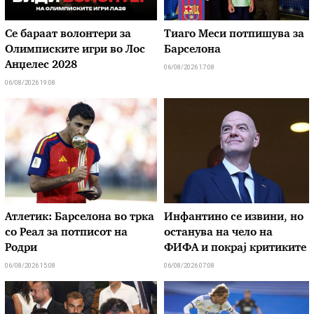
Се бараат волонтери за
Тиаго Меси потпишува за
Олимписките игри во Лос
Барселона
Анџелес 2028
06/08/2026 17:08
06/08/2026 19:08
Атлетик: Барселона во трка
Инфантино се извини, но
со Реал за потписот на
останува на чело на
Родри
ФИФА и покрај критиките
06/08/2026 15:08
06/08/2026 07:08