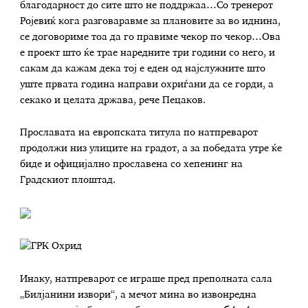
благодарност до сите што не поддржаа…Со тренерот
Ројевиќ кога разговаравме за плановите за во иднина,
се договориме тоа да го правиме чекор по чекор…Ова
е проект што ќе трае наредните три години со него, и
сакам да кажам дека тој е еден од најслужните што
уште првата година направи охриѓани да се горди, а
секако и целата држава, рече Пецаков.
Прославата на европската титула по натпреварот
продолжи низ улиците на градот, а за победата утре ќе
биде и официјално прославена со хепенинг на
Градскиот плоштад.
Инаку, натпреварот се играше пред преполната сала
„Билјанини извори“, а мечот мина во извонредна