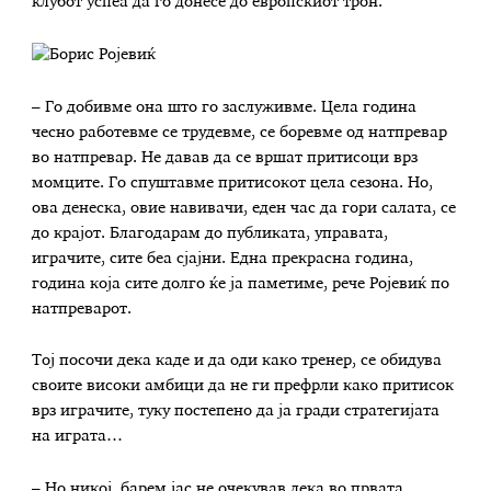
клубот успеа да го донесе до европскиот трон.
– Го добивме она што го заслуживме. Цела година
чесно работевме се трудевме, се боревме од натпревар
во натпревар. Не давав да се вршат притисоци врз
момците. Го спуштавме притисокот цела сезона. Но,
ова денеска, овие навивачи, еден час да гори салата, се
до крајот. Благодарам до публиката, управата,
играчите, сите беа сјајни. Една прекрасна година,
година која сите долго ќе ја паметиме, рече Ројевиќ по
натпреварот.
Тој посочи дека каде и да оди како тренер, се обидува
своите високи амбици да не ги префрли како притисок
врз играчите, туку постепено да ја гради стратегијата
на играта…
– Но никој, барем јас не очекував дека во првата