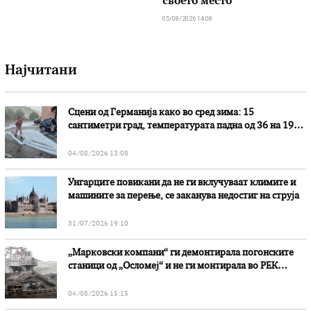
своето место
05/08/2026 14:08
Најчитани
Сцени од Германија како во сред зима: 15
сантиметри град, температурата падна од 36 на 19
степени
04/08/2026 13:08
Унгарците повикани да не ги вклучуваат климите и
машините за перење, се заканува недостиг на струја
31/07/2026 19:10
„Марковски компани“ ги демонтирала погонските
станици од „Осломеј“ и не ги монтирала во РЕК
„Битола“, стои во вештачењето на обвинителството
04/08/2026 15:15