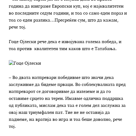
година да изиграме Европски куп, кој е најквалитетен
во последните седум години, и тоа со само еден пораз и
тоа со еден разлика…Пресреќен сум, што да кажам,
рече тој.
Гоце Ојлески рече дека е извојувана голема победа, и
тоа против квалитетен тим каков што е Татабања.
– Во двата натпревари победивме што значи дека
заслуживме да бидеме прваци. Во соблекувалната пред
натпреварот се договоривме да излеземе и да го
оставиме срцето на терен. Имавме одлична поддршка
од публиката, мислам дека таа е голем дел заслужна за
овај наш триумфален пат. Тие не не оставија да
паднеме, на вратија во игра и тоа беше доволно, рече
тој.