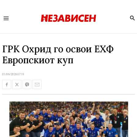
Se
Main
Menu
ГРК Охрид го освои ЕХФ
Европскиот куп
01/06/2026 07:19