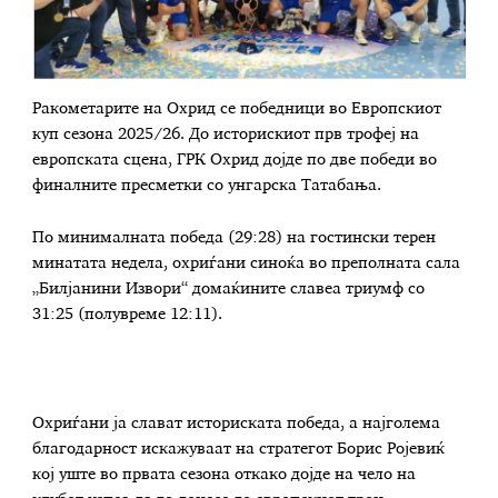
Ракометарите на Охрид се победници во Европскиот
куп сезона 2025/26. До историскиот прв трофеј на
европската сцена, ГРК Охрид дојде по две победи во
финалните пресметки со унгарска Татабања.
По минималната победа (29:28) на гостински терен
минатата недела, охриѓани синоќа во преполната сала
„Билјанини Извори“ домаќините славеа триумф со
31:25 (полувреме 12:11).
Охриѓани ја слават историската победа, а најголема
благодарност искажуваат на стратегот Борис Ројевиќ
кој уште во првата сезона откако дојде на чело на