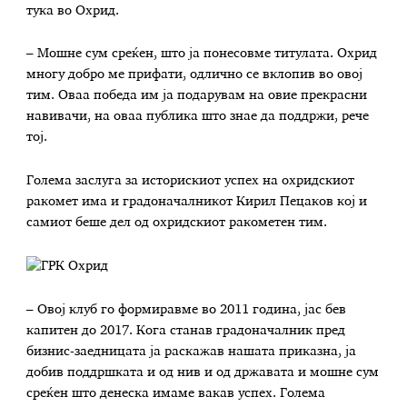
тука во Охрид.
– Мошне сум среќен, што ја понесовме титулата. Охрид
многу добро ме прифати, одлично се вклопив во овој
тим. Оваа победа им ја подарувам на овие прекрасни
навивачи, на оваа публика што знае да поддржи, рече
тој.
Голема заслуга за историскиот успех на охридскиот
ракомет има и градоначалникот Кирил Пецаков кој и
самиот беше дел од охридскиот ракометен тим.
– Овој клуб го формиравме во 2011 година, јас бев
капитен до 2017. Кога станав градоначалник пред
бизнис-заедницата ја раскажав нашата приказна, ја
добив поддршката и од нив и од државата и мошне сум
среќен што денеска имаме вакав успех. Голема