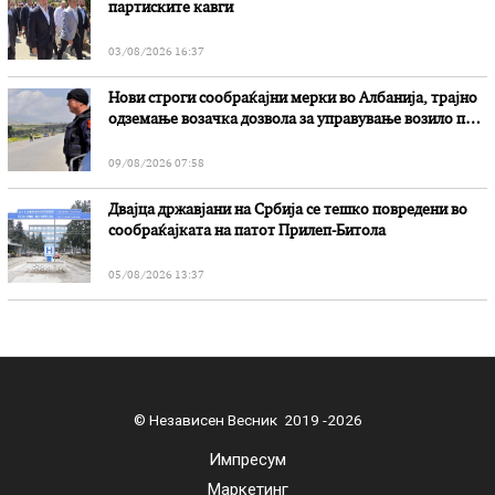
партиските кавги
03/08/2026 16:37
Нови строги сообраќајни мерки во Aлбанија, трајно
одземање возачка дозвола за управување возило под
дејство на алкохол и големи парични казни
09/08/2026 07:58
Двајца државјани на Србија се тешко повредени во
сообраќајката на патот Прилеп-Битола
05/08/2026 13:37
© Независен Весник 2019 -2026
Импресум
Маркетинг