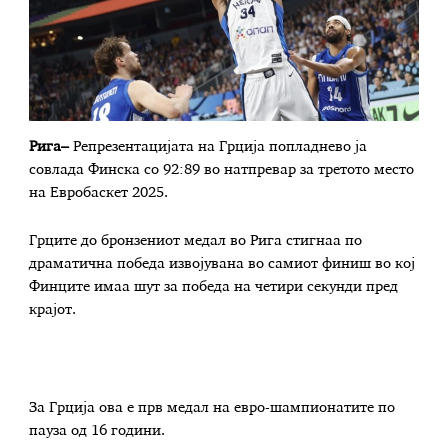
Рига–
Репрезентацијата на Грција попладнево ја
совлада Финска со 92:89 во натпревар за третото место
на Евробаскет 2025.
Грците до бронзениот медал во Рига стигнаа по
драматична победа извојувана во самиот финиш во кој
Финците имаа шут за победа на четири секунди пред
крајот.
За Грција ова е прв медал на евро-шампионатите по
пауза од 16 години.