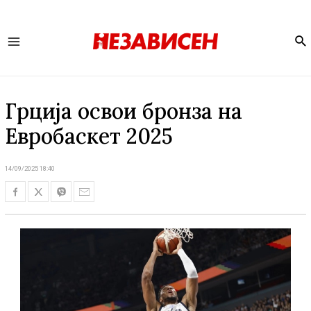
Se
Main
Menu
Грција освои бронза на
Евробаскет 2025
14/09/2025 18:40