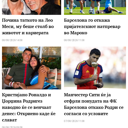
Почина таткото на Лео
Барселона го откажа
Меси, му беше столб во
пријателскиот натпревар
животот и кариерата
во Мароко
08/08/2026 14:08
08/08/2026 11:08
Кристијано Роналдо и
Манчестер Сити ќе ја
Џорџина Родригез
отфрли понудата на ФК
наводно ќе се венчаат
Барселона откако Родри се
денес: Откриено каде ќе
согласи со условите
слават
07/08/2026 11:08
08/08/2026 09:08