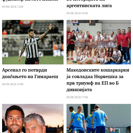
аргентинската лига
09/08/2026 12:08
09/08/2026 10:08
Арсенал го потврди
Македонските кошаркарки
доаѓањето на Гимараеш
ја совладаа Норвешка за
прв триумф на ЕП во Б
08/08/2026 19:08
дивизијата
08/08/2026 17:08