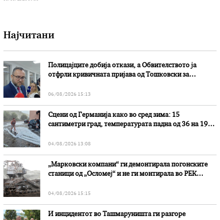
Најчитани
Полицајците добија откази, а Обвителството ја
отфрли кривичната пријава од Тошковски за
наводни злоупотреби
06/08/2026 15:13
Сцени од Германија како во сред зима: 15
сантиметри град, температурата падна од 36 на 19
степени
04/08/2026 13:08
„Марковски компани“ ги демонтирала погонските
станици од „Осломеј“ и не ги монтирала во РЕК
„Битола“, стои во вештачењето на обвинителството
04/08/2026 15:15
И инцидентот во Ташмаруништa ги разгоре