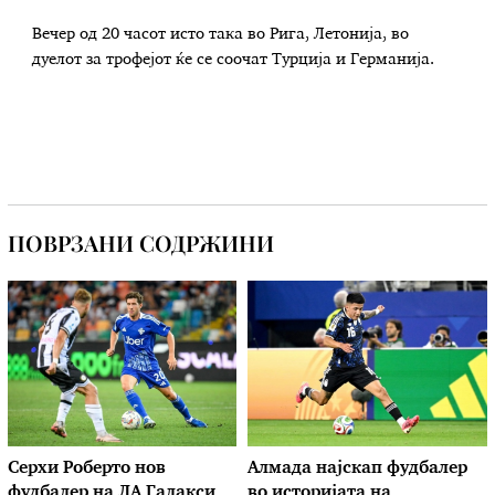
Вечер од 20 часот исто така во Рига, Летонија, во
дуелот за трофејот ќе се соочат Турција и Германија.
ПОВРЗАНИ СОДРЖИНИ
Серхи Роберто нов
Алмада најскап фудбалер
фудбалер на ЛА Галакси
во историјата на