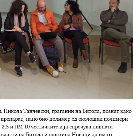
. Никола Танчевски, граѓанин на Битола, познат како
н препарат, нано био-полимер од еколошки полимери
 2,5 и ПМ 10 честичките и ја спречува нивната
е власти на Битола и општина Новаци да им го