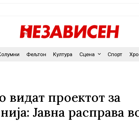
Колумни
Фељтон
Култура
Сцена
Спорт
Хро
го видат проектот за
нија: Јавна расправа в