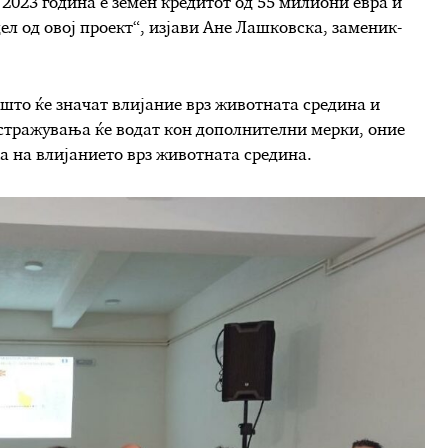
 2023 година е земен кредитот од 55 милиони евра и
ел од овој проект“, изјави Ане Лашковска, заменик-
 што ќе значат влијание врз животната средина и
истражувања ќе водат кон дополнителни мерки, оние
ка на влијанието врз животната средина.