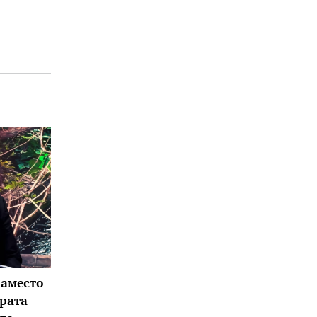
Наместо
арата