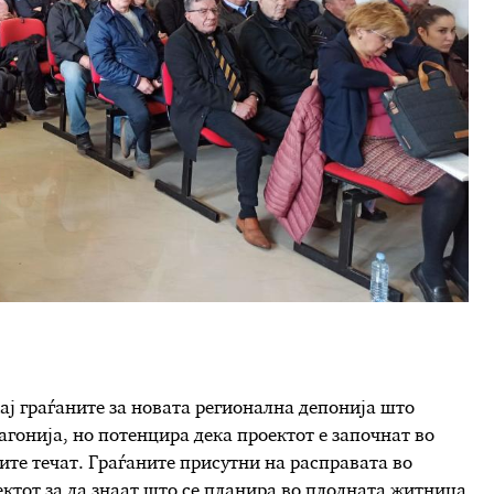
кај граѓаните за новата регионална депонија што
агонија, но потенцира дека проектот е започнат во
те течат. Граѓаните присутни на расправата во
ктот за да знаат што се планира во плодната житница