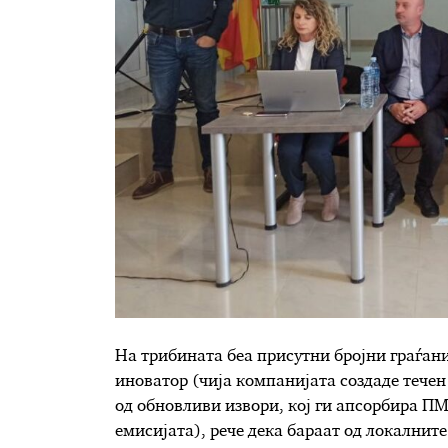
На трибината беа присутни бројни граѓани
иноватор (чија компанијата создаде тече
од обновливи извори, кој ги апсорбира ПМ
емисијата), рече дека бараат од локалнит