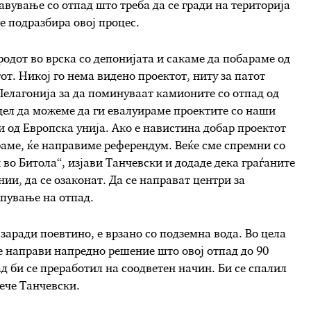
авување со отпад што треба да се гради на територија
е подразбира овој процес.
родот во врска со депонијата и сакаме да побараме од
от. Никој го нема видено проектот, ниту за патот
 Пелагонија за да поминуваат камионите со отпад од
 цел да можеме да ги евалуираме проектите со наши
и од Европска унија. Ако е навистина добар проектот
раме, ќе направиме референдум. Веќе сме спремни со
во Битола“, изјави Танчевски и додаде дека граѓаните
ии, да се озаконат. Да се направат центри за
опување на отпад.
 заради поевтино, е врзано со подземна вода. Во цела
се направи напредно решение што овој отпад до 90
д би се преработил на соодветен начин. Би се спалил
рече Танчевски.