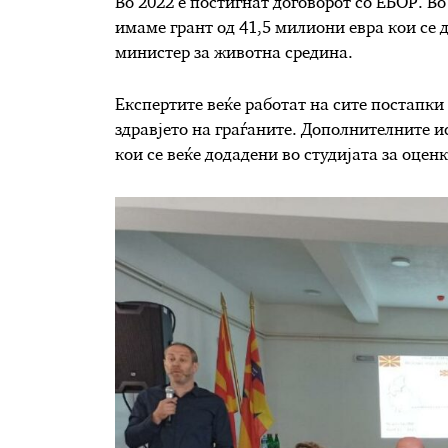
Во 2022 е постигнат договорот со ЕБОР. Во
имаме грант од 41,5 милиони евра кои се д
министер за животна средина.
Експертите веќе работат на сите постапки
здравјето на граѓаните. Дополнителните 
кои се веќе додадени во студијата за оцен