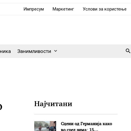
Импресум
Маркетинг
Услови за користење
Se
ника
Занимливости
о
Најчитани
Сцени од Германија како
во сред зима: 15