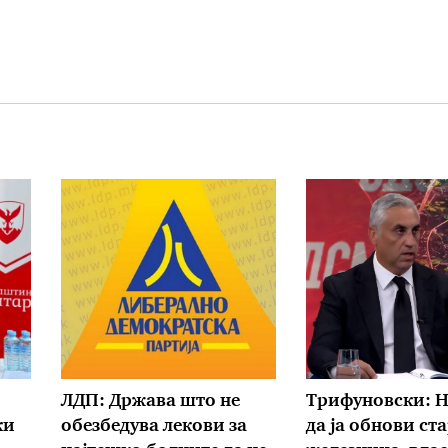
ЛДП: Држава што не
Трифуновски: 
ки
обезбедува лекови за
да ја обнови ст