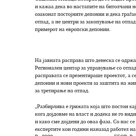
и кажаа дека во настапите на битолчани н
озаконат постојните депонии и дека граѓа
отпад, а не центри за закопување на отпад
примерот на европски депонии.
На јавната расправа што денеска се одржа
Регионален центар за управување со отпад
расправата се презентираше проектот, а с
депонии и нови проекти за заштита на жи
за третирање на отпад.
„Разбирлива е грижата која што постои кај
кога дојдовме на власт и додека не го вид
и како сме дојдени до оваа фаза. Со нас с
експертите кои години наназад работел на 