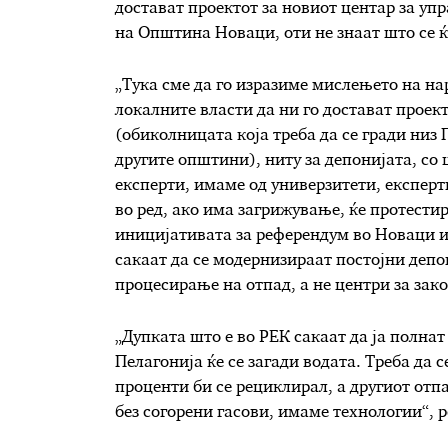
достават проектот за новиот центар за упр
на Општина Новаци, оти не знаат што се ќ
„Тука сме да го изразиме мислењето на на
локалните власти да ни го достават проект
(обиколницата која треба да се гради низ
другите општини), ниту за депонијата, со
експерти, имаме од универзитети, експерт
во ред, ако има загрижување, ќе протести
иницијативата за референдум во Новаци и 
сакаат да се модернизираат постојни депон
процесирање на отпад, а не центри за зак
„Дупката што е во РЕК сакаат да ја полнат
Пелагонија ќе се загади водата. Треба да 
проценти би се рециклирал, а другиот отпа
без согорени гасови, имаме технологии“, 