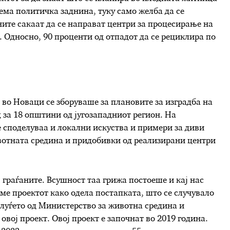
ема политичка заднина, туку само желба да се
ните сакаат да се направат центри за процесирање на
. Односно, 90 проценти од отпадот да се рециклира по
 во Новаци се зборуваше за плановите за изградба на
 за 18 општини од југозападниот регион. На
е споделуваа и локални искуства и примери за диви
вотната средина и придобивки од реализирани центри
 граѓаните. Всушност таа грижа постоеше и кај нас
име проектот како одела постапката, што се случувало
е луѓето од Министерство за животна средина и
овој проект. Овој проект е започнат во 2019 година.