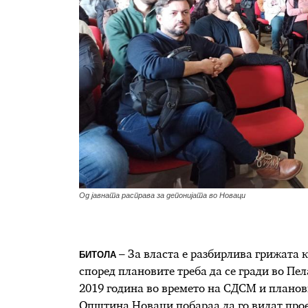
Од јавната расправа за депонијата во Новаци
БИТОЛА
– За власта е разбирлива грижата 
според плановите треба да се гради во Пел
2019 година во времето на СДСМ и планови
Општина Новаци побараа да го видат прое