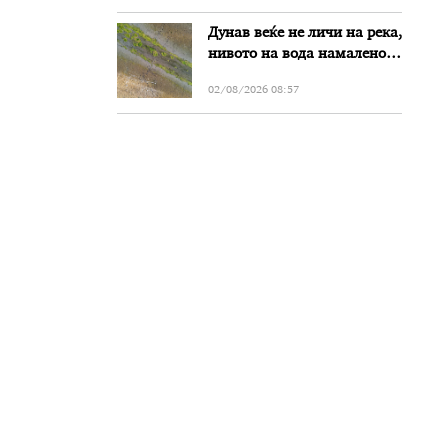
Дунав веќе не личи на река,
нивото на вода намалено
за речиси еден метар во
02/08/2026 08:57
Бугарија