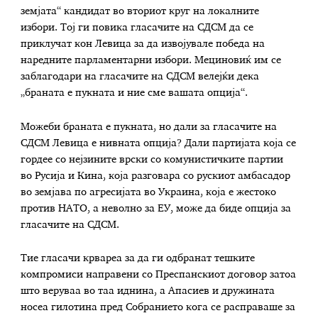
земјата“ кандидат во вториот круг на локалните
избори. Тој ги повика гласачите на СДСМ да се
приклучат кон Левица за да извојувале победа на
наредните парламентарни избори. Мециновиќ им се
заблагодари на гласачите на СДСМ велејќи дека
„браната е пукната и ние сме вашата опција“.
Можеби браната е пукната, но дали за гласачите на
СДСМ Левица е нивната опција? Дали партијата која се
гордее со нејзините врски со комунистичките партии
во Русија и Кина, која разговара со рускиот амбасадор
во земјава по агресијата во Украина, која е жестоко
против НАТО, а неволно за ЕУ, може да биде опција за
гласачите на СДСМ.
Тие гласачи крвареа за да ги одбранат тешките
компромиси направени со Преспанскиот договор затоа
што веруваа во таа иднина, а Апасиев и дружината
носеа гилотина пред Собранието кога се расправаше за