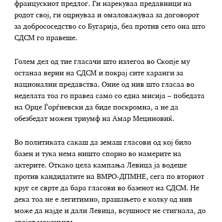
францускиот предлог. Ги нарекуваа предавници на
родот свој, ги оцрнуваа и омаловажуваа за договорот
за добрососедство со Бугарија, беа против сето она што
СДСМ го правеше.
Голем дел од тие гласачи што излегоа во Скопје му
останаа верни на СДСМ и покрај сите харанги за
национални предавства. Оние од нив што гласаа во
неделата тоа го правеа само со една мисија – победата
на Орце Ѓорѓиевски да биде поскромна, а не да
обезбедат можен триумф на Амар Мециновиќ.
Во политиката сакаш да земаш гласови од кој било
базен и тука нема ништо спорно во намерите на
актерите. Откако цела кампања Левица ја водеше
против кандидатите на ВМРО-ДПМНЕ, сега по вториот
круг се сврте да бара гласови во базенот на СДСМ. Не
дека тоа не е легитимно, прашањето е колку од нив
може да најде и дали Левица, всушност не стигнала, до