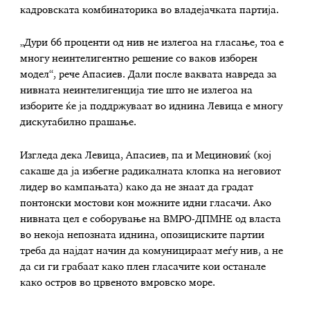
кадровската комбинаторика во владејачката партија.
„Дури 66 проценти од нив не излегоа на гласање, тоа е
многу неинтелигентно решение со ваков изборен
модел“, рече Апасиев. Дали после ваквата навреда за
нивната неинтелигенција тие што не излегоа на
изборите ќе ја поддржуваат во иднина Левица е многу
дискутабилно прашање.
Изгледа дека Левица, Апасиев, па и Мециновиќ (кој
сакаше да ја избегне радикалната клопка на неговиот
лидер во кампањата) како да не знаат да градат
понтонски мостови кон можните идни гласачи. Ако
нивната цел е соборување на ВМРО-ДПМНЕ од власта
во некоја непозната иднина, опозициските партии
треба да најдат начин да комуницираат меѓу нив, а не
да си ги грабаат како плен гласачите кои останале
како остров во црвеното вмровско море.