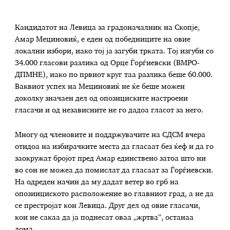
Кандидатот на Левица за градоначалник на Скопје,
Амар Мециновиќ, е еден од победниците на овие
локални избори, иако тој ја загуби трката. Тој изгуби со
34.000 гласови разлика од Орце Ѓорѓиевски (ВМРО-
ДПМНЕ), иако по првиот круг таа разлика беше 60.000.
Ваквиот успех на Мециновиќ не ќе беше можен
доколку значаен дел од опозициските настроени
гласачи и од независните не го дадоа гласот за него.
Многу од членовите и поддржувачите на СДСМ вчера
отидоа на избирачките места да гласаат без ќеф и да го
заокружат бројот пред Амар единствено затоа што ни
во сон не можеа да помислат да гласаат за Ѓорѓиевски.
На одреден начин да му дадат ветер во грб на
опозиициското расположение во главниот град, а не да
се престројат кон Левица. Друг дел од овие гласачи,
кои не сакаа да ја поднесат оваа „жртва“, останаа
дома.