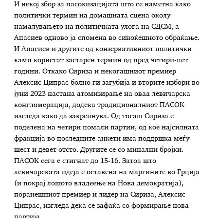
И некој збор за пасокизацијата што се наметна како
политички термин на домашната сцена околу
намалувањето на политичката улога на СДСМ, а
Апасиев одново ја спомена во синоќешното обраќање.
И Апасиев и другите од конзервативниот политички
камп користат застарен термин од пред четири-пет
години. Откако Сириза и некогашниот премиер
Алексис Ципрас болно ги загубија и вторите избори во
јуни 2023 настана атомизирање на оваа левичарска
конгломерација, додека традиционалниот ПАСОК
изгледа како да закрепнува. Од тогаш Сириза е
поделена на четири помали партии, од кое најсилната
фракција во последните анкети има поддршка меѓу
шест и девет отсто. Другите се со минални бројки.
ПАСОК сега е стигнат до 15-16. Затоа што
левичарската идеја е оставена на маргините во Грција
(и покрај лошото владеење на Нова демократија),
поранешниот премиер и лидер на Сириза, Алексис
Ципрас, изгледа дека се зафаќа со формирање нова
партија.