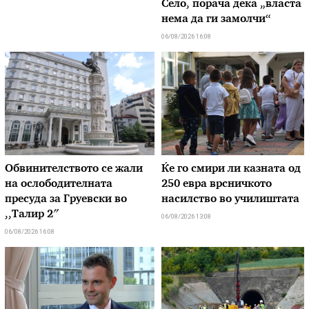
Село, порача дека „власта
нема да ги замолчи“
06/08/2026 16:08
Обвинителството се жали
Ќе го смири ли казната од
на ослободителната
250 евра врсничкото
пресуда за Груевски во
насилство во училиштата
,,Талир 2″
06/08/2026 13:08
06/08/2026 16:08