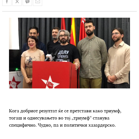
Кога добриот резултат ќе се претстави како триумф,
тогаш и однесувањето во тој „триумф“ станува
специфично. Чудно, па и политички хазардерско.