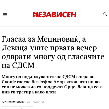
Se
Main
Menu
Гласаа за Мециновиќ, а
Левица уште првата вечер
одврати многу од гласачите
на СДСМ
Многу од поддржувачите на СДСМ вчера во
Скопје гласаа без ќеф за Амар затоа што ни во
сон не можеа да го поддржат Орце. Левица сега
нив ги третира како плен
ЉУПЧО ПОПОВСКИ
03/11/2025 17:00