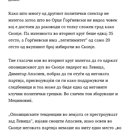
Како што многу од другиот политички спектар не
излегоа затоа што во Орце Ѓорѓиевски не видоа човек
кој е достоен да раководи со толку сложен град како
Скопје. Па излезноста во вториот круг беше едвај 35
отсто, а Ѓорѓиевски има „легитимитет“ од само 20
отсто од вкупниот број избирачи во Скопје.
Тие гласачи кои во вториот круг излегоа да го одржат
опозицискиот дух во Скопје лидерот на Левица,
Димитар Апасиев, побрза да ги отуѓи од неговата
партија, присвојувајќи си ги како поддржувачи и
следбеници и тоа може да биде една од неговите
клучни политички грешки. Во сличен тон зборуваше и
Мециновиќ.
„Опозициските тенденции во земјата се престројуваат
зад Левица“, изјави сношти Апасиев, иако освен во
Скопје неговата партија немаше на ниту едно место „во