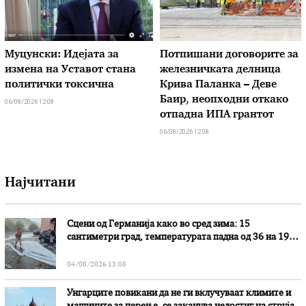
Муцунски: Идејата за
Потпишани договорите за
измена на Уставот стана
железничката делница
политички токсична
Крива Паланка – Деве
Баир, неопходни откако
06/08/2026 12:08
отпадна ИПА грантот
06/08/2026 12:08
Најчитани
Сцени од Германија како во сред зима: 15
сантиметри град, температурата падна од 36 на 19
степени
04/08/2026 13:08
Унгарците повикани да не ги вклучуваат климите и