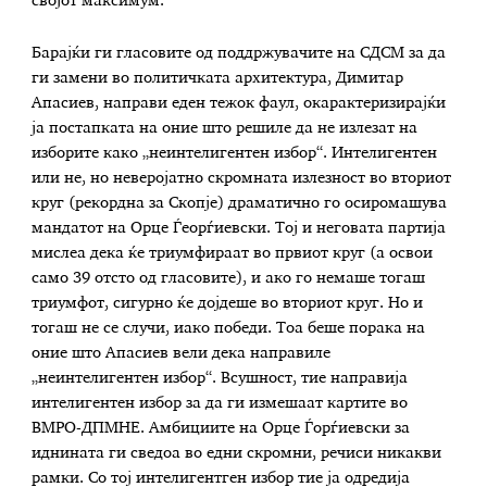
својот максимум.
Барајќи ги гласовите од поддржувачите на СДСМ за да
ги замени во политичката архитектура, Димитар
Апасиев, направи еден тежок фаул, окарактеризирајќи
ја постапката на оние што решиле да не излезат на
изборите како „неинтелигентен избор“. Интелигентен
или не, но неверојатно скромната излезност во вториот
круг (рекордна за Скопје) драматично го осиромашува
мандатот на Орце Ѓеорѓиевски. Тој и неговата партија
мислеа дека ќе триумфираат во првиот круг (а освои
само 39 отсто од гласовите), и ако го немаше тогаш
триумфот, сигурно ќе дојдеше во вториот круг. Но и
тогаш не се случи, иако победи. Тоа беше порака на
оние што Апасиев вели дека направиле
„неинтелигентен избор“. Всушност, тие направија
интелигентен избор за да ги измешаат картите во
ВМРО-ДПМНЕ. Амбициите на Орце Ѓорѓиевски за
иднината ги сведоа во едни скромни, речиси никакви
рамки. Со тој интелигентген избор тие ја одредија