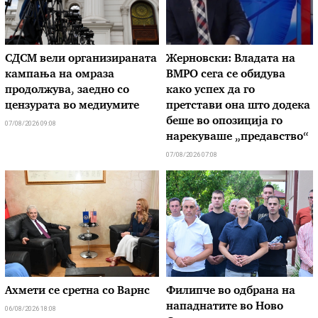
СДСМ вели организираната
Жерновски: Владата на
кампања на омраза
ВМРО сега се обидува
продолжува, заедно со
како успех да го
цензурата во медиумите
претстави она што додека
беше во опозиција го
07/08/2026 09:08
нарекуваше „предавство“
07/08/2026 07:08
Ахмети се сретна со Варнс
Филипче во одбрана на
нападнатите во Ново
06/08/2026 18:08