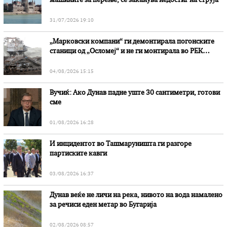
машините за перење, се заканува недостиг на струја
31/07/2026 19:10
„Марковски компани“ ги демонтирала погонските
станици од „Осломеј“ и не ги монтирала во РЕК
„Битола“, стои во вештачењето на обвинителството
04/08/2026 15:15
Вучиќ: Ако Дунав падне уште 30 сантиметри, готови
сме
01/08/2026 16:28
И инцидентот во Ташмаруништa ги разгоре
партиските кавги
03/08/2026 16:37
Дунав веќе не личи на река, нивото на вода намалено
за речиси еден метар во Бугарија
02/08/2026 08:57