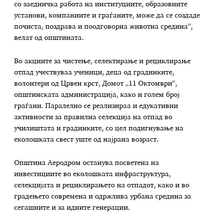
со заедничка работа на институциите, образовните
установи, компаниите и граѓаните, може да се создаде
почиста, поздрава и поодговорна животна средина“,
велат од општината.
Во акциите за чистење, селектирање и рециклирање
отпад учествуваа ученици, деца од градинките,
волонтери од Црвен крст, Домот „11 Октомври“,
општинската администрација, како и голем број
граѓани. Паралелно се реализираа и едукативни
активности за правилна селекција на отпад во
училиштата и градинките, со цел подигнување на
еколошката свест уште од најрана возраст.
Општина Аеродром останува посветена на
инвестициите во еколошката инфраструктура,
селекцијата и рециклирањето на отпадот, како и во
градењето современа и одржлива урбана средина за
сегашните и за идните генерации.