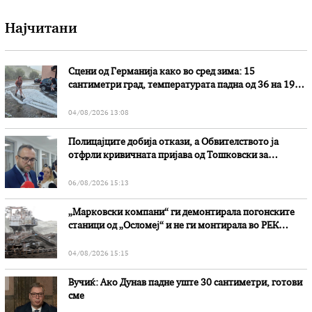
Најчитани
Сцени од Германија како во сред зима: 15
сантиметри град, температурата падна од 36 на 19
степени
04/08/2026 13:08
Полицајците добија откази, а Обвителството ја
отфрли кривичната пријава од Тошковски за
наводни злоупотреби
06/08/2026 15:13
„Марковски компани“ ги демонтирала погонските
станици од „Осломеј“ и не ги монтирала во РЕК
„Битола“, стои во вештачењето на обвинителството
04/08/2026 15:15
Вучиќ: Ако Дунав падне уште 30 сантиметри, готови
сме