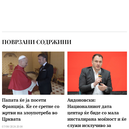
ПОВРЗАНИ СОДРЖИНИ
Папата ќе ја посети
Андоновски:
Франција. Ќе се сретне со
Националниот дата
жртви на злоупотреба во
центар ќе биде со мала
Црквата
инсталирана моќност и ќе
служи исклучиво за
07/08/2026 20:08