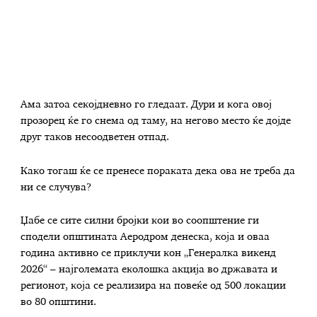
Ама затоа секојдневно го гледаат. Дури и кога овој
прозорец ќе го снема од таму, на негово место ќе дојде
друг таков несоодветен отпад.
Како тогаш ќе се пренесе пораката дека ова не треба да
ни се случува?
Џабе се сите силни бројки кои во соопштение ги
сподели општината Аеродром денеска, која и оваа
година активно се приклучи кон „Генералка викенд
2026“ – најголемата еколошка акција во државата и
регионот, која се реализира на повеќе од 500 локации
во 80 општини.