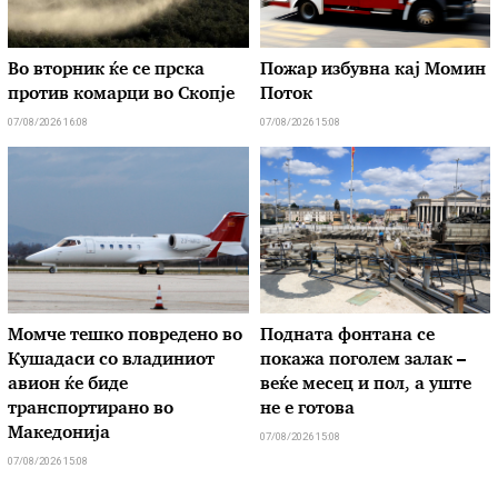
Во вторник ќе се прска
Пожар избувна кај Момин
против комарци во Скопје
Поток
07/08/2026 16:08
07/08/2026 15:08
Момче тешко повредено во
Подната фонтана се
Кушадаси со владиниот
покажа поголем залак –
авион ќе биде
веќе месец и пол, а уште
транспортирано во
не е готова
Македонија
07/08/2026 15:08
07/08/2026 15:08