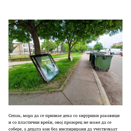
Сепак, мора да се признае дека со хируршки ракавици
и со пластични вреќи, овој прозорец не може да се
собере, а децата кои беа инспирирани да учествуваат