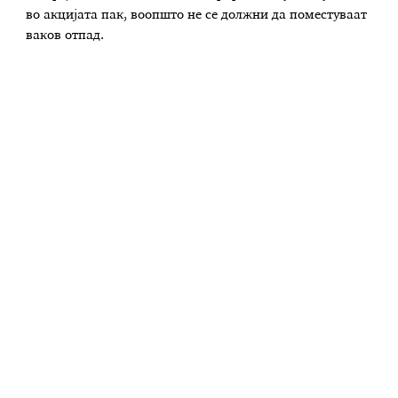
во акцијата пак, воопшто не се должни да поместуваат
ваков отпад.