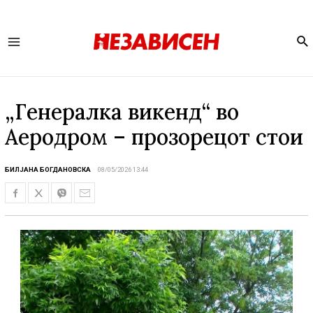
Se
Main
Menu
„Генералка викенд“ во
Аеродром – прозорецот стои
БИЛЈАНА БОГДАНОВСКА
08/05/2026 13:44