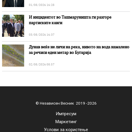
01/08/2026 16:28
И инцидентот во Ташмаруништa ги разгоре
партиските кавги
03/08/2026 16:37
Дунав веќе не личи на река, нивото на вода намалено
за речиси еден метар во Бугарија
02/08/2026 08:57
© Независен Весник 2019 -2026
Импресум
Маркетинг
Услови за користење