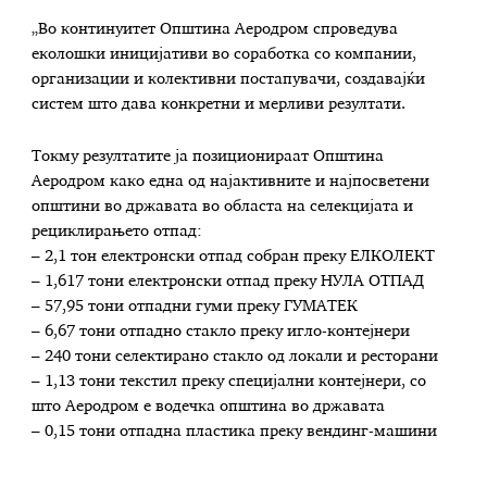
„Во континуитет Општина Аеродром спроведува
еколошки иницијативи во соработка со компании,
организации и колективни постапувачи, создавајќи
систем што дава конкретни и мерливи резултати.
Токму резултатите ја позиционираат Општина
Аеродром како една од најактивните и најпосветени
општини во државата во областа на селекцијата и
рециклирањето отпад:
– 2,1 тон електронски отпад собран преку ЕЛКОЛЕКТ
– 1,617 тони електронски отпад преку НУЛА ОТПАД
– 57,95 тони отпадни гуми преку ГУМАТЕК
– 6,67 тони отпадно стакло преку игло-контејнери
– 240 тони селектирано стакло од локали и ресторани
– 1,13 тони текстил преку специјални контејнери, со
што Аеродром е водечка општина во државата
– 0,15 тони отпадна пластика преку вендинг-машини