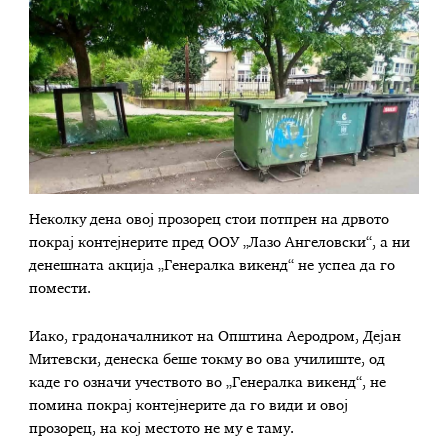
Неколку дена овој прозорец стои потпрен на дрвото
покрај контејнерите пред ООУ „Лазо Ангеловски“, а ни
денешната акција „Генералка викенд“ не успеа да го
помести.
Иако, градоначалникот на Општина Аеродром, Дејан
Митевски, денеска беше токму во ова училиште, од
каде го означи учеството во „Генералка викенд“, не
помина покрај контејнерите да го види и овој
прозорец, на кој местото не му е таму.